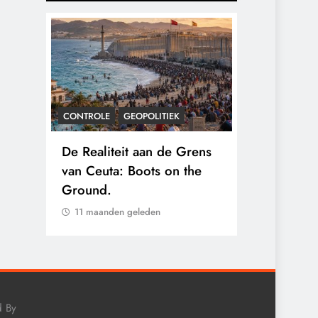
CONTROLE
GEOPOLITIEK
CONTROLE
gens
De Realiteit aan de Grens
Baudet waa
nten
van Ceuta: Boots on the
2020: ‘Stik
 hun
Ground.
landjepik v
immigratie’
11 maanden geleden
11 maanden 
d By