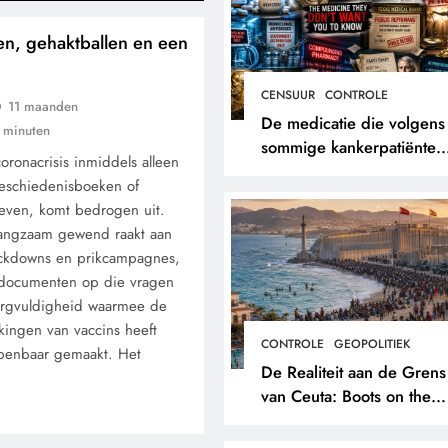
en, gehaktballen en een
CENSUUR
CONTROLE
11 maanden
De medicatie die volgens
 minuten
sommige kankerpatiënten
oronacrisis inmiddels alleen
verborgen blijft voor hun
geschiedenisboeken of
eigen arts.
ieven, komt bedrogen uit.
langzaam gewend raakt aan
ckdowns en prikcampagnes,
 documenten op die vragen
orgvuldigheid waarmee de
kingen van vaccins heeft
CONTROLE
GEOPOLITIEK
openbaar gemaakt. Het
De Realiteit aan de Grens
van Ceuta: Boots on the
Ground.