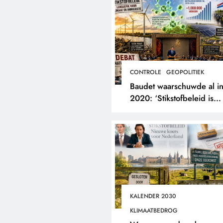
CONTROLE
GEOPOLITIEK
Baudet waarschuwde al i
2020: ‘Stikstofbeleid is
landjepik voor klimaat en
immigratie’.
KALENDER 2030
KLIMAATBEDROG