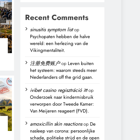
Recent Comments
sinusitis symptom list
op
Psychopaten hebben de halve
wereld: een herlezing van de
Vikingmentaliteit.
n
注册免费账户
op
Leven buiten
het systeem: waarom steeds meer
Nederlanders off the grid gaan.
ivibet casino regisztráció itt
op
Onderzoek naar kindermisbruik
verworpen door Tweede Kamer:
Van Meijeren reageert (FVD).
amoxicillin skin reactions
op
De
nasleep van corona: persoonlijke
schade, politieke strijd en de open