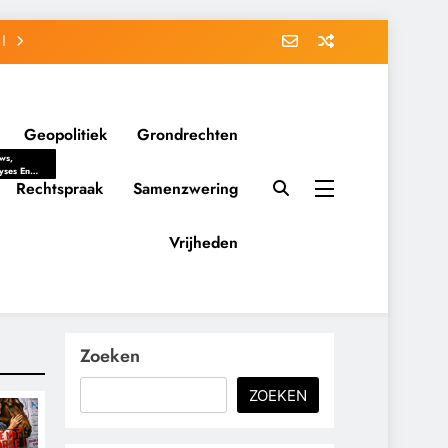
Geopolitiek
Grondrechten
ws,
yses En
ergrondverhalen
Rechtspraak
Samenzwering
 Politieke
uitvorming
tsverhoudingen.
Vrijheden
ementaire
tten En
eving Tot
nvloed Van
y, Belangen
schappelijke
Zoeken
ussies Op
id.
ZOEKEN