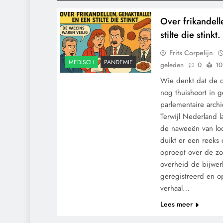
Over frikandell
stilte die stinkt.
Frits Corpelijn
MEDISCH
PANDEMIE
geleden
0
10
Wie denkt dat de c
nog thuishoort in 
parlementaire arch
Terwijl Nederland 
de naweeën van lo
duikt er een reeks
oproept over de z
overheid de bijwer
geregistreerd en 
verhaal…
Lees meer