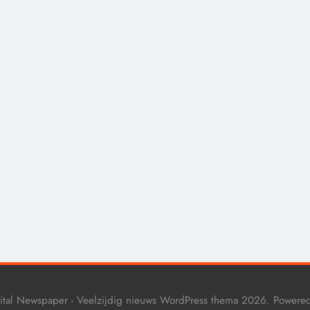
CENSUUR
CONTROLE
De medicatie die vol
sommige kankerpatië
verborgen blijft voor
eigen arts.
11 maanden geleden
ital Newspaper - Veelzijdig nieuws WordPress thema 2026. Powere