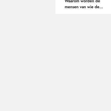
Waarom worden de
mensen van wie de
toekomst op het spel staat
buitengesloten?