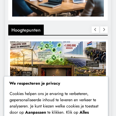
Hoogtepunten
We respecteren je privacy
Cookies helpen ons je ervaring te verbeteren,
CONTROLE
GEOPOLITIEK
K
gepersonaliseerde inhoud te leveren en verkeer te
analyseren. Je kunt kiezen welke cookies je toestaat
Baudet waarschuwde al in 2020:
W
door op
Aanpassen
te klikken. Klik op
Alles
‘Stikstofbeleid is landjepik voor klimaat
t