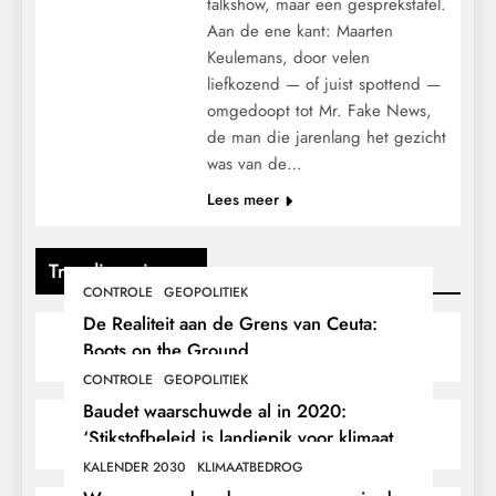
talkshow, maar een gesprekstafel.
Aan de ene kant: Maarten
Keulemans, door velen
liefkozend — of juist spottend —
omgedoopt tot Mr. Fake News,
de man die jarenlang het gezicht
was van de…
Lees meer
Trending nieuws
CONTROLE
GEOPOLITIEK
De Realiteit aan de Grens van Ceuta:
Boots on the Ground.
CONTROLE
GEOPOLITIEK
Baudet waarschuwde al in 2020:
‘Stikstofbeleid is landjepik voor klimaat
en immigratie’.
KALENDER 2030
KLIMAATBEDROG