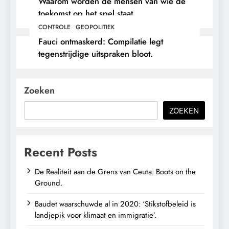
Waarom worden de mensen van wie de
toekomst op het spel staat,
buitengesloten?
CONTROLE
GEOPOLITIEK
Fauci ontmaskerd: Compilatie legt
tegenstrijdige uitspraken bloot.
Zoeken
ZOEKEN
Recent Posts
De Realiteit aan de Grens van Ceuta: Boots on the
Ground.
Baudet waarschuwde al in 2020: ‘Stikstofbeleid is
landjepik voor klimaat en immigratie’.