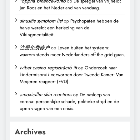
"oppna binance-konto
op
De spiegel van vrijheid:
Jan Roos en het Nederland van vandaag.
sinusitis symptom list
op
Psychopaten hebben de
halve wereld: een herlezing van de
Vikingmentaliteit.
注册免费账户
op
Leven buiten het systeem:
waarom steeds meer Nederlanders off the grid gaan.
ivibet casino regisztráció itt
op
Onderzoek naar
kindermisbruik verworpen door Tweede Kamer: Van
Meijeren reageert (FVD).
amoxicillin skin reactions
op
De nasleep van
corona: persoonlijke schade, politieke strijd en de
open vragen van een crisis.
Archives