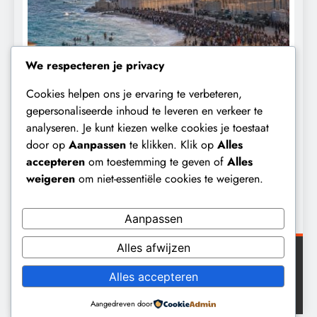
We respecteren je privacy
Cookies helpen ons je ervaring te verbeteren,
CONTROLE
GEOPOLITIEK
gepersonaliseerde inhoud te leveren en verkeer te
analyseren. Je kunt kiezen welke cookies je toestaat
De Realiteit aan de Grens van Ceuta:
B
door op
Aanpassen
te klikken. Klik op
Alles
Boots on the Ground.
‘
accepteren
om toestemming te geven of
Alles
e
1 week geleden
weigeren
om niet-essentiële cookies te weigeren.
Aanpassen
Alles afwijzen
Digital Newspaper - Veelzijdig nieuws WordPress
Alles accepteren
thema 2026. Powered By
.
BlazeThemes
Aangedreven door