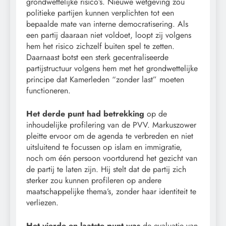
grondwettelijke risico’s. Nieuwe wetgeving zou
politieke partijen kunnen verplichten tot een
bepaalde mate van interne democratisering. Als
een partij daaraan niet voldoet, loopt zij volgens
hem het risico zichzelf buiten spel te zetten.
Daarnaast botst een sterk gecentraliseerde
partijstructuur volgens hem met het grondwettelijke
principe dat Kamerleden “zonder last” moeten
functioneren.
Het derde punt had betrekking
op de
inhoudelijke profilering van de PVV. Markuszower
pleitte ervoor om de agenda te verbreden en niet
uitsluitend te focussen op islam en immigratie,
noch om één persoon voortdurend het gezicht van
de partij te laten zijn. Hij stelt dat de partij zich
sterker zou kunnen profileren op andere
maatschappelijke thema’s, zonder haar identiteit te
verliezen.
Het vierde en laatste punt was
de evaluatie van