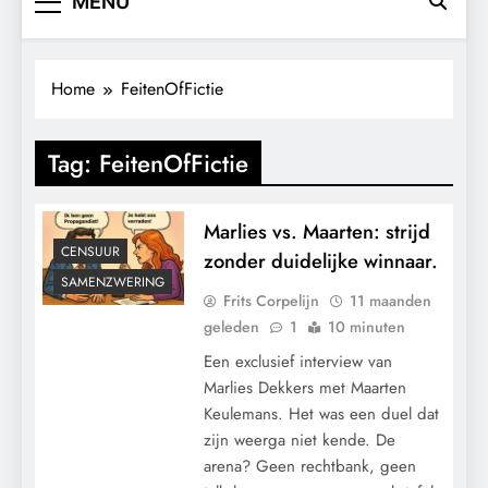
MENU
Home
FeitenOfFictie
Tag:
FeitenOfFictie
Marlies vs. Maarten: strijd
CENSUUR
zonder duidelijke winnaar.
SAMENZWERING
Frits Corpelijn
11 maanden
geleden
1
10 minuten
Een exclusief interview van
Marlies Dekkers met Maarten
Keulemans. Het was een duel dat
zijn weerga niet kende. De
arena? Geen rechtbank, geen