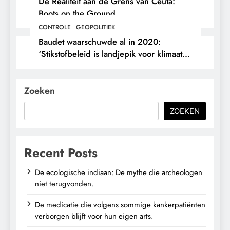
De Realiteit aan de Grens van Ceuta:
Boots on the Ground.
CONTROLE
GEOPOLITIEK
Baudet waarschuwde al in 2020:
‘Stikstofbeleid is landjepik voor klimaat
en immigratie’.
Zoeken
ZOEKEN
Recent Posts
De ecologische indiaan: De mythe die archeologen
niet terugvonden.
De medicatie die volgens sommige kankerpatiënten
verborgen blijft voor hun eigen arts.