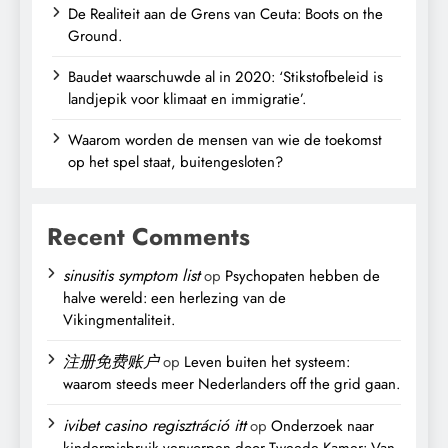
De Realiteit aan de Grens van Ceuta: Boots on the
Ground.
Baudet waarschuwde al in 2020: ‘Stikstofbeleid is
landjepik voor klimaat en immigratie’.
Waarom worden de mensen van wie de toekomst
op het spel staat, buitengesloten?
Recent Comments
sinusitis symptom list
op
Psychopaten hebben de
halve wereld: een herlezing van de
Vikingmentaliteit.
注册免费账户
op
Leven buiten het systeem:
waarom steeds meer Nederlanders off the grid gaan.
ivibet casino regisztráció itt
op
Onderzoek naar
kindermisbruik verworpen door Tweede Kamer: Van