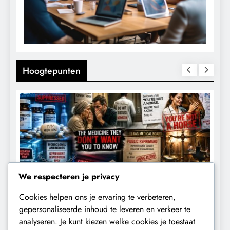
Hoogtepunten
We respecteren je privacy
Cookies helpen ons je ervaring te verbeteren,
CENSUUR
CONTROLE
gepersonaliseerde inhoud te leveren en verkeer te
analyseren. Je kunt kiezen welke cookies je toestaat
De medicatie die volgens sommige
D