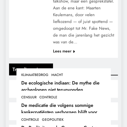
talkshow, maar een gesprekstafel.
Aan de ene kant: Maarten
Keulemans, door velen
liefkozend — of juist spottend —
omgedoopt tot Mr. Fake News,
de man die jarenlang het gezicht
was van de…
Lees meer
Trending nieuws
KLIMAATBEDROG
MACHT
De ecologische indiaan: De mythe die
archeologen niet terugvonden.
CENSUUR
CONTROLE
De medicatie die volgens sommige
kankerpatiënten verborgen blijft voor
hun eigen arts.
CONTROLE
GEOPOLITIEK