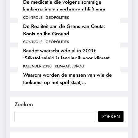
De medicatie die volgens sommige
kankerpatiënten verborgen blijft voor
hun eigen arts.
CONTROLE
GEOPOLITIEK
De Realiteit aan de Grens van Ceuta:
Boots on the Ground.
CONTROLE
GEOPOLITIEK
Baudet waarschuwde al in 2020:
‘Stikstofbeleid is landjepik voor klimaat
en immigratie’.
KALENDER 2030
KLIMAATBEDROG
Waarom worden de mensen van wie de
toekomst op het spel staat,
buitengesloten?
Zoeken
ZOEKEN