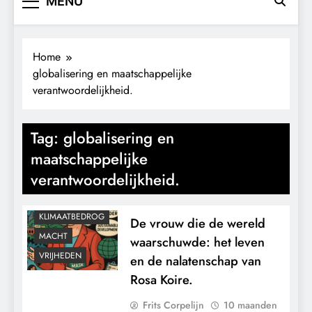
MENU
Home
globalisering en maatschappelijke
verantwoordelijkheid.
Tag:
globalisering en
maatschappelijke
CENSUUR
verantwoordelijkheid.
CONTROLE
KALENDER 2030
KLIMAATBEDROG
De vrouw die de wereld
MACHT
waarschuwde: het leven
VRIJHEDEN
en de nalatenschap van
Rosa Koire.
Frits Corpelijn
10 maanden