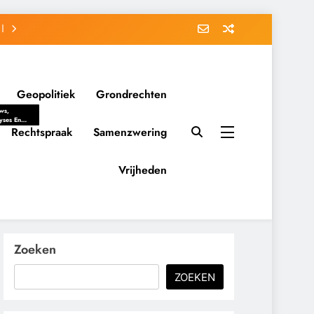
Geopolitiek
Grondrechten
ws,
yses En
ergrondverhalen
Rechtspraak
Samenzwering
 Politieke
uitvorming
tsverhoudingen.
Vrijheden
ementaire
tten En
eving Tot
nvloed Van
y, Belangen
schappelijke
Zoeken
ussies Op
id.
ZOEKEN