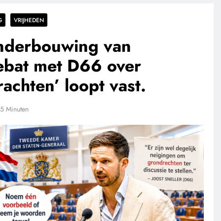
G
VRIJHEDEN
onderbouwing van
ebat met D66 over
achten’ loopt vast.
5 Minuten