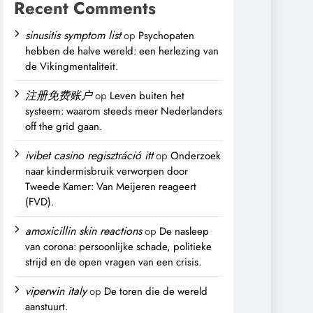
Recent Comments
sinusitis symptom list
op
Psychopaten
hebben de halve wereld: een herlezing van
de Vikingmentaliteit.
注册免费账户
op
Leven buiten het
systeem: waarom steeds meer Nederlanders
off the grid gaan.
ivibet casino regisztráció itt
op
Onderzoek
naar kindermisbruik verworpen door
Tweede Kamer: Van Meijeren reageert
(FVD).
amoxicillin skin reactions
op
De nasleep
van corona: persoonlijke schade, politieke
strijd en de open vragen van een crisis.
viperwin italy
op
De toren die de wereld
aanstuurt.