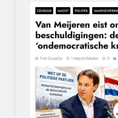
CENSUUR
MACHT
POLITIEK
SAMENZWERIN
Van Meijeren eist 
beschuldigingen: d
‘ondemocratische kr
Frits Corpelijn
1 Maand Geleden
0