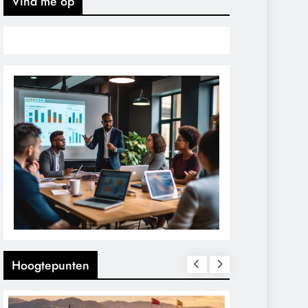
Vind me op
Hoogtepunten