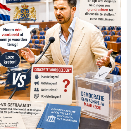
CENSUUR
CONTROLE
De medicatie die volgens
sommige kankerpatiënten
verborgen blijft voor hun eigen
arts.
2 dagen geleden