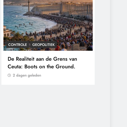
CONTROLE
GEOPOLITIEK
CONTROLE
De Realiteit aan de Grens van
Baudet waa
Ceuta: Boots on the Ground.
‘Stikstofbe
klimaat en 
2 dagen geleden
2 dagen gel