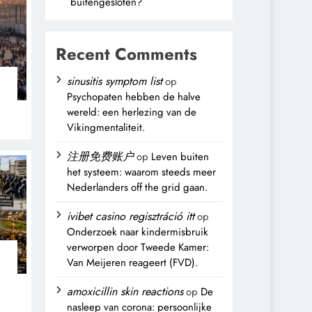
buitengesloten?
Recent Comments
sinusitis symptom list
op
Psychopaten hebben de halve
wereld: een herlezing van de
Vikingmentaliteit.
注册免费账户
op
Leven buiten
het systeem: waarom steeds meer
Nederlanders off the grid gaan.
ivibet casino regisztráció itt
op
Onderzoek naar kindermisbruik
verworpen door Tweede Kamer:
Van Meijeren reageert (FVD).
n
amoxicillin skin reactions
op
De
nasleep van corona: persoonlijke