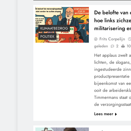
De belofte van 
hoe links zichzel
militarisering 
KLIMAATBEDROG
POLITIEK
Frits Corpelijn
geleden
2
10
Het applaus zwelt 
lichten, de slogans
ingestudeerde zinn
productpresentatie 
bijeenkomst van ee
ooit de arbeidersk
Timmermans staat 
de verzorgingsstaa
Lees meer