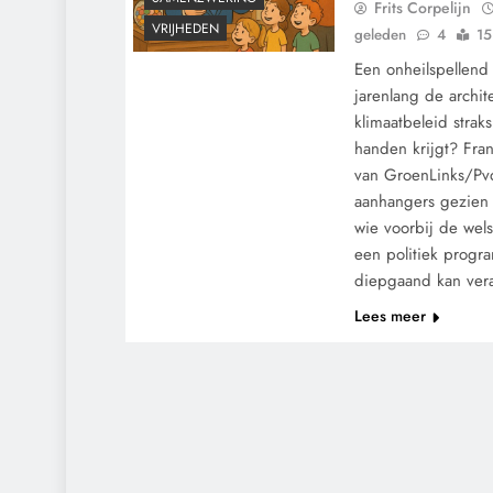
Frits Corpelijn
VRIJHEDEN
geleden
4
15
Een onheilspellend
jarenlang de archit
klimaatbeleid straks
handen krijgt? Fran
van GroenLinks/Pvd
aanhangers gezien a
wie voorbij de wels
een politiek prog
diepgaand kan ve
Lees meer