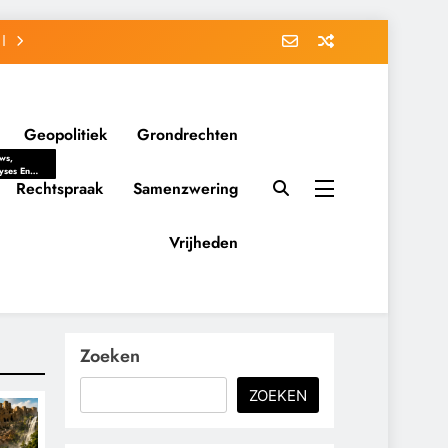
Geopolitiek
Grondrechten
ws,
yses En
ergrondverhalen
Rechtspraak
Samenzwering
 Politieke
uitvorming
tsverhoudingen.
Vrijheden
ementaire
tten En
eving Tot
nvloed Van
y, Belangen
schappelijke
Zoeken
ussies Op
id.
ZOEKEN