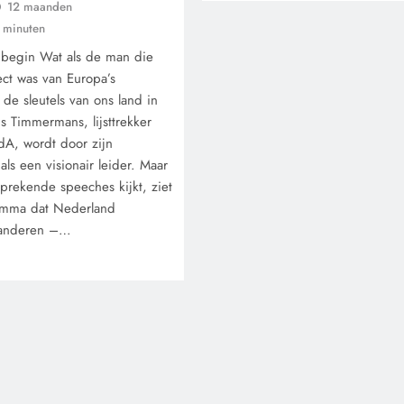
12 maanden
immigratie’.
 minuten
 begin Wat als de man die
ect was van Europa’s
 de sleutels van ons land in
s Timmermans, lijsttrekker
A, wordt door zijn
ls een visionair leider. Maar
prekende speeches kijkt, ziet
ramma dat Nederland
randeren –…