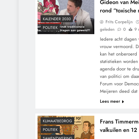
Gideon van Meij
rond “toxische 
KALENDER 2030
Frits Corpelijn
POLITIEK
geleden
0
9 
Iedere acht dagen
vrouw vermoord. Da
kan het onberoerd l
statistieken worde
agenda door te dru
van politici om daa
Forum voor Democr
Meijeren deed da
Lees meer
GRONDRECHTEN
Frans Timmerma
KLIMAATBEDROG
valkuilen en 12
POLITIEK
SAMENZWERING