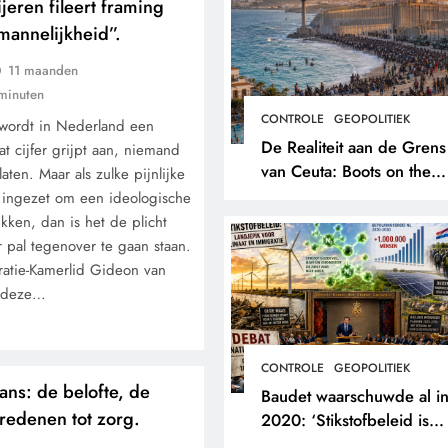
eren fileert framing
mannelijkheid”.
11 maanden
minuten
CONTROLE
GEOPOLITIEK
 wordt in Nederland een
De Realiteit aan de Grens
t cijfer grijpt aan, niemand
van Ceuta: Boots on the
aten. Maar als zulke pijnlijke
Ground.
n ingezet om een ideologische
kken, dan is het de plicht
r pal tegenover te gaan staan.
atie-Kamerlid Gideon van
t deze…
CONTROLE
GEOPOLITIEK
ns: de belofte, de
Baudet waarschuwde al i
 redenen tot zorg.
2020: ‘Stikstofbeleid is
landjepik voor klimaat en