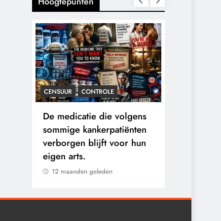
Hoogtepunten
CENSUUR
CONTROLE
CONTROLE
n:
De medicatie die volgens
De Realite
logen
sommige kankerpatiënten
van Ceuta:
verborgen blijft voor hun
Ground.
eigen arts.
12 maanden
12 maanden geleden