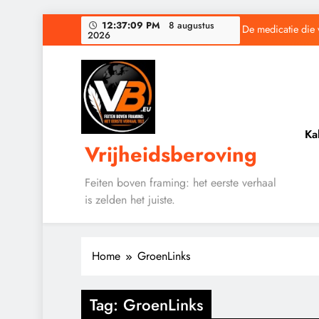
Ga
12:37:10 PM
8 augustus
De medicatie die 
2026
naar
de
inhoud
Baudet waarschuwd
Ka
Vrijheidsberoving
De medicatie die 
Feiten boven framing: het eerste verhaal
is zelden het juiste.
Baudet waarschuwd
Home
GroenLinks
Tag:
GroenLinks