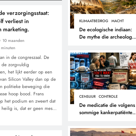
de verzorgingsstaat:
f verliest in
KLIMAATBEDROG
MACHT
en marketing.
De ecologische indiaan:
De mythe die archeologe
10 maanden
niet terugvonden.
 minuten
aan in de congreszaal. De
, de zorgvuldig
en, het lijkt eerder op een
van Silicon Valley dan op de
n politieke beweging die
lasse hoop bood. Frans
CENSUUR
CONTROLE
op het podium en zweert dat
De medicatie die volgens
t heilig is, dat er geen mes…
sommige kankerpatiënten
verborgen blijft voor hun
eigen arts.