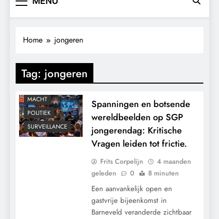
MENU
Home
jongeren
Tag:
jongeren
CONTROLE
GEOPOLITIEK
MACHT
Spanningen en botsende
POLITIEK
wereldbeelden op SGP
SURVEILLANCE
jongerendag: Kritische
Vragen leiden tot frictie.
Frits Corpelijn
4 maanden
geleden
0
8 minuten
Een aanvankelijk open en
gastvrije bijeenkomst in
Barneveld veranderde zichtbaar