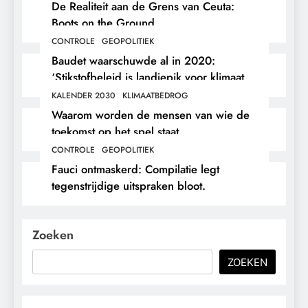
De Realiteit aan de Grens van Ceuta:
Boots on the Ground.
CONTROLE
GEOPOLITIEK
Baudet waarschuwde al in 2020:
‘Stikstofbeleid is landjepik voor klimaat
en immigratie’.
KALENDER 2030
KLIMAATBEDROG
Waarom worden de mensen van wie de
toekomst op het spel staat,
buitengesloten?
CONTROLE
GEOPOLITIEK
Fauci ontmaskerd: Compilatie legt
tegenstrijdige uitspraken bloot.
Zoeken
ZOEKEN