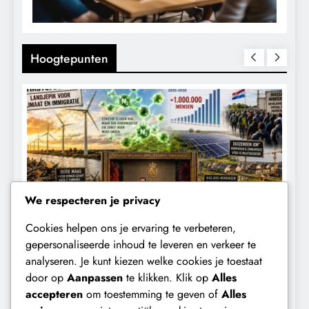
Hoogtepunten
We respecteren je privacy
Cookies helpen ons je ervaring te verbeteren,
CONTROLE
GEOPOLITIEK
K
gepersonaliseerde inhoud te leveren en verkeer te
analyseren. Je kunt kiezen welke cookies je toestaat
Baudet waarschuwde al in 2020:
W
door op
Aanpassen
te klikken. Klik op
Alles
‘Stikstofbeleid is landjepik voor klimaat
t
accepteren
om toestemming te geven of
Alles
en immigratie’.
b