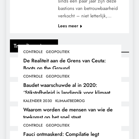
sinds een paar jaar zijn deze
bastions van betrouwbaarheid
verkocht – niet letterlijk,…
Lees meer
Trending nieuws
CONTROLE
GEOPOLITIEK
De Realiteit aan de Grens van Ceuta:
Boots on the Ground.
CONTROLE
GEOPOLITIEK
Baudet waarschuwde al in 2020:
‘Stikstofbeleid is landjepik voor klimaat
en immigratie’.
KALENDER 2030
KLIMAATBEDROG
Waarom worden de mensen van wie de
toekomst op het spel staat,
buitengesloten?
CONTROLE
GEOPOLITIEK
Fauci ontmaskerd: Compilatie legt