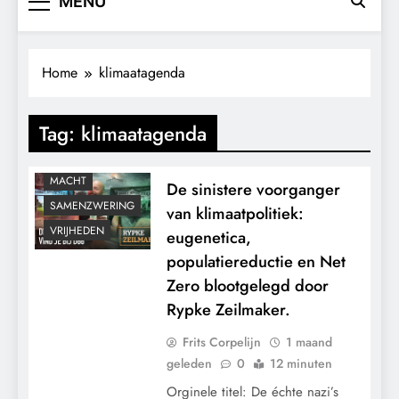
MENU
CONTROLE
Home
klimaatagenda
GEOPOLITIEK
GRONDRECHTEN
Tag:
klimaatagenda
KALENDER 2030
KLIMAATBEDROG
MACHT
De sinistere voorganger
SAMENZWERING
van klimaatpolitiek:
VRIJHEDEN
eugenetica,
populatiereductie en Net
Zero blootgelegd door
Rypke Zeilmaker.
Frits Corpelijn
1 maand
geleden
0
12 minuten
Orginele titel: De échte nazi’s