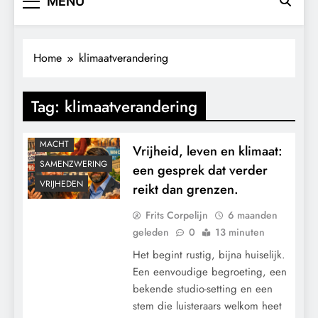
MENU
CONTROLE
Home
klimaatverandering
GEOPOLITIEK
GRONDRECHTEN
Tag:
klimaatverandering
KALENDER 2030
KLIMAATBEDROG
MACHT
Vrijheid, leven en klimaat:
SAMENZWERING
een gesprek dat verder
VRIJHEDEN
reikt dan grenzen.
Frits Corpelijn
6 maanden
geleden
0
13 minuten
Het begint rustig, bijna huiselijk.
Een eenvoudige begroeting, een
bekende studio-setting en een
stem die luisteraars welkom heet