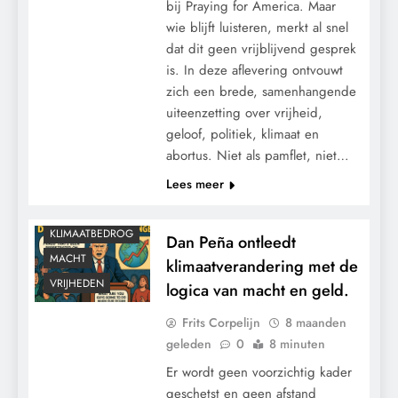
bij Praying for America. Maar
wie blijft luisteren, merkt al snel
dat dit geen vrijblijvend gesprek
is. In deze aflevering ontvouwt
zich een brede, samenhangende
uiteenzetting over vrijheid,
geloof, politiek, klimaat en
abortus. Niet als pamflet, niet…
Lees meer
KALENDER 2030
KLIMAATBEDROG
Dan Peña ontleedt
MACHT
klimaatverandering met de
VRIJHEDEN
logica van macht en geld.
Frits Corpelijn
8 maanden
geleden
0
8 minuten
Er wordt geen voorzichtig kader
geschetst en geen afstand