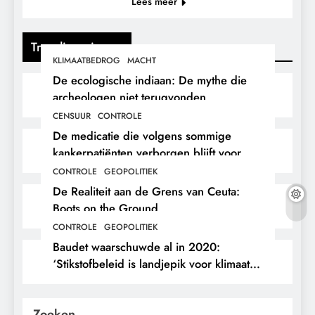
Lees meer
Trending nieuws
KLIMAATBEDROG
MACHT
De ecologische indiaan: De mythe die
archeologen niet terugvonden.
CENSUUR
CONTROLE
De medicatie die volgens sommige
kankerpatiënten verborgen blijft voor
hun eigen arts.
CONTROLE
GEOPOLITIEK
De Realiteit aan de Grens van Ceuta:
Boots on the Ground.
CONTROLE
GEOPOLITIEK
Baudet waarschuwde al in 2020:
‘Stikstofbeleid is landjepik voor klimaat
en immigratie’.
Zoeken