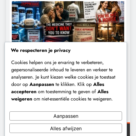
We respecteren je privacy
Cookies helpen ons je ervaring te verbeteren,
CENSUUR
CONTROLE
gepersonaliseerde inhoud te leveren en verkeer te
analyseren. Je kunt kiezen welke cookies je toestaat
De medicatie die volgens sommige
D
door op
Aanpassen
te klikken. Klik op
Alles
kankerpatiënten verborgen blijft voor
B
accepteren
om toestemming te geven of
Alles
hun eigen arts.
weigeren
om niet-essentiële cookies te weigeren.
10 maanden geleden
Aanpassen
Alles afwijzen