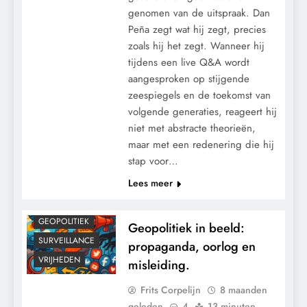
genomen van de uitspraak. Dan
Peña zegt wat hij zegt, precies
zoals hij het zegt. Wanneer hij
tijdens een live Q&A wordt
aangesproken op stijgende
zeespiegels en de toekomst van
volgende generaties, reageert hij
niet met abstracte theorieën,
maar met een redenering die hij
stap voor…
Lees meer
CENSUUR
CONTROLE
GEOPOLITIEK
Geopolitiek in beeld:
SURVEILLANCE
propaganda, oorlog en
VRIJHEDEN
misleiding.
Frits Corpelijn
8 maanden
geleden
4
13 minuten