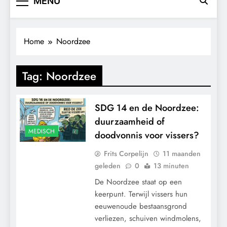
MENU
Home
Noordzee
Tag:
Noordzee
SDG 14 en de Noordzee:
duurzaamheid of
MEDISCH
doodvonnis voor vissers?
Frits Corpelijn
11 maanden
geleden
0
13 minuten
De Noordzee staat op een
keerpunt. Terwijl vissers hun
eeuwenoude bestaansgrond
verliezen, schuiven windmolens,