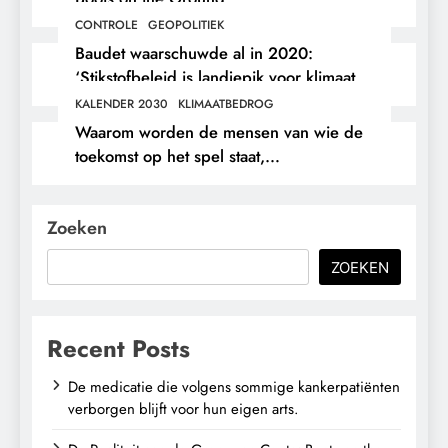
CONTROLE
GEOPOLITIEK
Baudet waarschuwde al in 2020:
‘Stikstofbeleid is landjepik voor klimaat
en immigratie’.
KALENDER 2030
KLIMAATBEDROG
Waarom worden de mensen van wie de
toekomst op het spel staat,
buitengesloten?
Zoeken
ZOEKEN
Recent Posts
De medicatie die volgens sommige kankerpatiënten
verborgen blijft voor hun eigen arts.