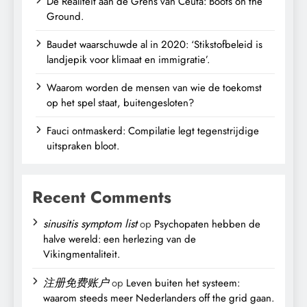
De Realiteit aan de Grens van Ceuta: Boots on the
Ground.
Baudet waarschuwde al in 2020: ‘Stikstofbeleid is
landjepik voor klimaat en immigratie’.
Waarom worden de mensen van wie de toekomst
op het spel staat, buitengesloten?
Fauci ontmaskerd: Compilatie legt tegenstrijdige
uitspraken bloot.
Recent Comments
sinusitis symptom list
op
Psychopaten hebben de
halve wereld: een herlezing van de
Vikingmentaliteit.
注册免费账户
op
Leven buiten het systeem:
waarom steeds meer Nederlanders off the grid gaan.