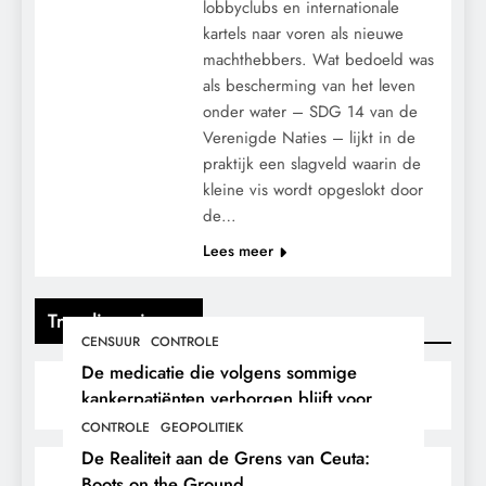
lobbyclubs en internationale
kartels naar voren als nieuwe
machthebbers. Wat bedoeld was
als bescherming van het leven
onder water – SDG 14 van de
Verenigde Naties – lijkt in de
praktijk een slagveld waarin de
kleine vis wordt opgeslokt door
de…
Lees meer
Trending nieuws
CENSUUR
CONTROLE
De medicatie die volgens sommige
kankerpatiënten verborgen blijft voor
hun eigen arts.
CONTROLE
GEOPOLITIEK
De Realiteit aan de Grens van Ceuta:
Boots on the Ground.