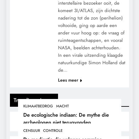
interstellaire bezoeker ooit, de
komeet 3I/ATLAS, zijn dichtste
nadering tot de zon (perihelion)
voltooide, ging op aarde een
ander vuur hoog op: de vraag of
ruimteagentschappen, en vooral
NASA, beelden achterhouden.
In een virale uitzending klaagde
natuurkundige Simon Holland dat
de…
Lees meer
Trending nieuws
KLIMAATBEDROG
MACHT
De ecologische indiaan: De mythe die
archeologen niet terugvonden.
CENSUUR
CONTROLE