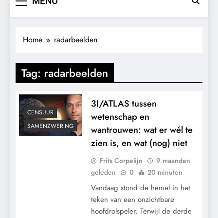
MENU
Home
radarbeelden
Tag:
radarbeelden
3I/ATLAS tussen
CENSUUR
wetenschap en
SAMENZWERING
wantrouwen: wat er wél te
zien is, en wat (nog) niet
Frits Corpelijn
9 maanden
geleden
0
20 minuten
Vandaag stond de hemel in het
teken van een onzichtbare
hoofdrolspeler. Terwijl de derde