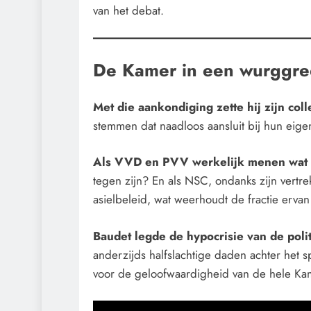
van het debat.
De Kamer in een wurggre
Met die aankondiging zette hij zijn col
stemmen dat naadloos aansluit bij hun eige
Als VVD en PVV werkelijk menen wat z
tegen zijn? En als NSC, ondanks zijn vertrek
asielbeleid, wat weerhoudt de fractie erv
Baudet legde de hypocrisie van de polit
anderzijds halfslachtige daden achter het 
voor de geloofwaardigheid van de hele Ka