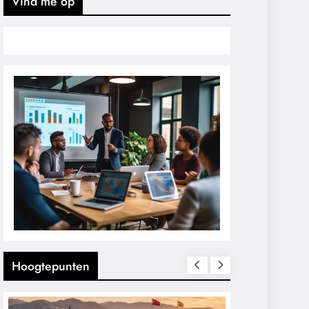
Vind me op
Hoogtepunten