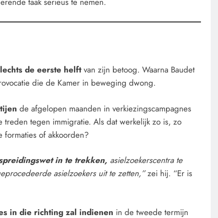
erende taak serieus te nemen.
lechts de eerste helft
van zijn betoog. Waarna Baudet
provocatie die de Kamer in beweging dwong.
tijen
de afgelopen maanden in verkiezingscampagnes
treden tegen immigratie. Als dat werkelijk zo is, zo
 formaties of akkoorden?
preidingswet in te trekken,
asielzoekerscentra te
uitgeprocedeerde asielzoekers uit te zetten,”
zei hij. “Er is
s in die richting zal indienen
in de tweede termijn