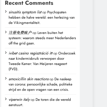
Recent Comments
sinusitis symptom list
op
Psychopaten
hebben de halve wereld: een herlezing van
de Vikingmentaliteit.
注册免费账户
op
Leven buiten het
systeem: waarom steeds meer Nederlanders
off the grid gaan.
ivibet casino regisztráció itt
op
Onderzoek
naar kindermisbruik verworpen door
Tweede Kamer: Van Meijeren reageert
(FVD).
amoxicillin skin reactions
op
De nasleep
van corona: persoonlijke schade, politieke
strijd en de open vragen van een crisis.
viperwin italy
op
De toren die de wereld
aanstuurt.