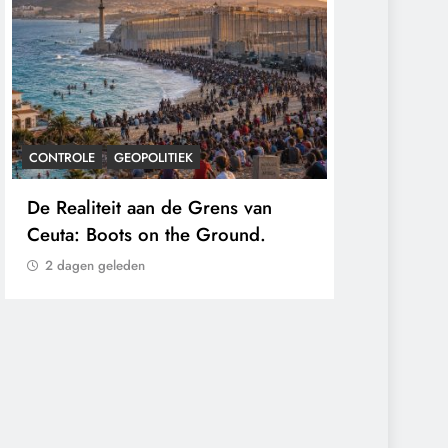
K
CONTROLE
GEOPOLITIEK
 Grens van
Baudet waarschuwde al in 2020:
e Ground.
‘Stikstofbeleid is landjepik voor
klimaat en immigratie’.
2 dagen geleden