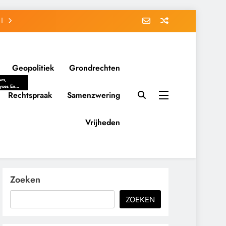
Geopolitiek
Grondrechten
ws,
yses En
ergrondverhalen
Rechtspraak
Samenzwering
 Politieke
uitvorming
tsverhoudingen.
Vrijheden
ementaire
tten En
eving Tot
nvloed Van
y, Belangen
schappelijke
Zoeken
ussies Op
id.
ZOEKEN