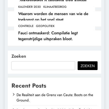
‘Stikstofbeleid is landjepik voor klimaat
en immigratie’.
KALENDER 2030
KLIMAATBEDROG
Waarom worden de mensen van wie de
toekomst op het spel staat,
buitengesloten?
CONTROLE
GEOPOLITIEK
Fauci ontmaskerd: Compilatie legt
tegenstrijdige uitspraken bloot.
Zoeken
ZOEKEN
Recent Posts
De Realiteit aan de Grens van Ceuta: Boots on the
Ground.