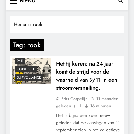
MENU
Home
rook
Tag:
rook
9/11
Het tij keren: na 24 jaar
CONTROLE
komt de strijd voor de
SURVEILLANCE
waarheid van 9/11 in een
stroomversnelling.
Frits Corpelijn
11 maanden
geleden
1
16 minuten
Het is bijna een kwart eeuw
geleden dat de aanslagen van 11
september zich in het collectieve