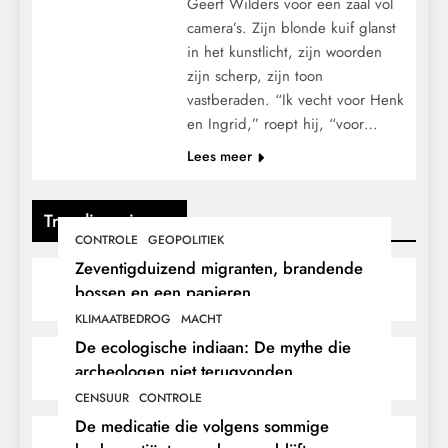
Geert Wilders voor een zaal vol
camera’s. Zijn blonde kuif glanst
in het kunstlicht, zijn woorden
zijn scherp, zijn toon
vastberaden. “Ik vecht voor Henk
en Ingrid,” roept hij, “voor…
Lees meer
Trending nieuws
CONTROLE
GEOPOLITIEK
Zeventigduizend migranten, brandende
bossen en een papieren
stikstofwerkelijkheid.
KLIMAATBEDROG
MACHT
De ecologische indiaan: De mythe die
archeologen niet terugvonden.
CENSUUR
CONTROLE
De medicatie die volgens sommige