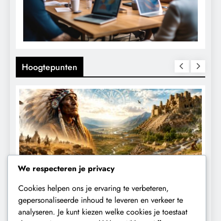
Hoogtepunten
We respecteren je privacy
Cookies helpen ons je ervaring te verbeteren,
KLIMAATBEDROG
MACHT
gepersonaliseerde inhoud te leveren en verkeer te
analyseren. Je kunt kiezen welke cookies je toestaat
De ecologische indiaan: De mythe die
D