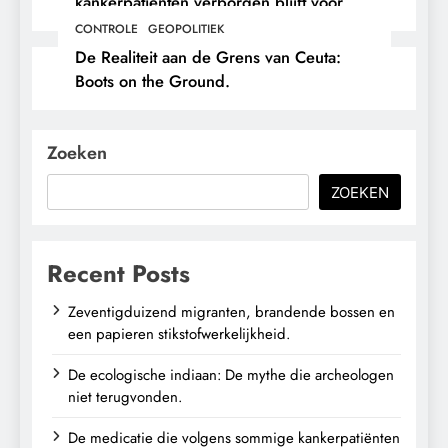
kankerpatiënten verborgen blijft voor
hun eigen arts.
CONTROLE
GEOPOLITIEK
De Realiteit aan de Grens van Ceuta:
Boots on the Ground.
Zoeken
ZOEKEN
Recent Posts
Zeventigduizend migranten, brandende bossen en
een papieren stikstofwerkelijkheid.
De ecologische indiaan: De mythe die archeologen
niet terugvonden.
De medicatie die volgens sommige kankerpatiënten