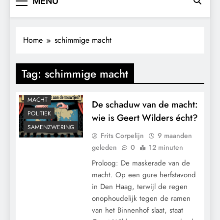
MENU
Home
schimmige macht
Tag:
schimmige macht
CONTROLE
MACHT
De schaduw van de macht:
POLITIEK
wie is Geert Wilders écht?
SAMENZWERING
Frits Corpelijn
9 maanden
geleden
0
12 minuten
Proloog: De maskerade van de
macht. Op een gure herfstavond
in Den Haag, terwijl de regen
onophoudelijk tegen de ramen
van het Binnenhof slaat, staat