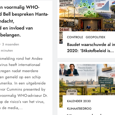
en voormalig WHO-
d Bell bespreken Hanta-
ndacht,
 en invloed van
 belangen.
CONTROLE
GEOPOLITIEK
Baudet waarschuwde al i
3 maanden
2020: ‘Stikstofbeleid is
 minuten
landjepik voor klimaat en
kmelding rond het Andes-
immigratie’.
irus heeft internationaal
kregen nadat meerdere
en gemeld op een schip
Amerika. In een uitgebreide
 Ivor Cummins presented by
 voormalig WHO-adviseur Dr.
p de risico’s van het virus,
KALENDER 2030
in de media,…
KLIMAATBEDROG