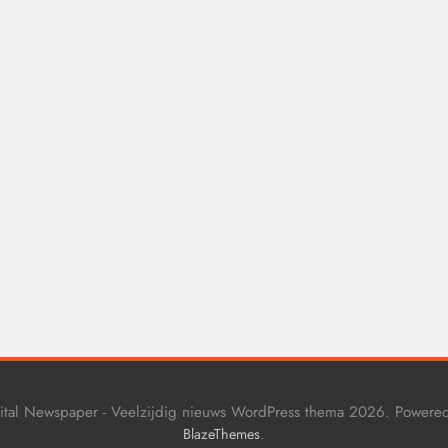
CENSUUR
CONTROLE
De medicatie die vol
sommige kankerpatië
verborgen blijft voor
eigen arts.
9 maanden geleden
ital Newspaper - Veelzijdig nieuws WordPress thema 2026. Powere
.
BlazeThemes