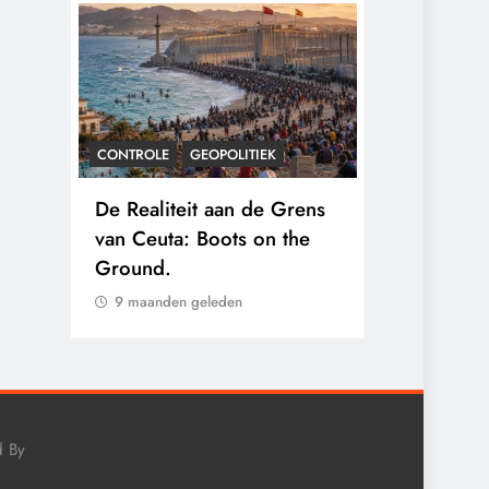
CONTROLE
GEOPOLITIEK
CONTROLE
gens
De Realiteit aan de Grens
Baudet waa
nten
van Ceuta: Boots on the
2020: ‘Stik
 hun
Ground.
landjepik v
immigratie’
9 maanden geleden
9 maanden 
d By