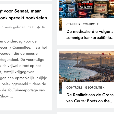
gt voor Senaat, maar
boek spreekt boekdelen.
CENSUUR
CONTROLE
1 week geleden
0
16
De medicatie die volgens
sommige kankerpatiënten
een donderdag voor de
verborgen blijft voor hun
ecurity Committee, maar het
eigen arts.
twoorden die de meeste
Integendeel. De voormalige
zich vrijwel direct op het
 terwijl vrijgegeven
en een opmerkelijk inkijkje
n belevingswereld tijdens de
CONTROLE
GEOPOLITIEK
n de YouTube-reportage van
De Realiteit aan de Grens
n Show,…
van Ceuta: Boots on the
Ground.