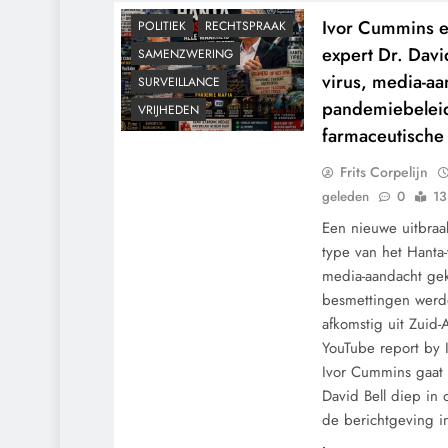
Ivor Cummins 
POLITIEK
RECHTSPRAAK
expert Dr. Davi
SAMENZWERING
virus, media-aa
SURVEILLANCE
pandemiebeleid
VRIJHEDEN
farmaceutische
Frits Corpelijn
geleden
0
13
Een nieuwe uitbraa
type van het Hanta-v
media-aandacht ge
besmettingen werd
afkomstig uit Zuid-
YouTube report by
Ivor Cummins gaat
David Bell diep in o
de berichtgeving 