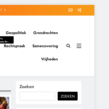
Geopolitiek
Grondrechten
ws,
yses En
ergrondverhalen
Rechtspraak
Samenzwering
 Politieke
uitvorming
tsverhoudingen.
Vrijheden
ementaire
tten En
eving Tot
nvloed Van
y, Belangen
schappelijke
Zoeken
ussies Op
id.
ZOEKEN