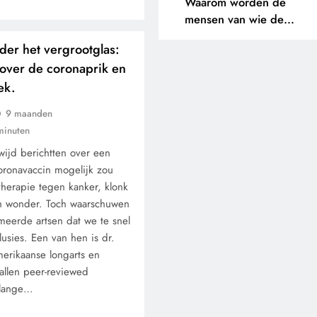
Waarom worden de
mensen van wie de
toekomst op het spel staat
er het vergrootglas:
buitengesloten?
 over de coronaprik en
ek.
9 maanden
minuten
ijd berichtten over een
coronavaccin mogelijk zou
herapie tegen kanker, klonk
ch wonder. Toch waarschuwen
erde artsen dat we te snel
lusies. Een van hen is dr.
merikaanse longarts en
tallen peer-reviewed
 lange…