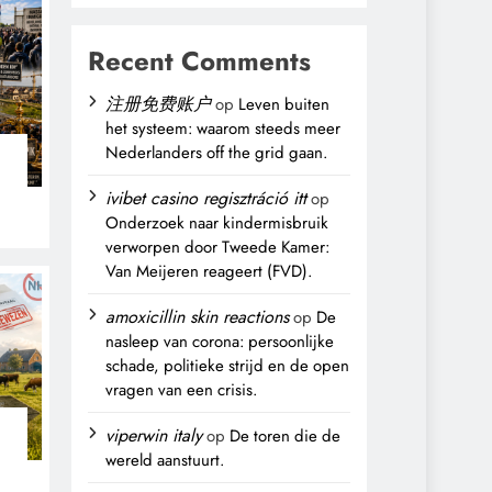
Recent Comments
注册免费账户
op
Leven buiten
het systeem: waarom steeds meer
Nederlanders off the grid gaan.
n
ivibet casino regisztráció itt
op
Onderzoek naar kindermisbruik
verworpen door Tweede Kamer:
Van Meijeren reageert (FVD).
amoxicillin skin reactions
op
De
nasleep van corona: persoonlijke
schade, politieke strijd en de open
vragen van een crisis.
viperwin italy
op
De toren die de
wereld aanstuurt.