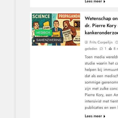
Lees meer
Wetenschap ond
dr. Pierre Kory
kankeronderzo
MEDISCH
SAMENZWERING
Frits Corpelijn
geleden
1
8 
Toen media wereldw
studie waarin het 
helpen bij immuunt
dat als een medis
sommige gerenomme
zijn met zulke conc
Pierre Kory, een A
intensivist met tien
publicaties en een
Lees meer