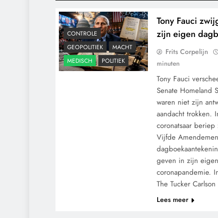
Tony Fauci zwij
zijn eigen dag
CONTROLE
GEOPOLITIEK
MACHT
Frits Corpelijn
MEDISCH
POLITIEK
minuten
Tony Fauci versch
Senate Homeland S
waren niet zijn an
aandacht trokken. 
coronatsaar beriep 
Vijfde Amendement,
dagboekaantekening
geven in zijn eige
CENSUUR
CONTROLE
coronapandemie. I
GEOPOLITIEK
The Tucker Carlso
GRONDRECHTEN
Lees meer
KALENDER 2030
MACHT
MEDISCH
PANDEMIE