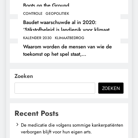
Boots on the Ground.
CONTROLE
GEOPOLITIEK
Baudet waarschuwde al in 2020:
‘Stikstofbeleid is landjepik voor klimaat
en immigratie’.
KALENDER 2030
KLIMAATBEDROG
Waarom worden de mensen van wie de
toekomst op het spel staat,
buitengesloten?
Zoeken
ZOEKEN
Recent Posts
De medicatie die volgens sommige kankerpatiënten
verborgen blijft voor hun eigen arts.