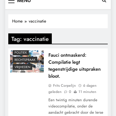
MENU
CONTROLE
GEOPOLITIEK
Home
vaccinatie
GRONDRECHTEN
MACHT
Tag:
vaccinatie
MEDISCH
PANDEMIE
POLITIEK
Fauci ontmaskerd:
RECHTSPRAAK
Compilatie legt
VRIJHEDEN
tegenstrijdige uitspraken
bloot.
Frits Corpelijn
6 dagen
geleden
0
11 minuten
Een twintig minuten durende
videocompilatie, onder de
aandacht gebracht door de Ierse