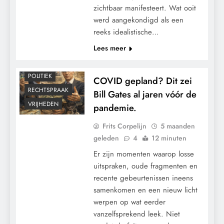
GRONDRECHTEN
zichtbaar manifesteert. Wat ooit
werd aangekondigd als een
KALENDER 2030
reeks idealistische…
KLIMAATBEDROG
Lees meer
MACHT
PANDEMIE
POLITIEK
COVID gepland? Dit zei
RECHTSPRAAK
Bill Gates al jaren vóór de
VRIJHEDEN
pandemie.
Frits Corpelijn
5 maanden
geleden
4
12 minuten
Er zijn momenten waarop losse
uitspraken, oude fragmenten en
recente gebeurtenissen ineens
samenkomen en een nieuw licht
werpen op wat eerder
vanzelfsprekend leek. Niet