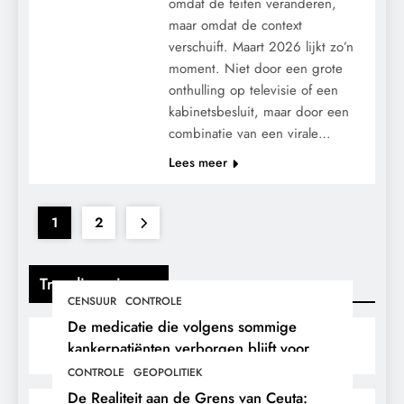
omdat de feiten veranderen,
maar omdat de context
verschuift. Maart 2026 lijkt zo’n
moment. Niet door een grote
onthulling op televisie of een
kabinetsbesluit, maar door een
combinatie van een virale…
Lees meer
1
2
Trending nieuws
CENSUUR
CONTROLE
De medicatie die volgens sommige
kankerpatiënten verborgen blijft voor
hun eigen arts.
CONTROLE
GEOPOLITIEK
De Realiteit aan de Grens van Ceuta: