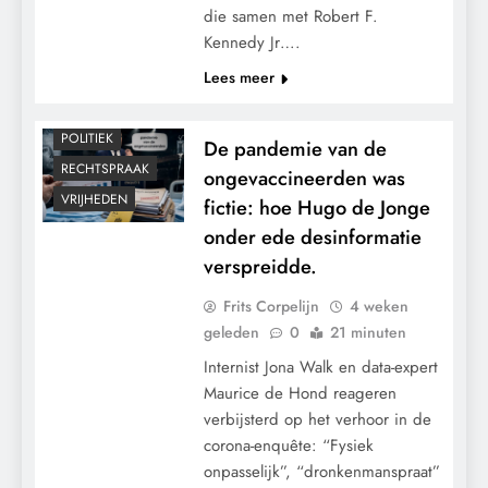
die samen met Robert F.
KALENDER 2030
Kennedy Jr….
MACHT
Lees meer
MEDISCH
PANDEMIE
POLITIEK
De pandemie van de
RECHTSPRAAK
ongevaccineerden was
VRIJHEDEN
fictie: hoe Hugo de Jonge
onder ede desinformatie
verspreidde.
Frits Corpelijn
4 weken
geleden
0
21 minuten
Internist Jona Walk en data-expert
Maurice de Hond reageren
verbijsterd op het verhoor in de
corona-enquête: “Fysiek
onpasselijk”, “dronkenmanspraat”