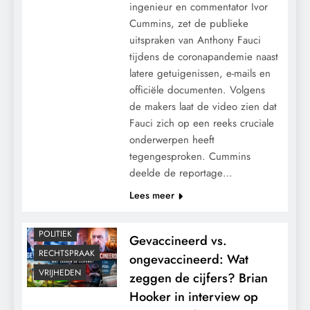
ingenieur en commentator Ivor
Cummins, zet de publieke
uitspraken van Anthony Fauci
tijdens de coronapandemie naast
latere getuigenissen, e-mails en
officiële documenten. Volgens
de makers laat de video zien dat
Fauci zich op een reeks cruciale
CENSUUR
onderwerpen heeft
tegengesproken. Cummins
GEOPOLITIEK
deelde de reportage…
MACHT
Lees meer
MEDISCH
PANDEMIE
POLITIEK
Gevaccineerd vs.
RECHTSPRAAK
ongevaccineerd: Wat
VRIJHEDEN
zeggen de cijfers? Brian
Hooker in interview op