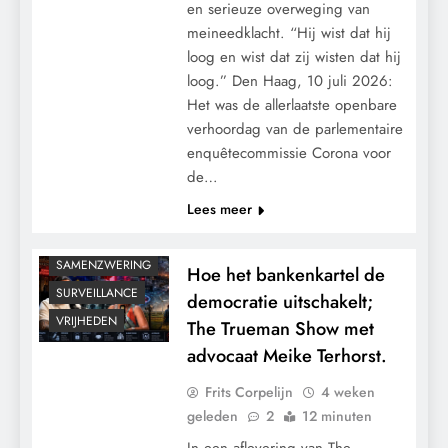
en serieuze overweging van
CENSUUR
meineedklacht. “Hij wist dat hij
CONTROLE
loog en wist dat zij wisten dat hij
GEOPOLITIEK
loog.” Den Haag, 10 juli 2026:
GRONDRECHTEN
Het was de allerlaatste openbare
KALENDER 2030
verhoordag van de parlementaire
enquêtecommissie Corona voor
MACHT
de…
PANDEMIE
Lees meer
POLITIEK
RECHTSPRAAK
SAMENZWERING
Hoe het bankenkartel de
SURVEILLANCE
democratie uitschakelt;
VRIJHEDEN
The Trueman Show met
advocaat Meike Terhorst.
Frits Corpelijn
4 weken
geleden
2
12 minuten
In een aflevering van The