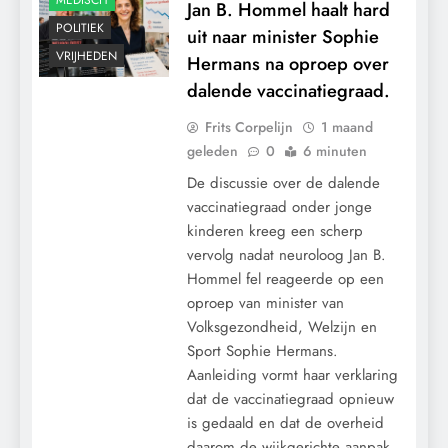
MEDISCH
Jan B. Hommel haalt hard
POLITIEK
uit naar minister Sophie
VRIJHEDEN
Hermans na oproep over
dalende vaccinatiegraad.
Frits Corpelijn
1 maand
geleden
0
6 minuten
De discussie over de dalende
vaccinatiegraad onder jonge
kinderen kreeg een scherp
vervolg nadat neuroloog Jan B.
Hommel fel reageerde op een
oproep van minister van
Volksgezondheid, Welzijn en
Sport Sophie Hermans.
Aanleiding vormt haar verklaring
CENSUUR
dat de vaccinatiegraad opnieuw
CONTROLE
is gedaald en dat de overheid
GEOPOLITIEK
daarom de wijkgerichte aanpak