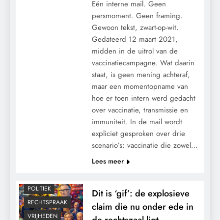
Eén interne mail. Geen
persmoment. Geen framing.
Gewoon tekst, zwart-op-wit.
Gedateerd 12 maart 2021,
midden in de uitrol van de
vaccinatiecampagne. Wat daarin
staat, is geen mening achteraf,
maar een momentopname van
hoe er toen intern werd gedacht
over vaccinatie, transmissie en
GEOPOLITIEK
immuniteit. In de mail wordt
expliciet gesproken over drie
GRONDRECHTEN
scenario’s: vaccinatie die zowel…
MACHT
Lees meer
MEDISCH
PANDEMIE
POLITIEK
Dit is ‘gif’: de explosieve
RECHTSPRAAK
claim die nu onder ede in
VRIJHEDEN
de rechtszaal ligt.