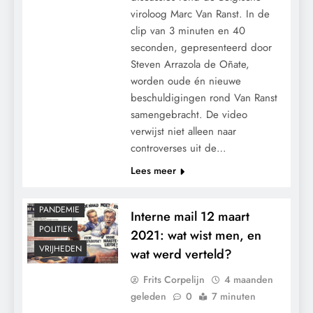
viroloog Marc Van Ranst. In de
clip van 3 minuten en 40
seconden, gepresenteerd door
Steven Arrazola de Oñate,
worden oude én nieuwe
beschuldigingen rond Van Ranst
samengebracht. De video
verwijst niet alleen naar
controverses uit de…
CONTROLE
Lees meer
MACHT
MEDISCH
PANDEMIE
Interne mail 12 maart
POLITIEK
2021: wat wist men, en
VRIJHEDEN
wat werd verteld?
Frits Corpelijn
4 maanden
geleden
0
7 minuten