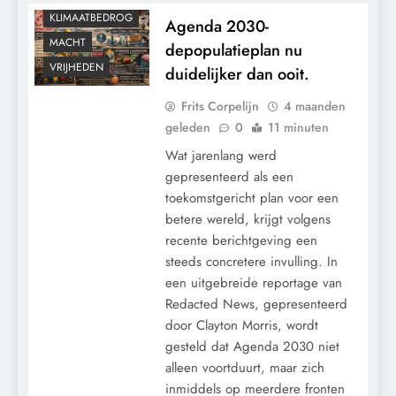
KLIMAATBEDROG
Agenda 2030-
MACHT
depopulatieplan nu
VRIJHEDEN
duidelijker dan ooit.
Frits Corpelijn
4 maanden
geleden
0
11 minuten
Wat jarenlang werd
gepresenteerd als een
toekomstgericht plan voor een
betere wereld, krijgt volgens
recente berichtgeving een
steeds concretere invulling. In
een uitgebreide reportage van
Redacted News, gepresenteerd
door Clayton Morris, wordt
gesteld dat Agenda 2030 niet
CONTROLE
alleen voortduurt, maar zich
GEOPOLITIEK
inmiddels op meerdere fronten