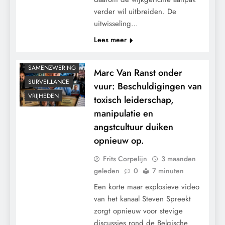
verder wil uitbreiden. De
KALENDER 2030
uitwisseling…
MACHT
Lees meer
MEDISCH
PANDEMIE
SAMENZWERING
Marc Van Ranst onder
SURVEILLANCE
vuur: Beschuldigingen van
VRIJHEDEN
toxisch leiderschap,
manipulatie en
angstcultuur duiken
opnieuw op.
Frits Corpelijn
3 maanden
geleden
0
7 minuten
Een korte maar explosieve video
van het kanaal Steven Spreekt
zorgt opnieuw voor stevige
discussies rond de Belgische