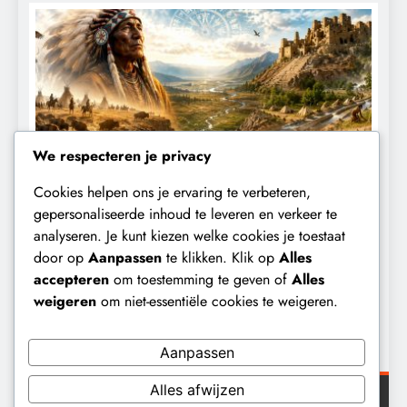
We respecteren je privacy
Cookies helpen ons je ervaring te verbeteren,
KLIMAATBEDROG
MACHT
gepersonaliseerde inhoud te leveren en verkeer te
analyseren. Je kunt kiezen welke cookies je toestaat
De ecologische indiaan: De mythe die
D
door op
Aanpassen
te klikken. Klik op
Alles
archeologen niet terugvonden.
k
accepteren
om toestemming te geven of
Alles
h
8 maanden geleden
weigeren
om niet-essentiële cookies te weigeren.
Aanpassen
Alles afwijzen