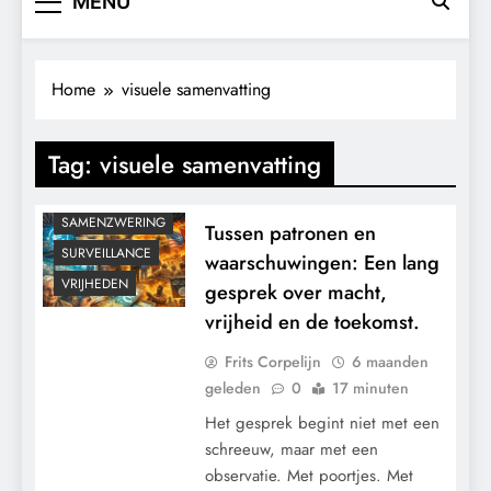
MENU
CENSUUR
CONTROLE
Home
visuele samenvatting
GEOPOLITIEK
GRONDRECHTEN
Tag:
visuele samenvatting
KLIMAATBEDROG
MACHT
SAMENZWERING
Tussen patronen en
SURVEILLANCE
waarschuwingen: Een lang
VRIJHEDEN
gesprek over macht,
vrijheid en de toekomst.
Frits Corpelijn
6 maanden
geleden
0
17 minuten
Het gesprek begint niet met een
schreeuw, maar met een
observatie. Met poortjes. Met