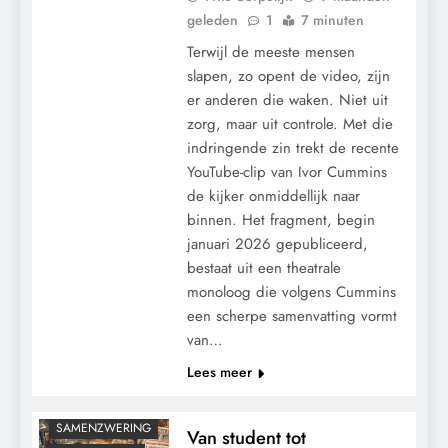
geleden
1
7 minuten
Terwijl de meeste mensen
slapen, zo opent de video, zijn
er anderen die waken. Niet uit
zorg, maar uit controle. Met die
indringende zin trekt de recente
YouTube-clip van Ivor Cummins
de kijker onmiddellijk naar
binnen. Het fragment, begin
januari 2026 gepubliceerd,
CENSUUR
bestaat uit een theatrale
CONTROLE
monoloog die volgens Cummins
een scherpe samenvatting vormt
GEOPOLITIEK
van…
GRONDRECHTEN
Lees meer
POLITIEK
RECHTSPRAAK
SAMENZWERING
Van student tot