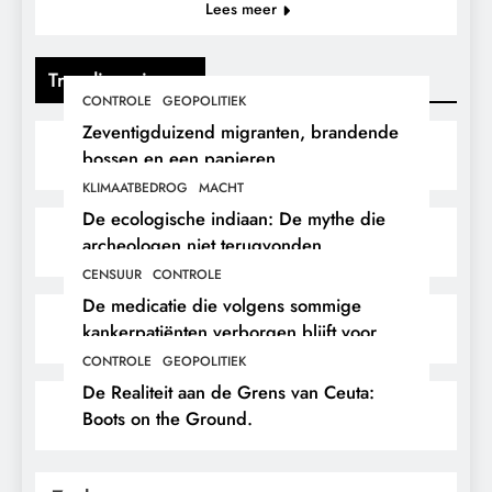
Lees meer
Trending nieuws
CONTROLE
GEOPOLITIEK
Zeventigduizend migranten, brandende
bossen en een papieren
stikstofwerkelijkheid.
KLIMAATBEDROG
MACHT
De ecologische indiaan: De mythe die
archeologen niet terugvonden.
CENSUUR
CONTROLE
De medicatie die volgens sommige
kankerpatiënten verborgen blijft voor
hun eigen arts.
CONTROLE
GEOPOLITIEK
De Realiteit aan de Grens van Ceuta:
Boots on the Ground.