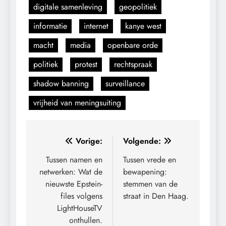
digitale samenleving
geopolitiek
informatie
internet
kanye west
macht
media
openbare orde
politiek
protest
rechtspraak
shadow banning
surveillance
vrijheid van meningsuiting
Bericht
Vorige:
Volgende:
navigatie
Tussen namen en
Tussen vrede en
netwerken: Wat de
bewapening:
nieuwste Epstein-
stemmen van de
files volgens
straat in Den Haag.
LightHouseTV
onthullen.