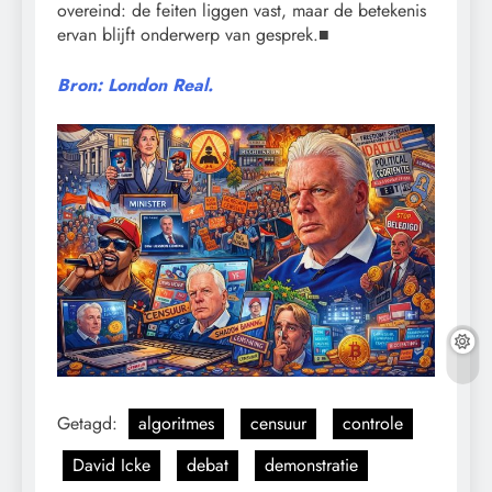
overeind: de feiten liggen vast, maar de betekenis
ervan blijft onderwerp van gesprek.■
Bron: London Real.
Getagd:
algoritmes
censuur
controle
David Icke
debat
demonstratie