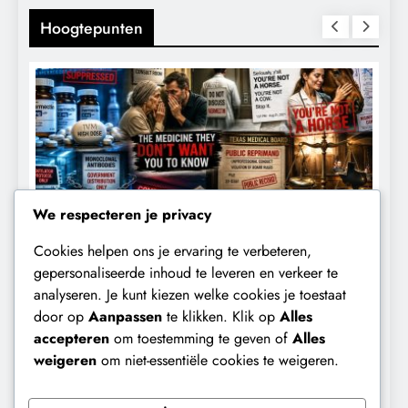
Hoogtepunten
We respecteren je privacy
Cookies helpen ons je ervaring te verbeteren,
CONTROLE
GEOPOLITIEK
gepersonaliseerde inhoud te leveren en verkeer te
analyseren. Je kunt kiezen welke cookies je toestaat
De Realiteit aan de Grens van Ceuta:
B
door op
Aanpassen
te klikken. Klik op
Alles
Boots on the Ground.
‘
accepteren
om toestemming te geven of
Alles
e
1 dag geleden
weigeren
om niet-essentiële cookies te weigeren.