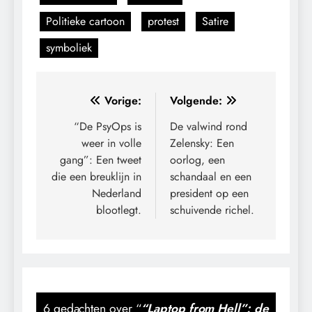
Politieke cartoon
protest
Satire
symboliek
Bericht
Vorige:
Volgende:
navigatie
“De PsyOps is
De valwind rond
weer in volle
Zelensky: Een
gang”: Een tweet
oorlog, een
die een breuklijn in
schandaal en een
Nederland
president op een
blootlegt.
schuivende richel.
6 gedachten over “
“Laptop from Hell”: de