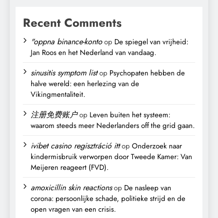
Recent Comments
"oppna binance-konto
op
De spiegel van vrijheid:
Jan Roos en het Nederland van vandaag.
sinusitis symptom list
op
Psychopaten hebben de
halve wereld: een herlezing van de
Vikingmentaliteit.
注册免费账户
op
Leven buiten het systeem:
waarom steeds meer Nederlanders off the grid gaan.
ivibet casino regisztráció itt
op
Onderzoek naar
kindermisbruik verworpen door Tweede Kamer: Van
Meijeren reageert (FVD).
amoxicillin skin reactions
op
De nasleep van
corona: persoonlijke schade, politieke strijd en de
open vragen van een crisis.