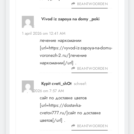
BEANTWOORDEN
Vivod iz zapoya na domy _poki
schreef:
1 april 2026 om 12:41 AM
лечение наркомании
[url=https://vyvod-iz-zapoya-na-domu-
voronezh-2.ru/]лечение
наркомании[/url] .
BEANTWOORDEN
Kypit cveti_shOt
schreef:
8 april 2026 om 7:57 AM
сайт по доставке цветов
[url=https://dostavka-
cvetov777.ru/]сайт по доставке
цветов[/url] .
BEANTWOORDEN