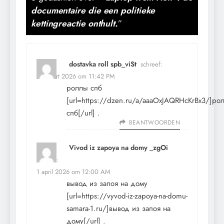
documentaire die een politieke
kettingreactie onthult.
”
dostavka roll spb_viSt
schreef:
13 maart 2026 om 11:42 PM
роллы спб
[url=https://dzen.ru/a/aaaOxJAQRHcKrBx3/]ро
спб[/url] .
BEANTWOORDEN
Vivod iz zapoya na domy _zgOi
schreef:
1 april 2026 om 12:00 AM
вывод из запоя на дому
[url=https://vyvod-iz-zapoya-na-domu-
samara-1.ru/]вывод из запоя на
дому[/url] .