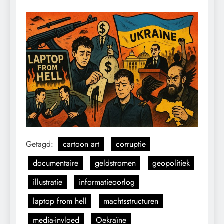
Getagd:
cartoon art
corruptie
documentaire
geldstromen
geopolitiek
illustratie
informatieoorlog
laptop from hell
machtsstructuren
media-invloed
Oekraïne