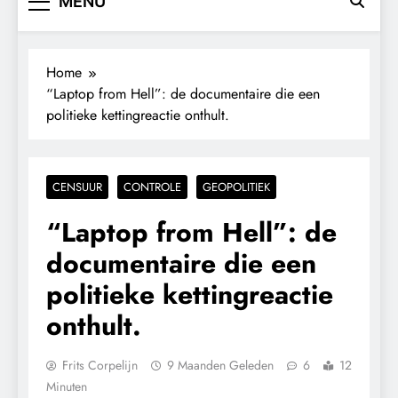
MENU
Home
“Laptop from Hell”: de documentaire die een
politieke kettingreactie onthult.
CENSUUR
CONTROLE
GEOPOLITIEK
“Laptop from Hell”: de
documentaire die een
politieke kettingreactie
onthult.
Frits Corpelijn
9 Maanden Geleden
6
12
Minuten