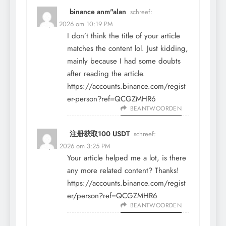
binance anm"alan
schreef:
16 april 2026 om 10:19 PM
I don’t think the title of your article
matches the content lol. Just kidding,
mainly because I had some doubts
after reading the article.
https://accounts.binance.com/regist
er-person?ref=QCGZMHR6
BEANTWOORDEN
注册获取100 USDT
schreef:
29 april 2026 om 3:25 PM
Your article helped me a lot, is there
any more related content? Thanks!
https://accounts.binance.com/regist
er/person?ref=QCGZMHR6
BEANTWOORDEN