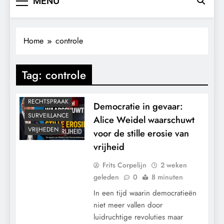
MENU
CENSUUR
CONTROLE
Home
controle
GEOPOLITIEK
GRONDRECHTEN
Tag:
controle
MACHT
POLITIEK
RECHTSPRAAK
Democratie in gevaar:
SURVEILLANCE
Alice Weidel waarschuwt
VRIJHEDEN
voor de stille erosie van
vrijheid
Frits Corpelijn
2 weken
geleden
0
8 minuten
In een tijd waarin democratieën
niet meer vallen door
luidruchtige revoluties maar