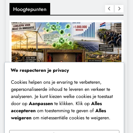
Hoogtepunten
We respecteren je privacy
Cookies helpen ons je ervaring te verbeteren,
KALENDER 2030
KLIMAATBEDROG
gepersonaliseerde inhoud te leveren en verkeer te
analyseren. Je kunt kiezen welke cookies je toestaat
Waarom worden de mensen van wie de
F
door op
Aanpassen
te klikken. Klik op
Alles
toekomst op het spel staat,
t
accepteren
om toestemming te geven of
Alles
buitengesloten?
weigeren
om niet-essentiële cookies te weigeren.
3 maanden geleden