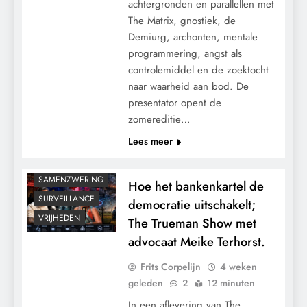
achtergronden en parallellen met
CENSUUR
The Matrix, gnostiek, de
CONTROLE
Demiurg, archonten, mentale
GEOPOLITIEK
programmering, angst als
GRONDRECHTEN
controlemiddel en de zoektocht
KALENDER 2030
naar waarheid aan bod. De
presentator opent de
MACHT
zomereditie…
PANDEMIE
Lees meer
POLITIEK
RECHTSPRAAK
SAMENZWERING
Hoe het bankenkartel de
SURVEILLANCE
democratie uitschakelt;
VRIJHEDEN
The Trueman Show met
advocaat Meike Terhorst.
Frits Corpelijn
4 weken
geleden
2
12 minuten
In een aflevering van The