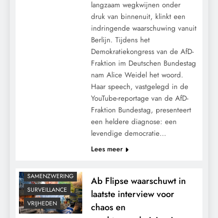
langzaam wegkwijnen onder
druk van binnenuit, klinkt een
indringende waarschuwing vanuit
Berlijn. Tijdens het
Demokratiekongress van de AfD-
CENSUUR
Fraktion im Deutschen Bundestag
CONTROLE
nam Alice Weidel het woord.
GEOPOLITIEK
Haar speech, vastgelegd in de
GRONDRECHTEN
YouTube-reportage van de AfD-
KALENDER 2030
Fraktion Bundestag, presenteert
een heldere diagnose: een
KLIMAATBEDROG
levendige democratie…
MACHT
Lees meer
POLITIEK
RECHTSPRAAK
SAMENZWERING
Ab Flipse waarschuwt in
SURVEILLANCE
laatste interview voor
VRIJHEDEN
chaos en