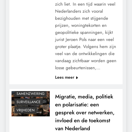
zich liet. In een tijd waarin veel
Nederlanders zich vooral
bezighouden met stijgende
prijzen, woningtekorten en
geopolitieke spanningen, kijkt
CENSUUR
jurist Jeroen Pols naar een veel
CONTROLE
groter plaatje. Volgens hem zijn
GEOPOLITIEK
veel van de ontwikkelingen die
vandaag zichtbaar worden geen
GRONDRECHTEN
losse gebeurtenissen,…
MACHT
Lees meer
POLITIEK
RECHTSPRAAK
SAMENZWERING
Migratie, media, politiek
SURVEILLANCE
en polarisatie: een
VRIJHEDEN
gesprek over netwerken,
invloed en de toekomst
van Nederland