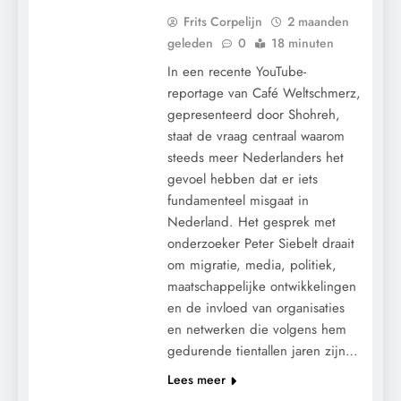
Frits Corpelijn
2 maanden
geleden
0
18 minuten
In een recente YouTube-
reportage van Café Weltschmerz,
gepresenteerd door Shohreh,
staat de vraag centraal waarom
steeds meer Nederlanders het
gevoel hebben dat er iets
fundamenteel misgaat in
Nederland. Het gesprek met
onderzoeker Peter Siebelt draait
CENSUUR
om migratie, media, politiek,
CONTROLE
maatschappelijke ontwikkelingen
GEOPOLITIEK
en de invloed van organisaties
en netwerken die volgens hem
GRONDRECHTEN
gedurende tientallen jaren zijn…
MACHT
Lees meer
POLITIEK