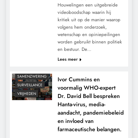
Houwelingen een uitgebreide
GEOPOLITIEK
videoboodschap waarin hij
GRONDRECHTEN
kritiek uit op de manier waarop
KALENDER 2030
volgens hem onderzoek,
MACHT
wetenschap en opiniepeilingen
worden gebruikt binnen politiek
MEDISCH
en bestuur. De…
PANDEMIE
Lees meer
POLITIEK
RECHTSPRAAK
SAMENZWERING
Ivor Cummins en
SURVEILLANCE
voormalig WHO-expert
VRIJHEDEN
Dr. David Bell bespreken
Hanta-virus, media-
aandacht, pandemiebeleid
en invloed van
farmaceutische belangen.