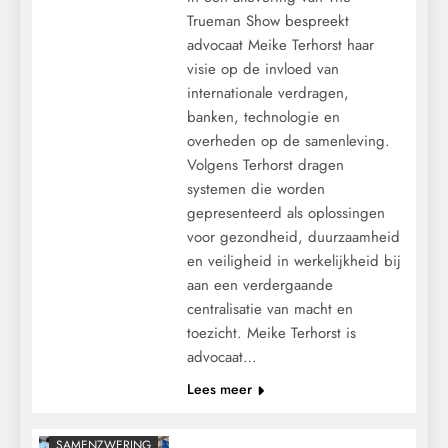
Trueman Show bespreekt
advocaat Meike Terhorst haar
visie op de invloed van
internationale verdragen,
banken, technologie en
overheden op de samenleving.
Volgens Terhorst dragen
systemen die worden
gepresenteerd als oplossingen
voor gezondheid, duurzaamheid
en veiligheid in werkelijkheid bij
CONTROLE
aan een verdergaande
GEOPOLITIEK
centralisatie van macht en
toezicht. Meike Terhorst is
GRONDRECHTEN
advocaat…
KALENDER 2030
Lees meer
MACHT
POLITIEK
SAMENZWERING