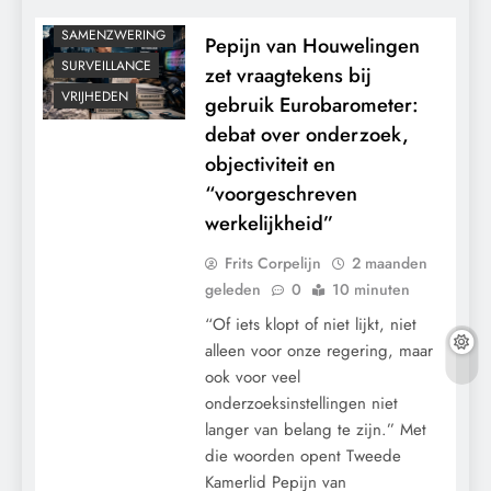
RECHTSPRAAK
SAMENZWERING
Pepijn van Houwelingen
SURVEILLANCE
zet vraagtekens bij
VRIJHEDEN
gebruik Eurobarometer:
debat over onderzoek,
objectiviteit en
“voorgeschreven
werkelijkheid”
Frits Corpelijn
2 maanden
geleden
0
10 minuten
“Of iets klopt of niet lijkt, niet
alleen voor onze regering, maar
ook voor veel
onderzoeksinstellingen niet
langer van belang te zijn.” Met
die woorden opent Tweede
CENSUUR
Kamerlid Pepijn van
CONTROLE