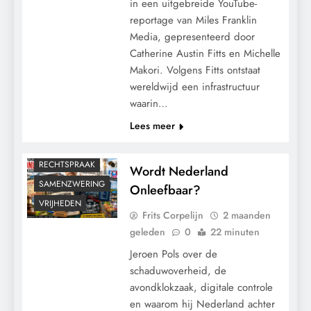
in een uitgebreide YouTube-
reportage van Miles Franklin
CENSUUR
Media, gepresenteerd door
CONTROLE
Catherine Austin Fitts en Michelle
GEOPOLITIEK
Makori. Volgens Fitts ontstaat
wereldwijd een infrastructuur
GRONDRECHTEN
waarin…
KALENDER 2030
Lees meer
MEDISCH
POLITIEK
RECHTSPRAAK
Wordt Nederland
SAMENZWERING
Onleefbaar?
VRIJHEDEN
Frits Corpelijn
2 maanden
geleden
0
22 minuten
Jeroen Pols over de
schaduwoverheid, de
avondklokzaak, digitale controle
en waarom hij Nederland achter