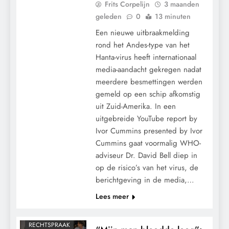
Frits Corpelijn
3 maanden
geleden
0
13 minuten
Een nieuwe uitbraakmelding
rond het Andes-type van het
Hanta-virus heeft internationaal
media-aandacht gekregen nadat
meerdere besmettingen werden
gemeld op een schip afkomstig
uit Zuid-Amerika. In een
uitgebreide YouTube report by
Ivor Cummins presented by Ivor
Cummins gaat voormalig WHO-
CONTROLE
adviseur Dr. David Bell diep in
op de risico’s van het virus, de
GRONDRECHTEN
berichtgeving in de media,…
KALENDER 2030
Lees meer
MACHT
POLITIEK
RECHTSPRAAK