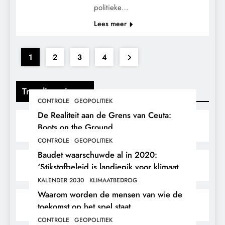
politieke…
Lees meer
1
2
3
4
Trending nieuws
CONTROLE
GEOPOLITIEK
De Realiteit aan de Grens van Ceuta:
Boots on the Ground.
CONTROLE
GEOPOLITIEK
Baudet waarschuwde al in 2020:
‘Stikstofbeleid is landjepik voor klimaat
en immigratie’.
KALENDER 2030
KLIMAATBEDROG
Waarom worden de mensen van wie de
toekomst op het spel staat,
buitengesloten?
CONTROLE
GEOPOLITIEK