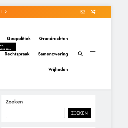
Geopolitiek
Grondrechten
ws,
yses En
ergrondverhalen
Rechtspraak
Samenzwering
 Politieke
uitvorming
tsverhoudingen.
Vrijheden
ementaire
tten En
eving Tot
nvloed Van
y, Belangen
schappelijke
Zoeken
ussies Op
id.
ZOEKEN