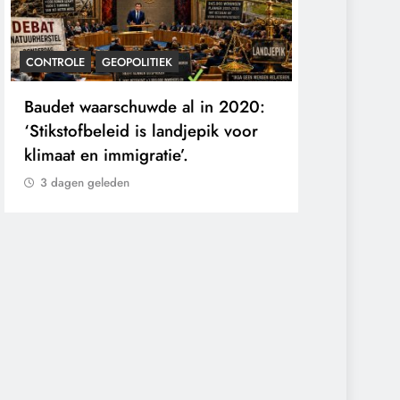
CONTROLE
GEOPOLITIEK
KALENDER 20
Baudet waarschuwde al in 2020:
Waarom wo
‘Stikstofbeleid is landjepik voor
wie de toek
klimaat en immigratie’.
buitengesl
3 dagen geleden
3 dagen gel