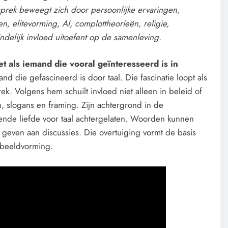
sprek beweegt zich door persoonlijke ervaringen,
, elitevorming, AI, complottheorieën, religie,
delijk invloed uitoefent op de samenleving.
iet als iemand die vooral geïnteresseerd is in
nd die gefascineerd is door taal. Die fascinatie loopt als
k. Volgens hem schuilt invloed niet alleen in beleid of
n, slogans en framing. Zijn achtergrond in de
ende liefde voor taal achtergelaten. Woorden kunnen
 geven aan discussies. Die overtuiging vormt de basis
e beeldvorming.