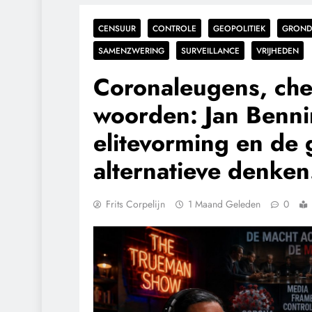
CENSUUR
CONTROLE
GEOPOLITIEK
GROND
SAMENZWERING
SURVEILLANCE
VRIJHEDEN
Coronaleugens, che
woorden: Jan Benni
elitevorming en de 
alternatieve denken
Frits Corpelijn
1 Maand Geleden
0