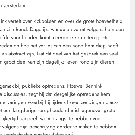
n versterken.
ink vertelt over kickboksen en over de grote hoeveelheid
van zijn hond. Dagelijks wandelen vormt volgens hem een
 liefde voor honden komt meerdere keren terug. Hij
vloeden en hoe het verlies van een hond hem diep heeft
 en abstract zijn, laat dit deel van het gesprek een veel
 groot deel van zijn dagelijks leven rond zijn dieren
ngemak bij publieke optredens. Hoewel Bennink
ne discussies, zegt hij dat dergelijke optredens hem
ervaringen waarbij hij tijdens live-uitzendingen black-
tot een langdurige terughoudendheid tegenover grote
elijkertijd aangeeft weinig angst te hebben voor
kt volgens zijn beschrijving eerder te maken te hebben
e aandacht dan met het debat zelf.