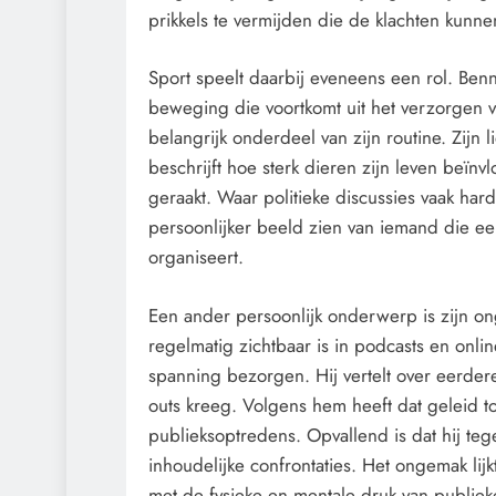
prikkels te vermijden die de klachten kunne
Sport speelt daarbij eveneens een rol. Benn
beweging die voortkomt uit het verzorgen 
belangrijk onderdeel van zijn routine. Zijn
beschrijft hoe sterk dieren zijn leven beïn
geraakt. Waar politieke discussies vaak hard
persoonlijker beeld zien van iemand die een
organiseert.
Een ander persoonlijk onderwerp is zijn o
regelmatig zichtbaar is in podcasts en onli
spanning bezorgen. Hij vertelt over eerdere 
outs kreeg. Volgens hem heeft dat geleid 
publieksoptredens. Opvallend is dat hij teg
inhoudelijke confrontaties. Het ongemak lij
met de fysieke en mentale druk van publiek