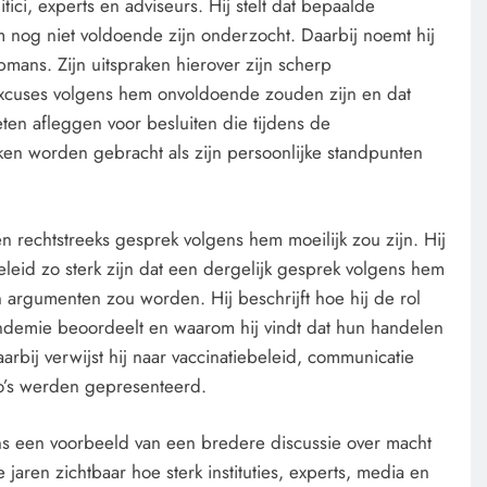
ici, experts en adviseurs. Hij stelt dat bepaalde
 nog niet voldoende zijn onderzocht. Daarbij noemt hij
ns. Zijn uitspraken hierover zijn scherp
CONTROLE
GEOPOLITIEK
 excuses volgens hem onvoldoende zouden zijn en dat
en afleggen voor besluiten die tijdens de
De Realiteit aan de Grens van
en worden gebracht als zijn persoonlijke standpunten
Ceuta: Boots on the Ground.
3 dagen geleden
rechtstreeks gesprek volgens hem moeilijk zou zijn. Hij
beleid zo sterk zijn dat een dergelijk gesprek volgens hem
an argumenten zou worden. Hij beschrijft hoe hij de rol
ndemie beoordeelt en waarom hij vindt dat hun handelen
arbij verwijst hij naar vaccinatiebeleid, communicatie
co’s werden gepresenteerd.
s een voorbeeld van een bredere discussie over macht
jaren zichtbaar hoe sterk instituties, experts, media en