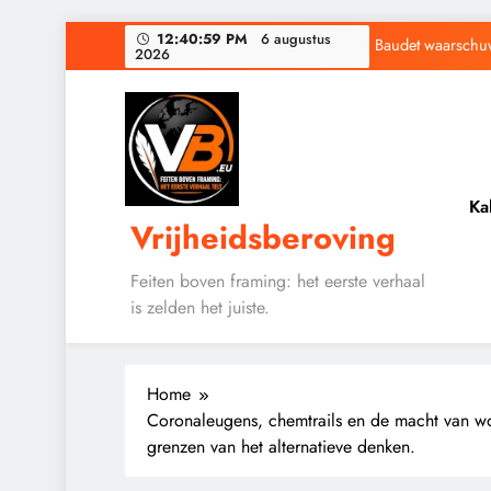
Ga
12:41:00 PM
6 augustus
Baudet waarschuwd
2026
naar
de
Waarom word
inhoud
Ka
Vrijheidsberoving
Baudet waarschuwd
Waarom word
Feiten boven framing: het eerste verhaal
is zelden het juiste.
Home
Coronaleugens, chemtrails en de macht van wo
grenzen van het alternatieve denken.