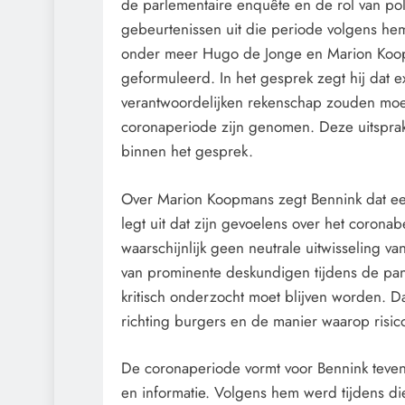
de parlementaire enquête en de rol van polit
gebeurtenissen uit die periode volgens hem
onder meer Hugo de Jonge en Marion Koopma
geformuleerd. In het gesprek zegt hij dat
verantwoordelijken rekenschap zouden moet
coronaperiode zijn genomen. Deze uitsprak
binnen het gesprek.
Over Marion Koopmans zegt Bennink dat een 
legt uit dat zijn gevoelens over het corona
waarschijnlijk geen neutrale uitwisseling v
van prominente deskundigen tijdens de pa
kritisch onderzocht moet blijven worden. Da
richting burgers en de manier waarop risi
De coronaperiode vormt voor Bennink teven
en informatie. Volgens hem werd tijdens die 