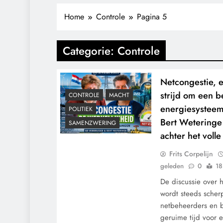
Home
Controle
Pagina 5
Categorie:
Controle
Netcongestie, e
strijd om een b
CONTROLE
MACHT
energiesystee
POLITIEK
Bert Weteringe
SAMENZWERING
achter het voll
Frits Corpelijn
geleden
0
18
De discussie over 
wordt steeds scher
netbeheerders en 
geruime tijd voor 