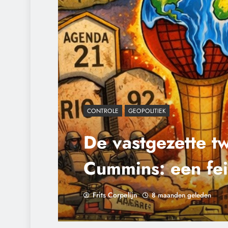
CONTROLE
GEOPOLITIEK
De vastgezette tw
Cummins: een feit
reconstructie van
Frits Corpelijn
8 maanden geleden
geopolitieke lijn.