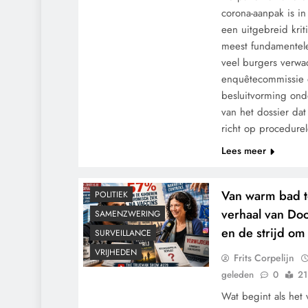
corona-aanpak is in
een uitgebreid kriti
meest fundamentel
veel burgers verwa
enquêtecommissie 
besluitvorming onde
van het dossier da
CENSUUR
CONTROLE
richt op procedure
GEOPOLITIEK
Lees meer
GRONDRECHTEN
MACHT
MEDISCH
Van warm bad t
POLITIEK
verhaal van Doo
SAMENZWERING
en de strijd om
SURVEILLANCE
VRIJHEDEN
Frits Corpelijn
geleden
0
21
Wat begint als het