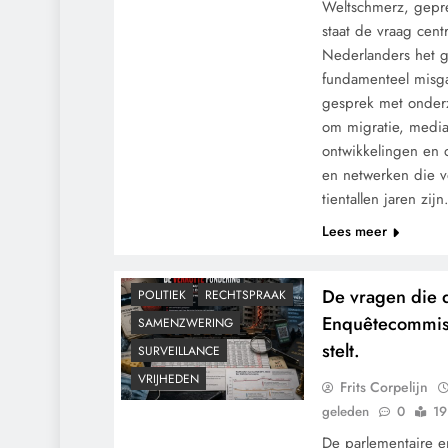
Weltschmerz, gepr
staat de vraag cen
Nederlanders het g
fundamenteel misga
gesprek met onderz
om migratie, media,
ontwikkelingen en 
CENSUUR
CONTROLE
en netwerken die 
GEOPOLITIEK
tientallen jaren zij
GRONDRECHTEN
Lees meer
KALENDER 2030
MACHT
MEDISCH
PANDEMIE
De vragen die 
POLITIEK
RECHTSPRAAK
Enquêtecommissi
SAMENZWERING
stelt.
SURVEILLANCE
VRIJHEDEN
Frits Corpelijn
geleden
0
19
De parlementaire 