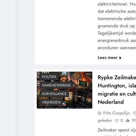
elektriciteitsnet. 
dat elektrische au
toenemende elektri
groeiende druk op d
Tegelijkertijd wor
energieverbruik aan
CENSUUR
CONTROLE
avonduren wannee
GEOPOLITIEK
Lees meer
GRONDRECHTEN
KALENDER 2030
MACHT
Rypke Zeilmake
POLITIEK
Huntington, isl
SAMENZWERING
migratie en cult
SURVEILLANCE
Nederland
VRIJHEDEN
Frits Corpelijn
geleden
0
19
Zeilmaker opent zij