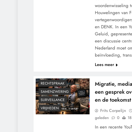
woordenwisseling t
Houwelingen van F
vertegenwoordiger
en DENK. In een Yo
Geluid, gepresente
een discussie cent
Nederland moet om
CENSUUR
CONTROLE
beïnvloeding, tran
GEOPOLITIEK
Lees meer
GRONDRECHTEN
MACHT
POLITIEK
Migratie, media,
RECHTSPRAAK
een gesprek ov
SAMENZWERING
en de toekomst
SURVEILLANCE
VRIJHEDEN
Frits Corpelijn
geleden
0
18
In een recente You