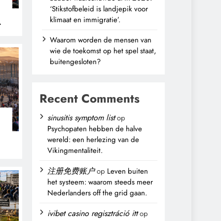
‘Stikstofbeleid is landjepik voor
klimaat en immigratie’.
Waarom worden de mensen van
wie de toekomst op het spel staat,
buitengesloten?
Recent Comments
sinusitis symptom list
op
Psychopaten hebben de halve
wereld: een herlezing van de
Vikingmentaliteit.
注册免费账户
op
Leven buiten
het systeem: waarom steeds meer
Nederlanders off the grid gaan.
ivibet casino regisztráció itt
op