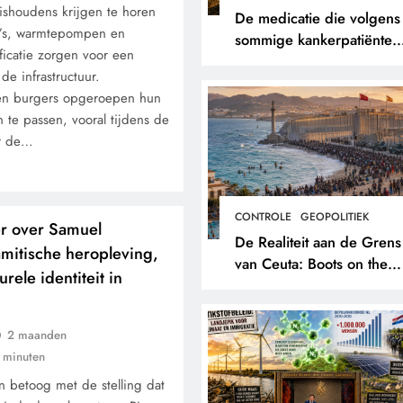
Huishoudens krijgen te horen
De medicatie die volgens
to’s, warmtepompen en
sommige kankerpatiënten
ficatie zorgen voor een
verborgen blijft voor hun
e infrastructuur.
eigen arts.
den burgers opgeroepen hun
 te passen, vooral tijdens de
r de…
CONTROLE
GEOPOLITIEK
r over Samuel
De Realiteit aan de Grens
amitische heropleving,
van Ceuta: Boots on the
urele identiteit in
Ground.
2 maanden
 minuten
n betoog met de stelling dat