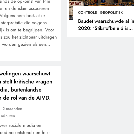
 sinds de opkomst van Pim
n en de islam associëren
CONTROLE
GEOPOLITIEK
 Volgens hem bestaat er
Baudet waarschuwde al i
nterpretatie die volgens
2020: ‘Stikstofbeleid is
ijk is om te begrijpen. Voor
landjepik voor klimaat en
s zou het zichtbaar uitdragen
immigratie’.
iet worden gezien als een…
welingen waarschuwt
 stelt kritische vragen
dia, buitenlandse
n de rol van de AIVD.
2 maanden
 minuten
over sociale media en
loeding ontstond een felle