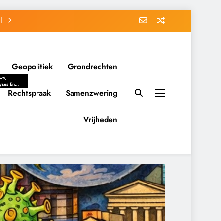
Geopolitiek
Grondrechten
ws,
yses En
ergrondverhalen
Rechtspraak
Samenzwering
 Politieke
uitvorming
tsverhoudingen.
Vrijheden
ementaire
tten En
eving Tot
nvloed Van
y, Belangen
schappelijke
ussies Op
id.