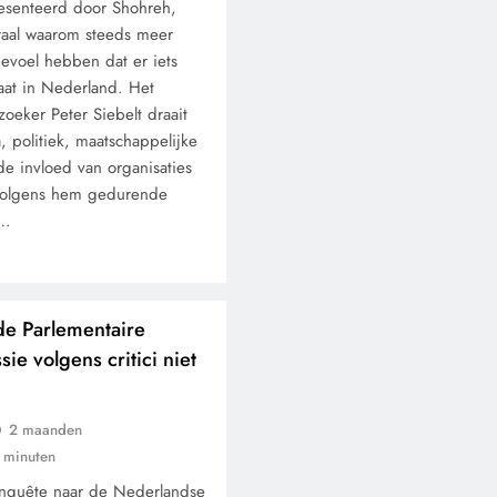
esenteerd door Shohreh,
traal waarom steeds meer
evoel hebben dat er iets
at in Nederland. Het
oeker Peter Siebelt draait
 politiek, maatschappelijke
de invloed van organisaties
volgens hem gedurende
n…
de Parlementaire
e volgens critici niet
2 maanden
 minuten
enquête naar de Nederlandse