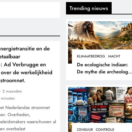
Trending nieuws
nergietransitie en de
etaalbaar
KLIMAATBEDROG
MACHT
m: Ad Verbrugge en
De ecologische indiaan:
De mythe die archeologe
 over de werkelijkheid
niet terugvonden.
e stroomnet.
2 maanden
 minuten
het Nederlandse stroomnet
per. Overheden,
beleidsmakers waarschuwen al
een overbelast
CENSUUR
CONTROLE