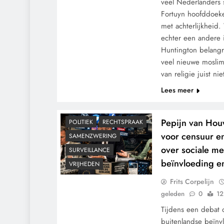
veel Nederlanders
Fortuyn hoofddoeke
met achterlijkheid.
echter een andere i
Huntington belangr
veel nieuwe moslim
CENSUUR
CONTROLE
van religie juist n
GEOPOLITIEK
Lees meer
GRONDRECHTEN
KALENDER 2030
MACHT
Pepijn van Hou
POLITIEK
RECHTSPRAAK
voor censuur en
SAMENZWERING
over sociale me
SURVEILLANCE
beïnvloeding e
VRIJHEDEN
Frits Corpelijn
geleden
0
12
Tijdens een debat 
buitenlandse beïnv