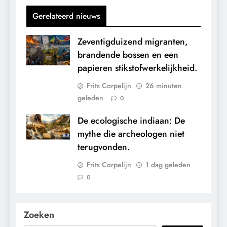
Gerelateerd nieuws
Zeventigduizend migranten,
brandende bossen en een
papieren stikstofwerkelijkheid.
Frits Corpelijn
26 minuten
geleden
0
De ecologische indiaan: De
mythe die archeologen niet
terugvonden.
Frits Corpelijn
1 dag geleden
0
Zoeken