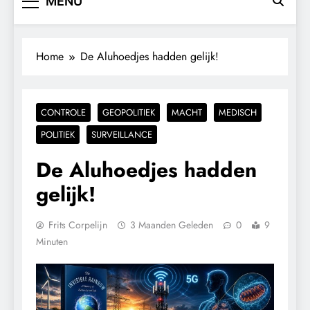
MENU
Home
De Aluhoedjes hadden gelijk!
CONTROLE
GEOPOLITIEK
MACHT
MEDISCH
POLITIEK
SURVEILLANCE
De Aluhoedjes hadden
gelijk!
Frits Corpelijn
3 Maanden Geleden
0
9
Minuten