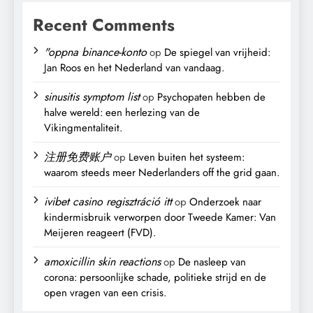
Recent Comments
"oppna binance-konto
op
De spiegel van vrijheid:
Jan Roos en het Nederland van vandaag.
sinusitis symptom list
op
Psychopaten hebben de
halve wereld: een herlezing van de
Vikingmentaliteit.
注册免费账户
op
Leven buiten het systeem:
waarom steeds meer Nederlanders off the grid gaan.
ivibet casino regisztráció itt
op
Onderzoek naar
kindermisbruik verworpen door Tweede Kamer: Van
Meijeren reageert (FVD).
amoxicillin skin reactions
op
De nasleep van
corona: persoonlijke schade, politieke strijd en de
open vragen van een crisis.