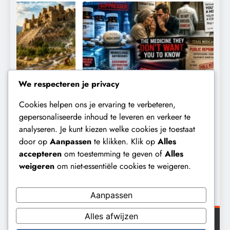
We respecteren je privacy
Cookies helpen ons je ervaring te verbeteren,
CENSUUR
CONTROLE
gepersonaliseerde inhoud te leveren en verkeer te
analyseren. Je kunt kiezen welke cookies je toestaat
De medicatie die volgens sommige
D
door op
Aanpassen
te klikken. Klik op
Alles
kankerpatiënten verborgen blijft voor
B
accepteren
om toestemming te geven of
Alles
hun eigen arts.
weigeren
om niet-essentiële cookies te weigeren.
1 dag geleden
Aanpassen
Alles afwijzen