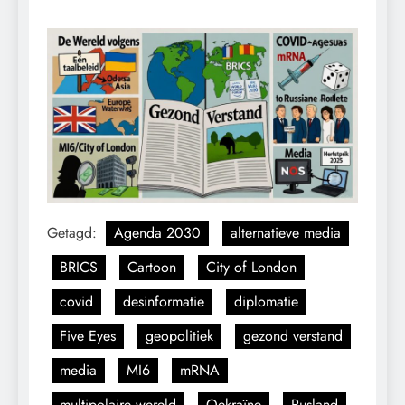
Getagd:
Agenda 2030
alternatieve media
BRICS
Cartoon
City of London
covid
desinformatie
diplomatie
Five Eyes
geopolitiek
gezond verstand
media
MI6
mRNA
multipolaire wereld
Oekraïne
Rusland