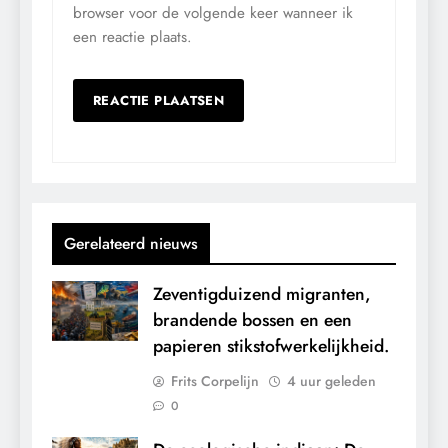
browser voor de volgende keer wanneer ik
een reactie plaats.
Gerelateerd nieuws
Zeventigduizend migranten,
brandende bossen en een
papieren stikstofwerkelijkheid.
Frits Corpelijn
4 uur geleden
0