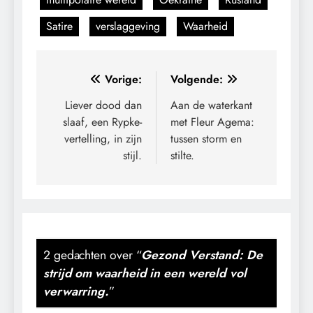
Satire
verslaggeving
Waarheid
Bericht
Vorige:
Volgende:
navigatie
Liever dood dan
Aan de waterkant
slaaf, een Rypke-
met Fleur Agema:
vertelling, in zijn
tussen storm en
stijl.
stilte.
2 gedachten over “
Gezond Verstand: De
strijd om waarheid in een wereld vol
verwarring.
”