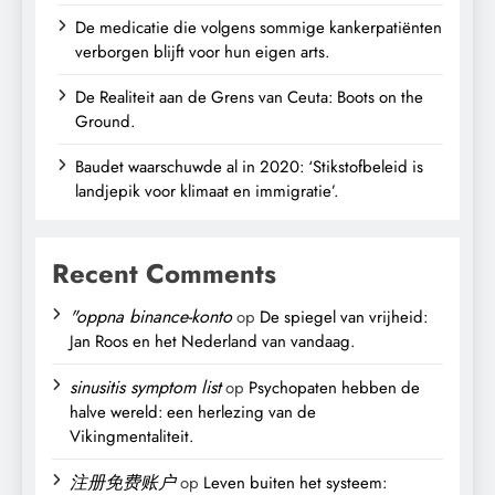
De medicatie die volgens sommige kankerpatiënten
verborgen blijft voor hun eigen arts.
De Realiteit aan de Grens van Ceuta: Boots on the
Ground.
Baudet waarschuwde al in 2020: ‘Stikstofbeleid is
landjepik voor klimaat en immigratie’.
Recent Comments
"oppna binance-konto
op
De spiegel van vrijheid:
Jan Roos en het Nederland van vandaag.
sinusitis symptom list
op
Psychopaten hebben de
halve wereld: een herlezing van de
Vikingmentaliteit.
注册免费账户
op
Leven buiten het systeem: