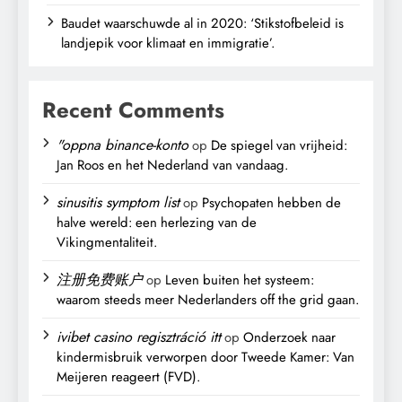
Baudet waarschuwde al in 2020: ‘Stikstofbeleid is
landjepik voor klimaat en immigratie’.
Recent Comments
"oppna binance-konto
op
De spiegel van vrijheid:
Jan Roos en het Nederland van vandaag.
sinusitis symptom list
op
Psychopaten hebben de
halve wereld: een herlezing van de
Vikingmentaliteit.
注册免费账户
op
Leven buiten het systeem:
waarom steeds meer Nederlanders off the grid gaan.
ivibet casino regisztráció itt
op
Onderzoek naar
kindermisbruik verworpen door Tweede Kamer: Van
Meijeren reageert (FVD).