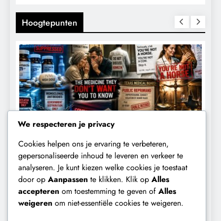
Hoogtepunten
We respecteren je privacy
Cookies helpen ons je ervaring te verbeteren,
CENSUUR
CONTROLE
gepersonaliseerde inhoud te leveren en verkeer te
analyseren. Je kunt kiezen welke cookies je toestaat
De medicatie die volgens sommige
D
door op
Aanpassen
te klikken. Klik op
Alles
kankerpatiënten verborgen blijft voor
B
accepteren
om toestemming te geven of
Alles
hun eigen arts.
weigeren
om niet-essentiële cookies te weigeren.
1 dag geleden