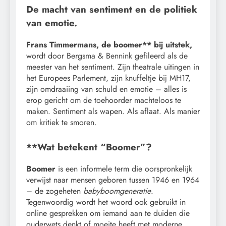
De macht van sentiment en de politiek
van emotie.
Frans Timmermans, de boomer** bij uitstek,
wordt door Bergsma & Bennink gefileerd als de
meester van het sentiment. Zijn theatrale uitingen in
het Europees Parlement, zijn knuffeltje bij MH17,
zijn omdraaiing van schuld en emotie – alles is
erop gericht om de toehoorder machteloos te
maken. Sentiment als wapen. Als aflaat. Als manier
om kritiek te smoren.
**Wat betekent “Boomer”?
Boomer
is een informele term die oorspronkelijk
verwijst naar mensen geboren tussen 1946 en 1964
– de zogeheten
babyboomgeneratie
.
Tegenwoordig wordt het woord ook gebruikt in
online gesprekken om iemand aan te duiden die
ouderwets denkt of moeite heeft met moderne