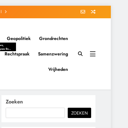
Geopolitiek
Grondrechten
ws,
yses En
ergrondverhalen
Rechtspraak
Samenzwering
 Politieke
uitvorming
tsverhoudingen.
Vrijheden
ementaire
tten En
eving Tot
nvloed Van
y, Belangen
schappelijke
Zoeken
ussies Op
id.
ZOEKEN