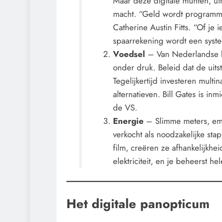
Maar deze digitale munten, u
macht. “Geld wordt programme
Catherine Austin Fitts. “Of je 
spaarrekening wordt een syste
Voedsel
– Van Nederlandse b
onder druk. Beleid dat de uits
Tegelijkertijd investeren multi
alternatieven. Bill Gates is i
de VS.
Energie
– Slimme meters, em
verkocht als noodzakelijke stap
film, creëren ze afhankelijkhe
elektriciteit, en je beheerst he
Het digitale panopticum