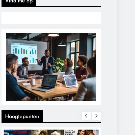
Vind me op
Hoogtepunten