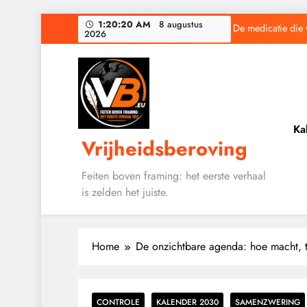
Ga
1:20:21 AM
8 augustus
De medicatie die 
2026
naar
de
inhoud
Baudet waarschuwd
Ka
Vrijheidsberoving
De medicatie die 
Feiten boven framing: het eerste verhaal
is zelden het juiste.
Baudet waarschuwd
Home
De onzichtbare agenda: hoe macht, 
CONTROLE
KALENDER 2030
SAMENZWERING