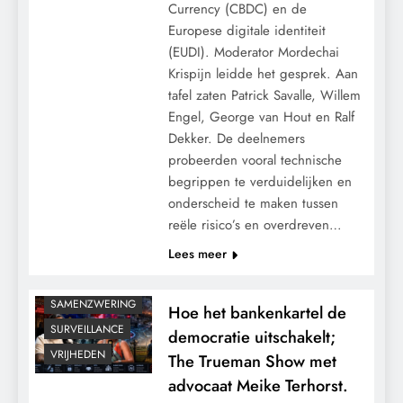
Currency (CBDC) en de
Europese digitale identiteit
(EUDI). Moderator Mordechai
Krispijn leidde het gesprek. Aan
CENSUUR
tafel zaten Patrick Savalle, Willem
CONTROLE
Engel, George van Hout en Ralf
GEOPOLITIEK
Dekker. De deelnemers
GRONDRECHTEN
probeerden vooral technische
KALENDER 2030
begrippen te verduidelijken en
onderscheid te maken tussen
MACHT
reële risico’s en overdreven…
PANDEMIE
Lees meer
POLITIEK
RECHTSPRAAK
SAMENZWERING
Hoe het bankenkartel de
SURVEILLANCE
democratie uitschakelt;
VRIJHEDEN
The Trueman Show met
advocaat Meike Terhorst.