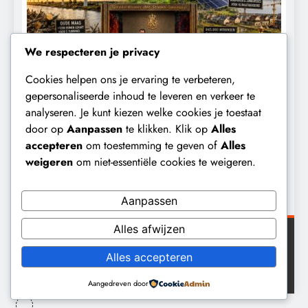
We respecteren je privacy
Cookies helpen ons je ervaring te verbeteren,
KALENDER 2030
KLIMAATBEDROG
gepersonaliseerde inhoud te leveren en verkeer te
analyseren. Je kunt kiezen welke cookies je toestaat
0:
Waarom worden de mensen van wie d
door op
Aanpassen
te klikken. Klik op
Alles
r klimaat
toekomst op het spel staat,
accepteren
om toestemming te geven of
Alles
buitengesloten?
weigeren
om niet-essentiële cookies te weigeren.
7 maanden geleden
Aanpassen
Alles afwijzen
Digital Newspaper - Veelzijdig nieuws WordPress
Alles accepteren
thema 2026. Powered By
.
BlazeThemes
Aangedreven door