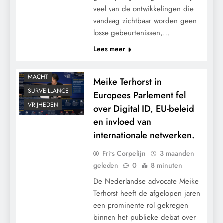
CENSUUR
veel van de ontwikkelingen die
vandaag zichtbaar worden geen
CONTROLE
losse gebeurtenissen,…
GEOPOLITIEK
Lees meer
GRONDRECHTEN
KALENDER 2030
MACHT
Meike Terhorst in
SURVEILLANCE
Europees Parlement fel
VRIJHEDEN
over Digital ID, EU-beleid
en invloed van
internationale netwerken.
Frits Corpelijn
3 maanden
geleden
0
8 minuten
De Nederlandse advocate Meike
Terhorst heeft de afgelopen jaren
een prominente rol gekregen
binnen het publieke debat over