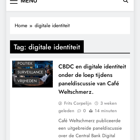
MENU
Home
digitale identiteit
Tag:
digitale identiteit
CONTROLE
MACHT
POLITIEK
CBDC en digitale identiteit
SURVEILLANCE
onder de loep tijdens
VRIJHEDEN
paneldiscussie van Café
Weltschmerz.
Frits Corpelijn
3 weken
geleden
0
14 minuten
Café Weltschmerz publiceerde
een uitgebreide paneldiscussie
over de Central Bank Digital