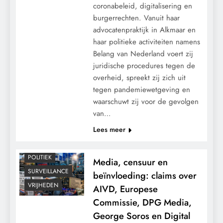
coronabeleid, digitalisering en
burgerrechten. Vanuit haar
advocatenpraktijk in Alkmaar en
haar politieke activiteiten namens
Belang van Nederland voert zij
juridische procedures tegen de
overheid, spreekt zij zich uit
CENSUUR
tegen pandemiewetgeving en
waarschuwt zij voor de gevolgen
CONTROLE
van…
GEOPOLITIEK
Lees meer
KALENDER 2030
MACHT
POLITIEK
Media, censuur en
SURVEILLANCE
beïnvloeding: claims over
VRIJHEDEN
AIVD, Europese
Commissie, DPG Media,
George Soros en Digital