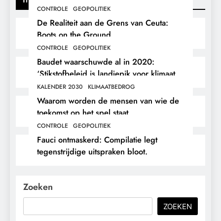
CONTROLE
GEOPOLITIEK
De Realiteit aan de Grens van Ceuta:
Boots on the Ground.
CONTROLE
GEOPOLITIEK
Baudet waarschuwde al in 2020:
‘Stikstofbeleid is landjepik voor klimaat
en immigratie’.
KALENDER 2030
KLIMAATBEDROG
Waarom worden de mensen van wie de
toekomst op het spel staat,
buitengesloten?
CONTROLE
GEOPOLITIEK
Fauci ontmaskerd: Compilatie legt
tegenstrijdige uitspraken bloot.
Zoeken
ZOEKEN