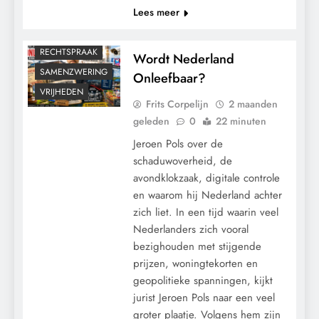
Lees meer
MEDISCH
POLITIEK
RECHTSPRAAK
Wordt Nederland
SAMENZWERING
Onleefbaar?
VRIJHEDEN
Frits Corpelijn
2 maanden
geleden
0
22 minuten
Jeroen Pols over de
schaduwoverheid, de
avondklokzaak, digitale controle
en waarom hij Nederland achter
zich liet. In een tijd waarin veel
Nederlanders zich vooral
bezighouden met stijgende
prijzen, woningtekorten en
geopolitieke spanningen, kijkt
jurist Jeroen Pols naar een veel
groter plaatje. Volgens hem zijn