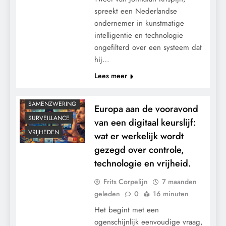
spreekt een Nederlandse
ondernemer in kunstmatige
intelligentie en technologie
ongefilterd over een systeem dat
CONTROLE
hij…
GEOPOLITIEK
Lees meer
GRONDRECHTEN
MACHT
SAMENZWERING
Europa aan de vooravond
SURVEILLANCE
van een digitaal keurslijf:
VRIJHEDEN
wat er werkelijk wordt
gezegd over controle,
technologie en vrijheid.
Frits Corpelijn
7 maanden
geleden
0
16 minuten
Het begint met een
ogenschijnlijk eenvoudige vraag,