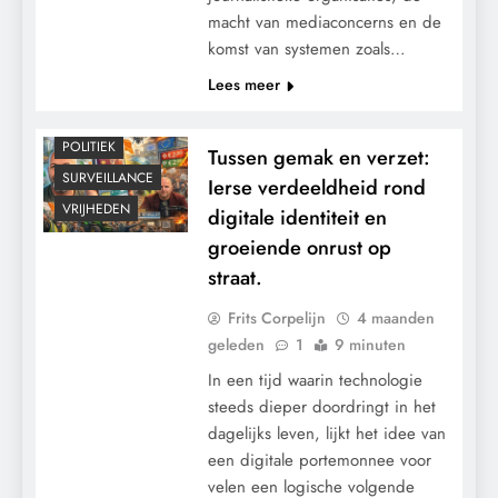
macht van mediaconcerns en de
CONTROLE
komst van systemen zoals…
GEOPOLITIEK
Lees meer
GRONDRECHTEN
MACHT
POLITIEK
Tussen gemak en verzet:
SURVEILLANCE
Ierse verdeeldheid rond
VRIJHEDEN
digitale identiteit en
groeiende onrust op
straat.
Frits Corpelijn
4 maanden
geleden
1
9 minuten
In een tijd waarin technologie
steeds dieper doordringt in het
dagelijks leven, lijkt het idee van
een digitale portemonnee voor
velen een logische volgende