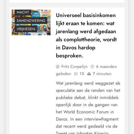
KLIMAATBEDROG
MACHT
Universeel basisinkomen
SAMENZWERING
lijkt eraan te komen: wat
VRIJHEDEN
jarenlang werd afgedaan
als complottheorie, wordt
in Davos hardop
besproken.
Frits Corpelijn
6 maanden
geleden
10
7 minuten
Wat jarenlang werd weggezet als
speculatie aan de randen van het
publieke debat, klinkt inmiddels
openlijk door in de gangen van
het World Economic Forum in
Davos. In een interviewfragment
dat recent werd gedeeld via de
Tweet van Johnatan Krispijn,