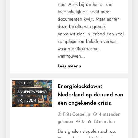
stap. Alles bij de hand, snel
toegankelijk en nooit meer
documenten kwijt. Maar achter
deze belofte van gemak
ontvouwt zich in Ierland een veel
complexer en beladen verhaal,
waarin enthousiasme,
CENSUUR
wantrouwen…
CONTROLE
Lees meer
GEOPOLITIEK
KALENDER 2030
POLITIEK
Energielockdown:
SAMENZWERING
Nederland op de rand van
VRIJHEDEN
een ongekende crisis.
Frits Corpelijn
4 maanden
geleden
0
13 minuten
De signalen stapelen zich op.