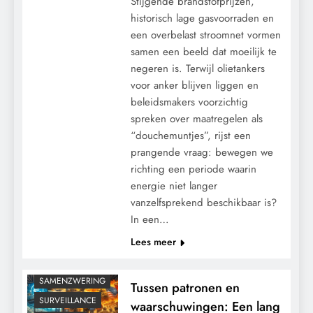
Stijgende brandstofprijzen,
historisch lage gasvoorraden en
een overbelast stroomnet vormen
samen een beeld dat moeilijk te
negeren is. Terwijl olietankers
voor anker blijven liggen en
beleidsmakers voorzichtig
spreken over maatregelen als
“douchemuntjes”, rijst een
prangende vraag: bewegen we
CENSUUR
richting een periode waarin
CONTROLE
energie niet langer
vanzelfsprekend beschikbaar is?
GEOPOLITIEK
In een…
GRONDRECHTEN
Lees meer
KLIMAATBEDROG
MACHT
SAMENZWERING
Tussen patronen en
SURVEILLANCE
waarschuwingen: Een lang