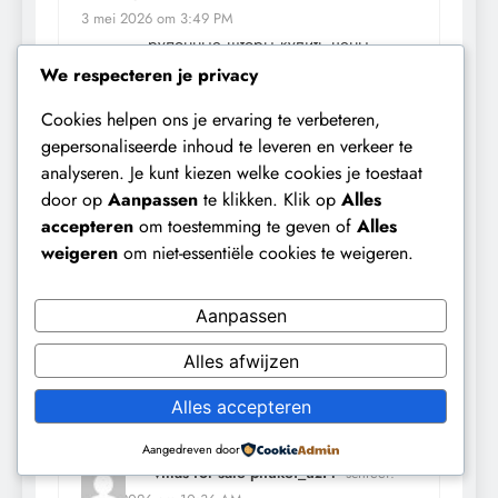
3 mei 2026 om 3:49 PM
рулонные шторы купить цены
[url=https://avtomaticheskie-rulonnye-
We respecteren je privacy
shtory5.ru]https://avtomaticheskie-
Cookies helpen ons je ervaring te verbeteren,
rulonnye-shtory5.ru[/url]
gepersonaliseerde inhoud te leveren en verkeer te
BEANTWOORDEN
analyseren. Je kunt kiezen welke cookies je toestaat
door op
Aanpassen
te klikken. Klik op
Alles
Vivod iz zapoya v stacionare_hikl
accepteren
om toestemming te geven of
Alles
schreef:
weigeren
om niet-essentiële cookies te weigeren.
6 mei 2026 om 12:00 AM
вывод из запоя в стационаре
[url=https://vyvod-iz-zapoya-v-
Aanpassen
staczionare-nizhnij-novgorod-
Alles afwijzen
16.ru]вывод из запоя в
стационаре[/url]
Alles accepteren
BEANTWOORDEN
Aangedreven door
villas for sale phuket_uzPr
schreef: