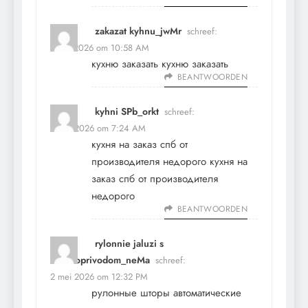
zakazat kyhnu_jwMr
schreef:
1 mei 2026 om 10:58 AM
кухню заказать
кухню заказать
BEANTWOORDEN
kyhni SPb_orkt
schreef:
2 mei 2026 om 7:24 AM
кухня на заказ спб от
производителя недорого
кухня на
заказ спб от производителя
недорого
BEANTWOORDEN
rylonnie jaluzi s
elektroprivodom_neMa
schreef:
2 mei 2026 om 12:32 PM
рулонные шторы автоматические