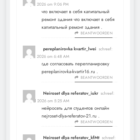
22 april 2026 om 9:06 PM
что включает в себя капитальный
ремонт здания
что включает в себя
капитальный ремонт здания
.
BEANTWOORDEN
pereplanirovka kvartir_lwei
schreef:
23 april 2026 om 6:48 AM
где согласовать перепланировку
pereplanirovka-kvartir16.ru
.
BEANTWOORDEN
Neiroset dlya referatov_iukr
schreef:
24 april 2026 om 5:25 AM
нейросеть для студентов онлайн
nejroset-dlya-referatov-21.ru
.
BEANTWOORDEN
Neiroset dlya referatov_kfMt
schreef: