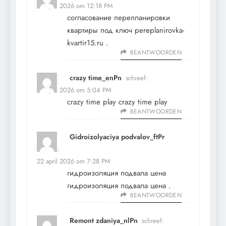
22 april 2026 om 12:18 PM
согласование перепланировки
квартиры под ключ
pereplanirovka-
kvartir15.ru
.
BEANTWOORDEN
crazy time_enPn
schreef:
22 april 2026 om 5:04 PM
crazy time play
crazy time play
BEANTWOORDEN
Gidroizolyaciya podvalov_ftPr
schreef:
22 april 2026 om 7:28 PM
гидроизоляция подвала цена
гидроизоляция подвала цена
.
BEANTWOORDEN
Remont zdaniya_nlPn
schreef: