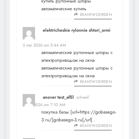
купить
рулонные шторы
автоматические купить
BEANTWOORDEN
elektricheskie rylonnie shtori_ormi
schreef:
3 mei 2026 om 5:44 AM
автоматические рулонные шторы с
электроприводом на окна
автоматические рулонные шторы с
электроприводом на окна
BEANTWOORDEN
anover test_afEl
schreef:
3 mei 2026 om 7:10 AM
покупка базы [url=https://gobasego-
3.ru/]gobasego-3.ru[/url] .
BEANTWOORDEN