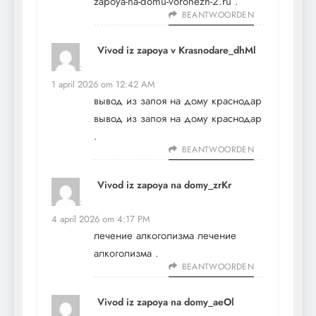
zapoya-na-domu-voronezh-2.ru
.
BEANTWOORDEN
Vivod iz zapoya v Krasnodare_dhMl
schreef:
1 april 2026 om 12:42 AM
вывод из запоя на дому краснодар
вывод из запоя на дому краснодар
.
BEANTWOORDEN
Vivod iz zapoya na domy_zrKr
schreef:
4 april 2026 om 4:17 PM
лечение алкоголизма
лечение
алкоголизма
.
BEANTWOORDEN
Vivod iz zapoya na domy_aeOl