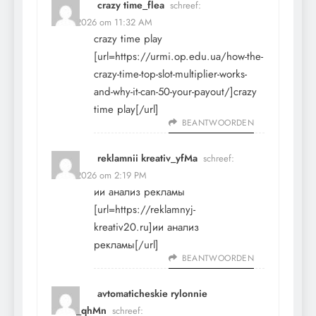
crazy time_flea
schreef:
3 mei 2026 om 11:32 AM
crazy time play
[url=https://urmi.op.edu.ua/how-the-
crazy-time-top-slot-multiplier-works-
and-why-it-can-50-your-payout/]crazy
time play[/url]
BEANTWOORDEN
reklamnii kreativ_yfMa
schreef:
3 mei 2026 om 2:19 PM
ии анализ рекламы
[url=https://reklamnyj-
kreativ20.ru]ии анализ
рекламы[/url]
BEANTWOORDEN
avtomaticheskie rylonnie
shtori_qhMn
schreef: