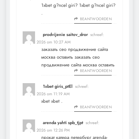
1xbet g?ncel giri?
1xbet g?ncel giri?
.
BEANTWOORDEN
prodvijenie saitov_dror
schreef:
27 april 2026 om 10:27 AM
заказать сео продвижение сайта
москва оставить
заказать сео
продвижение сайта москва оставить
BEANTWOORDEN
1xbet giris_ptEl
schreef:
27 april 2026 om 11:19 AM
xbet
xbet
.
BEANTWOORDEN
arenda yahti spb_tjpt
schreef:
28 april 2026 om 12:26 PM
прокат катера петербург
arenda-