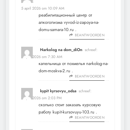
schreef:
5 april 2026 om 10:09 AM
реабилитационный центр от
алкоголизма
vyvod-iz-zapoya-na-
domu-samara-10.ru
.
BEANTWOORDEN
Narkolog na dom_diOn
schreef:
6 april 2026 om 7:30 AM
капельница от похмелья
narkolog-na-
dom-moskva-2.ru
.
BEANTWOORDEN
kypit kyrsovyu_odsa
schreef:
7 april 2026 om 2:03 PM
сколько стоит заказать курсовую
работу
kupit-kursovuyu-103.ru
.
BEANTWOORDEN