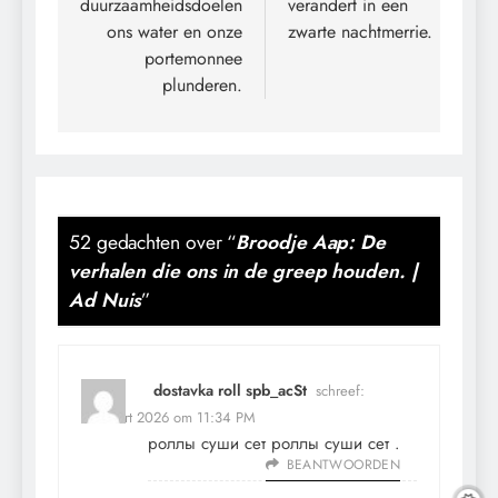
duurzaamheidsdoelen
verandert in een
ons water en onze
zwarte nachtmerrie.
portemonnee
plunderen.
52 gedachten over “
Broodje Aap: De
verhalen die ons in de greep houden. |
Ad Nuis
”
dostavka roll spb_acSt
schreef:
13 maart 2026 om 11:34 PM
роллы суши сет
роллы суши сет
.
BEANTWOORDEN