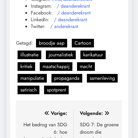
Instagram:
/ deanderekrant
Facebook:
/ deanderekrant
LinkedIn:
/ deanderekrant
Twitter:
/ anderekrant
Getagd:
broodje aap
Cartoon
illustratie
journalistiek
karikatuur
kritiek
maatschappij
macht
manipulatie
propaganda
samenleving
satirisch
spotprent
Bericht
Vorige:
Volgende:
navigatie
Het bedrog van SDG
SDG 7: De groene
6: hoe
droom die