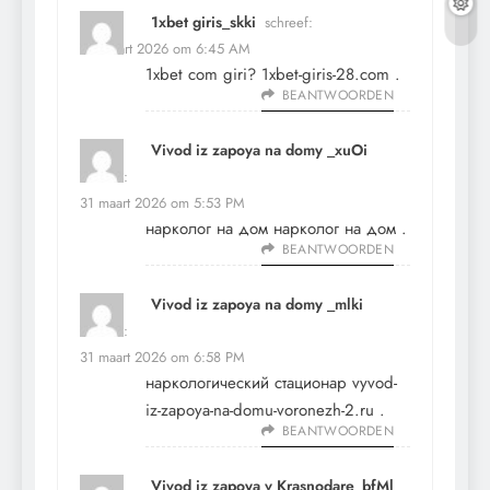
1xbet giris_skki
schreef:
20 maart 2026 om 6:45 AM
1xbet com giri?
1xbet-giris-28.com
.
BEANTWOORDEN
Vivod iz zapoya na domy _xuOi
schreef:
31 maart 2026 om 5:53 PM
нарколог на дом
нарколог на дом
.
BEANTWOORDEN
Vivod iz zapoya na domy _mlki
schreef:
31 maart 2026 om 6:58 PM
наркологический стационар
vyvod-
iz-zapoya-na-domu-voronezh-2.ru
.
BEANTWOORDEN
Vivod iz zapoya v Krasnodare_bfMl