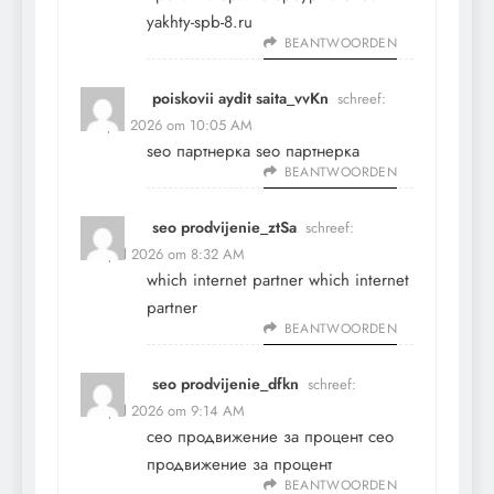
yakhty-spb-8.ru
BEANTWOORDEN
poiskovii aydit saita_vvKn
schreef:
29 april 2026 om 10:05 AM
seo партнерка
seo партнерка
BEANTWOORDEN
seo prodvijenie_ztSa
schreef:
30 april 2026 om 8:32 AM
which internet partner
which internet
partner
BEANTWOORDEN
seo prodvijenie_dfkn
schreef:
30 april 2026 om 9:14 AM
сео продвижение за процент
сео
продвижение за процент
BEANTWOORDEN