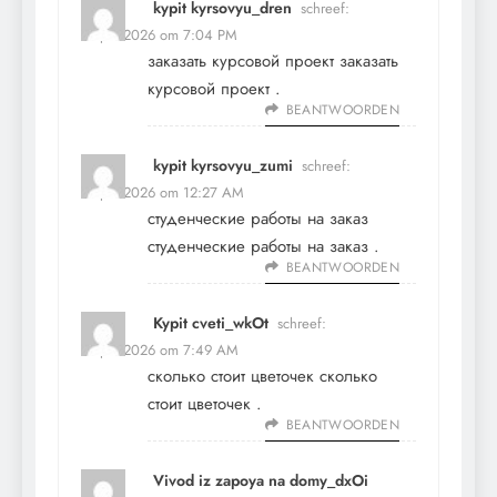
kypit kyrsovyu_dren
schreef:
7 april 2026 om 7:04 PM
заказать курсовой проект
заказать
курсовой проект
.
BEANTWOORDEN
kypit kyrsovyu_zumi
schreef:
8 april 2026 om 12:27 AM
студенческие работы на заказ
студенческие работы на заказ
.
BEANTWOORDEN
Kypit cveti_wkOt
schreef:
8 april 2026 om 7:49 AM
сколько стоит цветочек
сколько
стоит цветочек
.
BEANTWOORDEN
Vivod iz zapoya na domy_dxOi