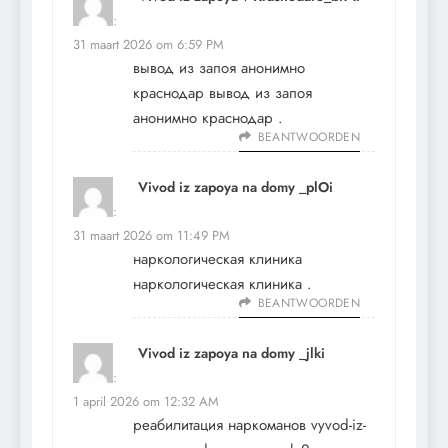
schreef:
31 maart 2026 om 6:59 PM
вывод из запоя анонимно
краснодар
вывод из запоя
анонимно краснодар
.
BEANTWOORDEN
Vivod iz zapoya na domy _plOi
schreef:
31 maart 2026 om 11:49 PM
наркологическая клиника
наркологическая клиника
.
BEANTWOORDEN
Vivod iz zapoya na domy _jlki
schreef:
1 april 2026 om 12:32 AM
реабилитация наркоманов
vyvod-iz-