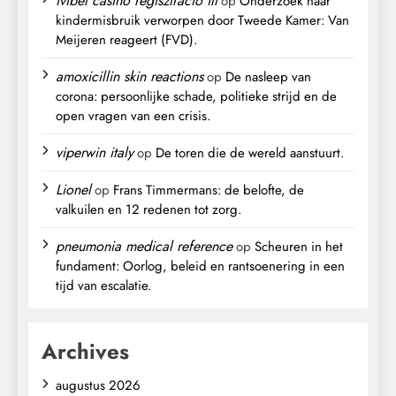
ivibet casino regisztráció itt
op
Onderzoek naar
kindermisbruik verworpen door Tweede Kamer: Van
Meijeren reageert (FVD).
amoxicillin skin reactions
op
De nasleep van
corona: persoonlijke schade, politieke strijd en de
open vragen van een crisis.
viperwin italy
op
De toren die de wereld aanstuurt.
Lionel
op
Frans Timmermans: de belofte, de
valkuilen en 12 redenen tot zorg.
pneumonia medical reference
op
Scheuren in het
fundament: Oorlog, beleid en rantsoenering in een
tijd van escalatie.
Archives
augustus 2026