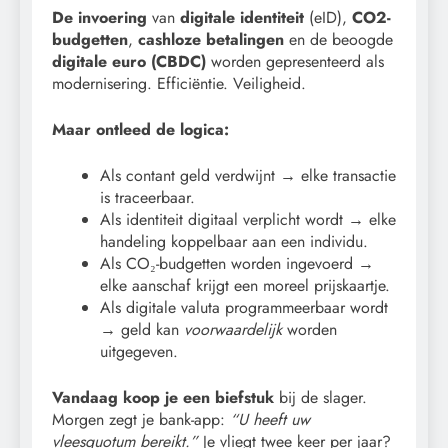
De invoering
van
digitale identiteit
(eID),
CO2-
budgetten
,
cashloze betalingen
en de beoogde
digitale euro (CBDC)
worden gepresenteerd als
modernisering. Efficiëntie. Veiligheid.
Maar ontleed de logica:
Als contant geld verdwijnt → elke transactie
is traceerbaar.
Als identiteit digitaal verplicht wordt → elke
handeling koppelbaar aan een individu.
Als CO₂-budgetten worden ingevoerd →
elke aanschaf krijgt een moreel prijskaartje.
Als digitale valuta programmeerbaar wordt
→ geld kan
voorwaardelijk
worden
uitgegeven.
Vandaag koop je een biefstuk
bij de slager.
Morgen zegt je bank-app:
“U heeft uw
vleesquotum bereikt.”
Je vliegt twee keer per jaar?