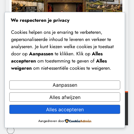
We respecteren je privacy
Cookies helpen ons je ervaring te verbeteren,
KALENDER 2030
KLIMAATBEDROG
gepersonaliseerde inhoud te leveren en verkeer te
analyseren. Je kunt kiezen welke cookies je toestaat
Waarom worden de mensen van wie de
F
door op
Aanpassen
te klikken. Klik op
Alles
toekomst op het spel staat,
t
accepteren
om toestemming te geven of
Alles
buitengesloten?
weigeren
om niet-essentiële cookies te weigeren.
3 dagen geleden
Aanpassen
Alles afwijzen
Digital Newspaper - Veelzijdig nieuws WordPress
Alles accepteren
thema 2026. Powered By
.
BlazeThemes
Aangedreven door