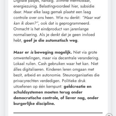
Digitale pasjes, handig. Slimme thermostaat,
energiezuinig. Belastingvoordeel hier, subsidie
daar. Maar elke laag gemak plaatst een laag
controle over ons heen. Wie nu denkt:
“Maar wat
kan ík doen?”
, ook dat is geprogrammeerd.
Onmacht is het eindproduct van jarenlange
normalisering. Als je denkt dat je geen invloed
hebt,
geef je die automatisch weg
.
Maar er
is
beweging mogelijk.
Niet via grote
omwentelingen, maar via decentrale verandering.
Lokaal ruilen. Cash gebruiken waar het kan. Niet
álles digitaliseren. Kinderen leren omgaan met
bezit, arbeid en autonomie. Steunorganisaties die
privacyrechten verdedigen. Politieke druk
uitoefenen op één kernpunt:
geldcreatie en
schuldsystemen moeten terug onder
democratische controle, of liever nog, onder
burgerlijke discipline.