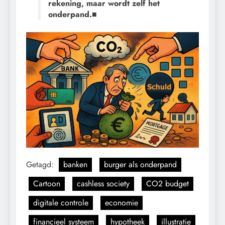
rekening, maar wordt zelf het
onderpand.
■
Getagd:
banken
burger als onderpand
Cartoon
cashless society
CO2 budget
digitale controle
economie
financieel systeem
hypotheek
illustratie