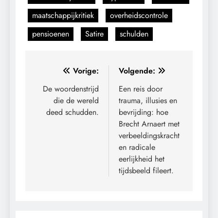
maatschappijkritiek
overheidscontrole
pensioenen
Satire
schulden
Bericht
Vorige:
Volgende:
navigatie
De woordenstrijd
Een reis door
die de wereld
trauma, illusies en
deed schudden.
bevrijding: hoe
Brecht Arnaert met
verbeeldingskracht
en radicale
eerlijkheid het
tijdsbeeld fileert.