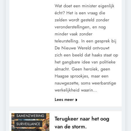
Wat doet een minister eigenlijk
écht? Het is een vraag die
zelden wordt gesteld zonder
veronderstellingen, en nog
minder vaak zonder
teleurstelling. In een gesprek bij
De Nieuwe Wereld ontvouwt
zich een beeld dat haaks staat op
CONTROLE
het gangbare idee van politieke
GEOPOLITIEK
almacht. Geen heroïek, geen
GRONDRECHTEN
Haagse sprookjes, maar een
nauwgezette, soms weerbarstige
KALENDER 2030
werkelijkheid waarin…
KLIMAATBEDROG
Lees meer
MACHT
PANDEMIE
SAMENZWERING
Terugkeer naar het oog
SURVEILLANCE
van de storm.