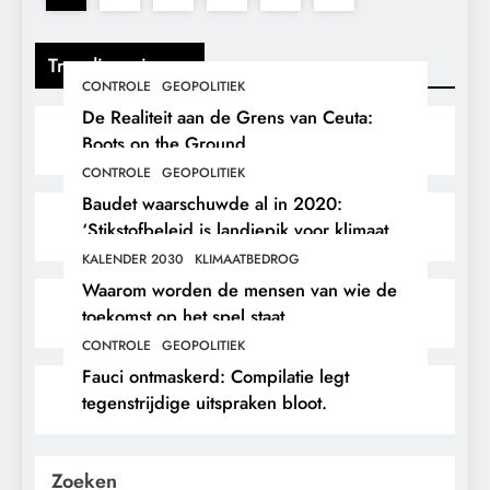
Trending nieuws
CONTROLE
GEOPOLITIEK
De Realiteit aan de Grens van Ceuta:
Boots on the Ground.
CONTROLE
GEOPOLITIEK
Baudet waarschuwde al in 2020:
‘Stikstofbeleid is landjepik voor klimaat
en immigratie’.
KALENDER 2030
KLIMAATBEDROG
Waarom worden de mensen van wie de
toekomst op het spel staat,
buitengesloten?
CONTROLE
GEOPOLITIEK
Fauci ontmaskerd: Compilatie legt
tegenstrijdige uitspraken bloot.
Zoeken