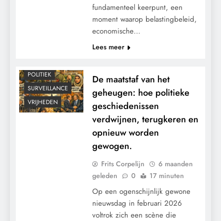
fundamenteel keerpunt, een
moment waarop belastingbeleid,
economische…
CENSUUR
Lees meer
CONTROLE
MACHT
POLITIEK
De maatstaf van het
SURVEILLANCE
geheugen: hoe politieke
VRIJHEDEN
geschiedenissen
verdwijnen, terugkeren en
opnieuw worden
gewogen.
Frits Corpelijn
6 maanden
geleden
0
17 minuten
Op een ogenschijnlijk gewone
nieuwsdag in februari 2026
voltrok zich een scène die