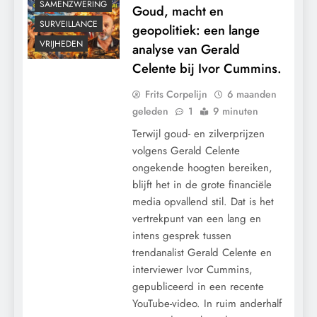
SAMENZWERING
Goud, macht en
SURVEILLANCE
geopolitiek: een lange
VRIJHEDEN
analyse van Gerald
Celente bij Ivor Cummins.
Frits Corpelijn
6 maanden
geleden
1
9 minuten
Terwijl goud- en zilverprijzen
volgens Gerald Celente
ongekende hoogten bereiken,
blijft het in de grote financiële
media opvallend stil. Dat is het
vertrekpunt van een lang en
intens gesprek tussen
trendanalist Gerald Celente en
interviewer Ivor Cummins,
gepubliceerd in een recente
CENSUUR
YouTube-video. In ruim anderhalf