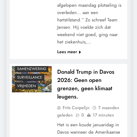
CENSUUR
afgelopen maandag plotseling is
CONTROLE
overleden… aan een
GEOPOLITIEK
hartstilstand.” Zo schreef Team
GRONDRECHTEN
Jensen. Hij voelde zich dat
weekend niet goed, ging naar
KALENDER 2030
het ziekenhuis,…
KLIMAATBEDROG
Lees meer
MACHT
RECHTSPRAAK
SAMENZWERING
Donald Trump in Davos
SURVEILLANCE
2026: Geen open
VRIJHEDEN
grenzen, geen klimaat
leugens.
Frits Corpelijn
7 maanden
geleden
0
17 minuten
Het is een koude januaridag in
Davos wanneer de Amerikaanse