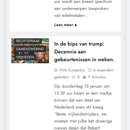
CONTROLE
uur wordt een breed spectrum
aan onderwerpen besproken:
GEOPOLITIEK
van edelmetalen…
GRONDRECHTEN
Lees meer
MACHT
POLITIEK
RECHTSPRAAK
In de bips van trump:
SAMENZWERING
Decennia aan
VRIJHEDEN
gebeurtenissen in weken.
Frits Corpelijn
6 maanden
geleden
0
7 minuten
Op donderdag 15 januari om
13:39 uur kwam er een mailtje
binnen dat een deel van
Nederland even stil kreeg.
“Beste vrijheidsstrijders, we
moeten met jullie het droevige
nieuws delen dat Robert