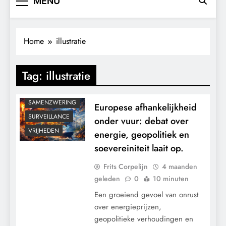
MENU
CONTROLE
GEOPOLITIEK
GRONDRECHTEN
Home
illustratie
KALENDER 2030
KLIMAATBEDROG
Tag:
illustratie
MACHT
POLITIEK
SAMENZWERING
Europese afhankelijkheid
SURVEILLANCE
onder vuur: debat over
VRIJHEDEN
energie, geopolitiek en
soevereiniteit laait op.
Frits Corpelijn
4 maanden
geleden
0
10 minuten
Een groeiend gevoel van onrust
over energieprijzen,
geopolitieke verhoudingen en