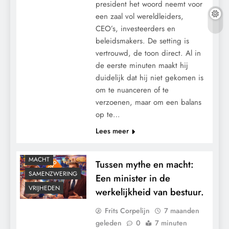
president het woord neemt voor
een zaal vol wereldleiders,
CEO’s, investeerders en
beleidsmakers. De setting is
vertrouwd, de toon direct. Al in
de eerste minuten maakt hij
duidelijk dat hij niet gekomen is
om te nuanceren of te
verzoenen, maar om een balans
CENSUUR
op te…
GRONDRECHTEN
Lees meer
KALENDER 2030
KLIMAATBEDROG
MACHT
Tussen mythe en macht:
SAMENZWERING
Een minister in de
VRIJHEDEN
werkelijkheid van bestuur.
Frits Corpelijn
7 maanden
geleden
0
7 minuten