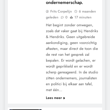
ondernemerschap.
Frits Corpelijn
6 maanden
geleden
0
17 minuten
Het begint zonder omwegen,
zoals dat vaker gaat bij Hendriks
& Hendriks. Geen uitgebreide
aankondiging, geen voorzichtig
aftasten, maar direct de toon die
de rest van het gesprek zal
CENSUUR
bepalen. Er wordt gelachen, er
CONTROLE
wordt geprikkeld en er wordt
GEOPOLITIEK
scherp gereageerd. In de studio
GRONDRECHTEN
zitten ondernemers, journalisten
en politici bij elkaar aan tafel,
KALENDER 2030
met één…
KLIMAATBEDROG
Lees meer
MACHT
POLITIEK