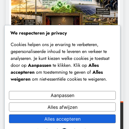
We respecteren je privacy
Cookies helpen ons je ervaring te verbeteren,
KALENDER 2030
KLIMAATBEDROG
gepersonaliseerde inhoud te leveren en verkeer te
analyseren. Je kunt kiezen welke cookies je toestaat
Waarom worden de mensen van wie de
door op
Aanpassen
te klikken. Klik op
Alles
t
toekomst op het spel staat,
accepteren
om toestemming te geven of
Alles
buitengesloten?
weigeren
om niet-essentiële cookies te weigeren.
7 maanden geleden
Aanpassen
Alles afwijzen
Digital Newspaper - Veelzijdig nieuws WordPress
Alles accepteren
thema 2026. Powered By
.
BlazeThemes