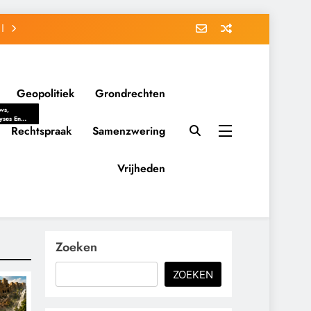
Geopolitiek
Grondrechten
ws,
yses En
ergrondverhalen
Rechtspraak
Samenzwering
 Politieke
uitvorming
tsverhoudingen.
Vrijheden
ementaire
tten En
eving Tot
nvloed Van
y, Belangen
schappelijke
Zoeken
ussies Op
id.
ZOEKEN