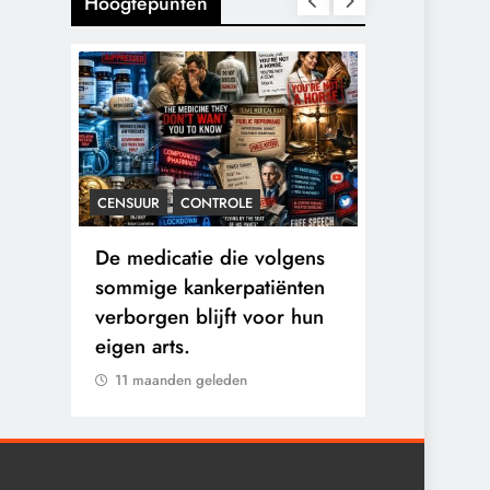
Hoogtepunten
CENSUUR
CONTROLE
CONTROLE
n:
De medicatie die volgens
De Realite
logen
sommige kankerpatiënten
van Ceuta:
verborgen blijft voor hun
Ground.
eigen arts.
11 maanden 
11 maanden geleden