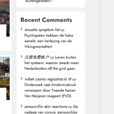
buitengesloten?
Recent Comments
sinusitis symptom list
op
Psychopaten hebben de halve
wereld: een herlezing van de
Vikingmentaliteit.
注册免费账户
op
Leven buiten
het systeem: waarom steeds meer
Nederlanders off the grid gaan.
ivibet casino regisztráció itt
op
Onderzoek naar kindermisbruik
verworpen door Tweede Kamer:
Van Meijeren reageert (FVD).
n
amoxicillin skin reactions
op
De
nasleep van corona: persoonlijke