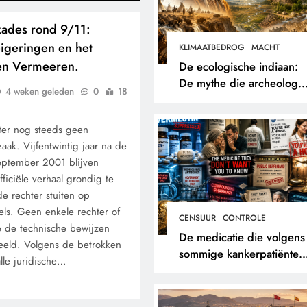
kades rond 9/11:
igeringen en het
KLIMAATBEDROG
MACHT
en Vermeeren.
De ecologische indiaan:
De mythe die archeologe
4 weken geleden
0
18
niet terugvonden.
later nog steeds geen
zaak. Vijfentwintig jaar na de
eptember 2001 blijven
ficiële verhaal grondig te
de rechter stuiten op
els. Geen enkele rechter of
CENSUUR
CONTROLE
oe de technische bewijzen
De medicatie die volgens
eeld. Volgens de betrokken
sommige kankerpatiënten
lle juridische…
verborgen blijft voor hun
eigen arts.