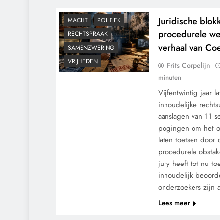
GRONDRECHTEN
Juridische blok
MACHT
POLITIEK
procedurele we
RECHTSPRAAK
verhaal van Co
SAMENZWERING
VRIJHEDEN
Frits Corpelijn
minuten
Vijfentwintig jaar 
inhoudelijke rechts
aanslagen van 11 s
pogingen om het of
laten toetsen door 
procedurele obstak
jury heeft tot nu t
inhoudelijk beoord
onderzoekers zijn a
Lees meer