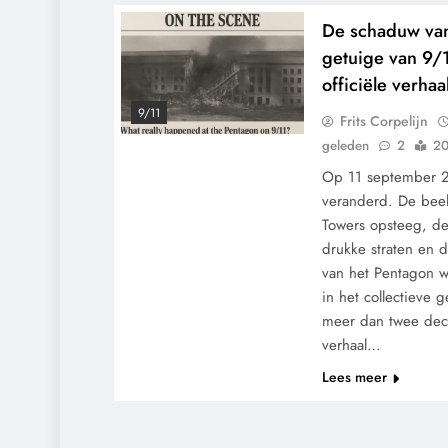
De schaduw van
getuige van 9/1
officiële verhaa
9/11
Frits Corpelijn
geleden
2
20
Op 11 september 2
veranderd. De beel
Towers opsteeg, de
drukke straten en 
van het Pentagon 
in het collectieve 
meer dan twee decen
verhaal…
Lees meer