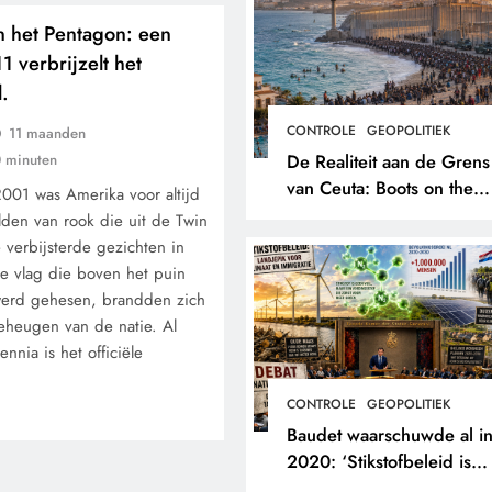
 het Pentagon: een
1 verbrijzelt het
l.
CONTROLE
GEOPOLITIEK
11 maanden
De Realiteit aan de Grens
 minuten
van Ceuta: Boots on the
001 was Amerika voor altijd
Ground.
den van rook die uit de Twin
 verbijsterde gezichten in
de vlag die boven het puin
werd gehesen, brandden zich
geheugen van de natie. Al
nia is het officiële
CONTROLE
GEOPOLITIEK
Baudet waarschuwde al i
2020: ‘Stikstofbeleid is
landjepik voor klimaat en