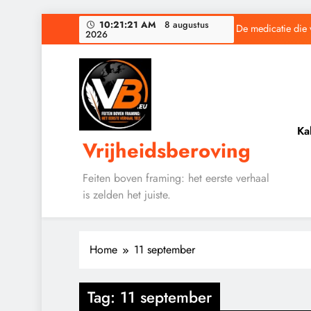
Ga
10:21:22 AM
8 augustus
De medicatie die 
2026
naar
de
inhoud
Baudet waarschuwd
Ka
Vrijheidsberoving
De medicatie die 
Feiten boven framing: het eerste verhaal
is zelden het juiste.
Baudet waarschuwd
Home
11 september
9/11
CENSUUR
CONTROLE
Tag:
11 september
GEOPOLITIEK