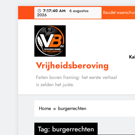
Ga
Baudet waarschuwd
7:17:41 AM
6 augustus 2026
naar
de
Waarom word
inhoud
Ka
Vrijheidsberoving
Baudet waarschuwd
Waarom word
Feiten boven framing: het eerste verhaal
is zelden het juiste.
Home
burgerrechten
CONTROLE
Tag:
burgerrechten
GEOPOLITIEK