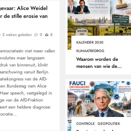
gevaar: Alice Weidel
 de stille erosie van
2 weken geleden
0
8
KALENDER 2030
democratieën niet meer vallen
KLIMAATBEDROG
revoluties maar langzaam
Waarom worden de
ruk van binnenuit, klinkt
mensen van wie de
arschuwing vanuit Berlijn.
toekomst op het spel staat
atiekongress van de AfD-
buitengesloten?
hen Bundestag nam Alice
Haar speech, vastgelegd in
ge van de AfD-Fraktion
eert een heldere diagnose:
ocratie…
CONTROLE
GEOPOLITIEK