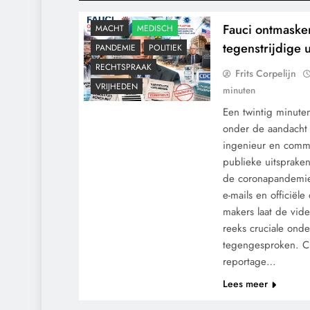
GRONDRECHTEN
Fauci ontmasker
MACHT
MEDISCH
tegenstrijdige 
PANDEMIE
POLITIEK
RECHTSPRAAK
Frits Corpelijn
VRIJHEDEN
minuten
Een twintig minute
onder de aandacht 
ingenieur en comm
publieke uitsprake
de coronapandemie 
e-mails en officië
makers laat de vid
reeks cruciale ond
tegengesproken. 
reportage…
CENSUUR
CONTROLE
Lees meer
GEOPOLITIEK
GRONDRECHTEN