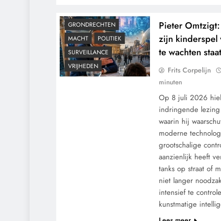
GEOPOLITIEK
Pieter Omtzigt
GRONDRECHTEN
zijn kinderspel
MACHT
POLITIEK
te wachten staat
SURVEILLANCE
VRIJHEDEN
Frits Corpelijn
minuten
Op 8 juli 2026 hie
indringende lezin
waarin hij waarsch
moderne technolog
grootschalige cont
aanzienlijk heeft v
tanks op straat of 
niet langer noodza
intensief te contro
CENSUUR
CONTROLE
kunstmatige intell
GEOPOLITIEK
Lees meer