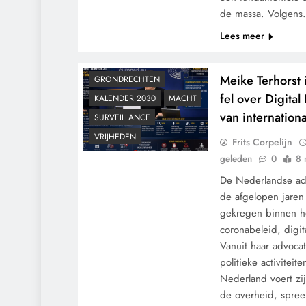
de massa. Volgen
Lees meer
CENSUUR
CONTROLE
GEOPOLITIEK
Meike Terhorst
GRONDRECHTEN
fel over Digital
KALENDER 2030
MACHT
van internation
SURVEILLANCE
VRIJHEDEN
Frits Corpelijn
geleden
0
8 
De Nederlandse adv
de afgelopen jaren
gekregen binnen h
coronabeleid, digit
Vanuit haar advocat
politieke activitei
Nederland voert zi
de overheid, spreek