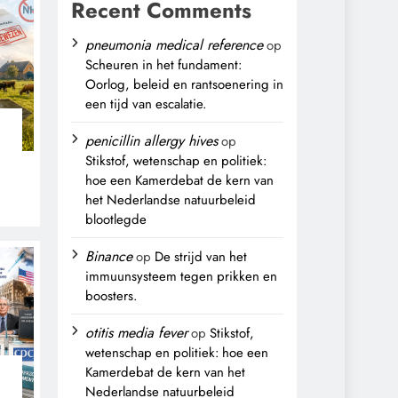
Recent Comments
pneumonia medical reference
op
Scheuren in het fundament:
Oorlog, beleid en rantsoenering in
een tijd van escalatie.
penicillin allergy hives
op
Stikstof, wetenschap en politiek:
hoe een Kamerdebat de kern van
het Nederlandse natuurbeleid
blootlegde
,
Binance
op
De strijd van het
immuunsysteem tegen prikken en
boosters.
otitis media fever
op
Stikstof,
wetenschap en politiek: hoe een
Kamerdebat de kern van het
Nederlandse natuurbeleid