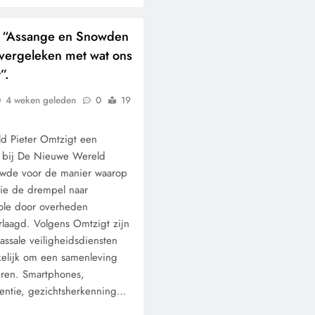
: “Assange en Snowden
 vergeleken met wat ons
”.
4 weken geleden
0
19
ld Pieter Omtzigt een
g bij De Nieuwe Wereld
uwde voor de manier waarop
ie de drempel naar
role door overheden
erlaagd. Volgens Omtzigt zijn
massale veiligheidsdiensten
kelijk om een samenleving
leren. Smartphones,
igentie, gezichtsherkenning…