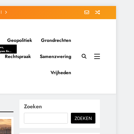
Geopolitiek
Grondrechten
ws,
yses En
ergrondverhalen
Rechtspraak
Samenzwering
 Politieke
uitvorming
tsverhoudingen.
Vrijheden
ementaire
tten En
eving Tot
nvloed Van
y, Belangen
schappelijke
Zoeken
ussies Op
id.
ZOEKEN