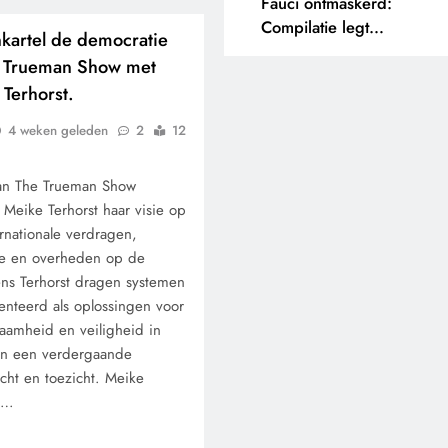
Fauci ontmaskerd:
Compilatie legt
kartel de democratie
tegenstrijdige uitspraken
he Trueman Show met
bloot.
Terhorst.
4 weken geleden
2
12
van The Trueman Show
 Meike Terhorst haar visie op
rnationale verdragen,
ie en overheden op de
ns Terhorst dragen systemen
nteerd als oplossingen voor
aamheid en veiligheid in
aan een verdergaande
acht en toezicht. Meike
at…