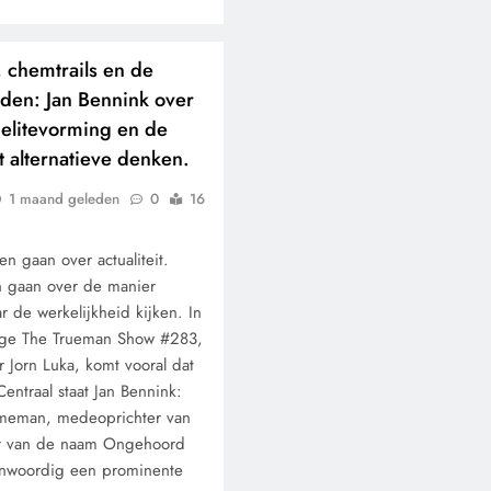
 chemtrails en de
den: Jan Bennink over
 elitevorming en de
 alternatieve denken.
1 maand geleden
0
16
 gaan over actualiteit.
 gaan over de manier
 de werkelijkheid kijken. In
age The Trueman Show #283,
 Jorn Luka, komt vooral dat
Centraal staat Jan Bennink:
lameman, medeoprichter van
 van de naam Ongehoord
nwoordig een prominente