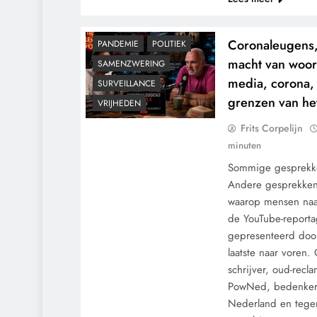
GRONDRECHTEN
KALENDER 2030
Coronaleugens,
PANDEMIE
POLITIEK
macht van woor
SAMENZWERING
media, corona,
SURVEILLANCE
grenzen van het
VRIJHEDEN
Frits Corpelijn
minuten
Sommige gesprekken
Andere gesprekken
waarop mensen naar
de YouTube-report
gepresenteerd door
laatste naar voren. 
schrijver, oud-rec
CENSUUR
CONTROLE
PowNed, bedenker
GEOPOLITIEK
Nederland en tege
GRONDRECHTEN