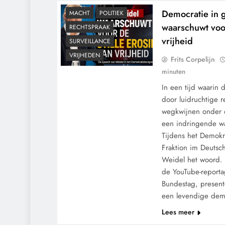
Democratie in 
MACHT
POLITIEK
waarschuwt voor
RECHTSPRAAK
vrijheid
SURVEILLANCE
VRIJHEDEN
Frits Corpelijn
minuten
In een tijd waarin 
door luidruchtige 
wegkwijnen onder d
een indringende wa
Tijdens het Demokr
Fraktion im Deutsc
Weidel het woord. 
de YouTube-reporta
CENSUUR
CONTROLE
Bundestag, present
GEOPOLITIEK
een levendige dem
GRONDRECHTEN
Lees meer
KALENDER 2030
MACHT