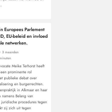
s…
 in Europees Parlement
 ID, EU-beleid en invloed
ale netwerken.
CONTROLE
GEOPOLITIEK
3 maanden
De Realiteit aan de G
minuten
van Ceuta: Boots on t
ocate Meike Terhorst heeft
Ground.
 een prominente rol
et publieke debat over
11 maanden geleden
alisering en burgerrechten.
enpraktijk in Alkmaar en haar
ten namens Belang van
j juridische procedures tegen
t zij zich uit tegen