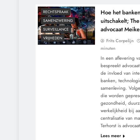
PANDEMIE
POLITIEK
Hoe het banken
RECHTSPRAAK
uitschakelt; T
SAMENZWERING
advocaat Meike 
SURVEILLANCE
VRIJHEDEN
Frits Corpelijn
minuten
In een aflevering 
bespreekt advocaat
de invloed van inte
banken, technolog
samenleving. Volge
die worden geprese
gezondheid, duurz
werkelijkheid bij 
centralisatie van m
Terhorst is advoca
Lees meer
CENSUUR
CONTROLE