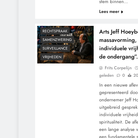
stem binnen…
KALENDER 2030
Lees meer
KLIMAATBEDROG
MACHT
PANDEMIE
POLITIEK
Arts Jeff Hoey
RECHTSPRAAK
massavorming, 
SAMENZWERING
individuele vri
SURVEILLANCE
de ondergang”
VRIJHEDEN
Frits Corpelijn
geleden
0
20
In een nieuwe afle
gepresenteerd door 
ondernemer Jeff H
uitgebreid gespre
individuele vrijhei
spiritualiteit. De af
een lange analyse 
een fundamentele st