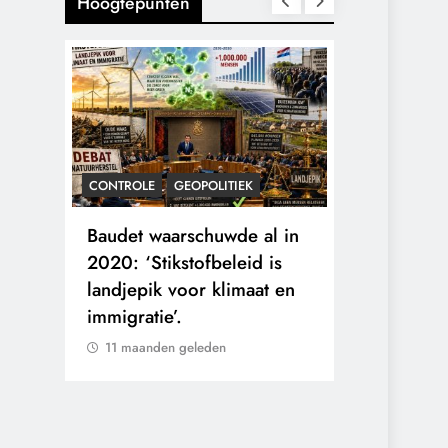
Hoogtepunten
CONTROLE
GEOPOLITIEK
KALENDER 20
rens
Baudet waarschuwde al in
Waarom wo
he
2020: ‘Stikstofbeleid is
mensen va
landjepik voor klimaat en
toekomst op
immigratie’.
buitengesl
11 maanden geleden
11 maanden 