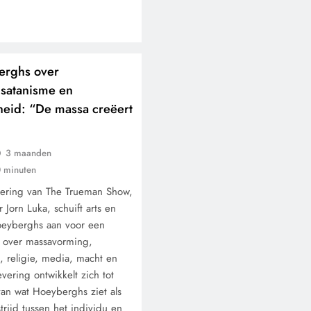
berghs over
satanisme en
jheid: “De massa creëert
.
3 maanden
 minuten
vering van The Trueman Show,
Jorn Luka, schuift arts en
oeyberghs aan voor een
k over massavorming,
d, religie, media, macht en
levering ontwikkelt zich tot
van wat Hoeyberghs ziet als
rijd tussen het individu en