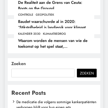
De Realiteit aan de Grens van Ceuta:
Boots on the Ground.
CONTROLE
GEOPOLITIEK
Baudet waarschuwde al in 2020:
‘Stikstofbeleid is landjepik voor klimaat
en immigratie’.
KALENDER 2030
KLIMAATBEDROG
Waarom worden de mensen van wie de
toekomst op het spel staat,
buitengesloten?
Zoeken
ZOEKEN
Recent Posts
De medicatie die volgens sommige kankerpatiënten
verborgen blijft voor hun eigen arts.