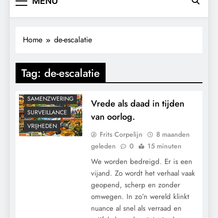
MENU
Home
de-escalatie
GEOPOLITIEK
Tag:
de-escalatie
GRONDRECHTEN
POLITIEK
SAMENZWERING
Vrede als daad in tijden
SURVEILLANCE
van oorlog.
VRIJHEDEN
Frits Corpelijn
8 maanden
geleden
0
15 minuten
We worden bedreigd. Er is een
vijand. Zo wordt het verhaal vaak
geopend, scherp en zonder
omwegen. In zo’n wereld klinkt
nuance al snel als verraad en