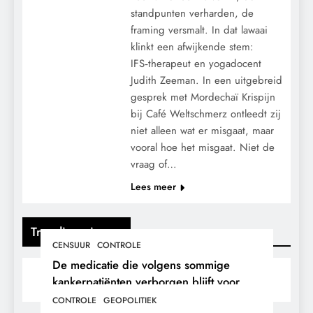
standpunten verharden, de
framing versmalt. In dat lawaai
klinkt een afwijkende stem:
IFS‑therapeut en yogadocent
Judith Zeeman. In een uitgebreid
gesprek met Mordechaï Krispijn
bij Café Weltschmerz ontleedt zij
niet alleen wat er misgaat, maar
vooral hoe het misgaat. Niet de
vraag of…
Lees meer
Trending nieuws
CENSUUR
CONTROLE
De medicatie die volgens sommige
kankerpatiënten verborgen blijft voor
hun eigen arts.
CONTROLE
GEOPOLITIEK