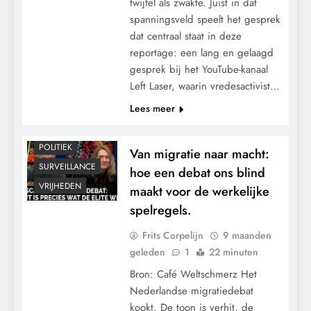
twijfel als zwakte. Juist in dat
spanningsveld speelt het gesprek
dat centraal staat in deze
reportage: een lang en gelaagd
gesprek bij het YouTube-kanaal
CENSUUR
Left Laser, waarin vredesactivist…
CONTROLE
Lees meer
GEOPOLITIEK
MACHT
POLITIEK
Van migratie naar macht:
SURVEILLANCE
hoe een debat ons blind
VRIJHEDEN
maakt voor de werkelijke
spelregels.
Frits Corpelijn
9 maanden
geleden
1
22 minuten
Bron: Café Weltschmerz Het
Nederlandse migratiedebat
kookt. De toon is verhit, de