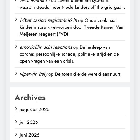
注册免费账户
op
Leven buiten het systeem:
waarom steeds meer Nederlanders off the grid gaan.
ivibet casino regisztráció itt
op
Onderzoek naar
kindermisbruik verworpen door Tweede Kamer: Van
Meijeren reageert (FVD).
amoxicillin skin reactions
op
De nasleep van
corona: persoonlijke schade, politieke strijd en de
open vragen van een crisis.
viperwin italy
op
De toren die de wereld aanstuurt.
Archives
augustus 2026
juli 2026
juni 2026