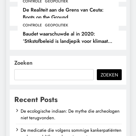
hun eigen arts.
CONTROLE
GEOPOLITIEK
De Realiteit aan de Grens van Ceuta:
Boots on the Ground.
CONTROLE
GEOPOLITIEK
Baudet waarschuwde al in 2020:
‘Stikstofbeleid is landjepik voor klimaat
en immigratie’.
Zoeken
ZOEKEN
Recent Posts
De ecologische indiaan: De mythe die archeologen
niet terugvonden.
De medicatie die volgens sommige kankerpatiënten