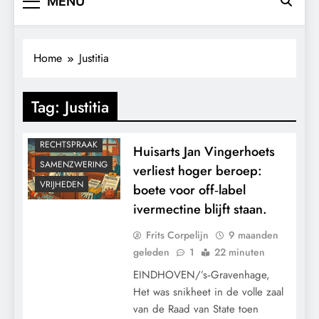
MENU
CONTROLE
GRONDRECHTEN
KALENDER 2030
Home
Justitia
MACHT
MEDISCH
Tag:
Justitia
PANDEMIE
POLITIEK
RECHTSPRAAK
Huisarts Jan Vingerhoets
SAMENZWERING
verliest hoger beroep:
VRIJHEDEN
boete voor off‑label
ivermectine blijft staan.
Frits Corpelijn
9 maanden
geleden
1
22 minuten
EINDHOVEN/’s‑Gravenhage,
Het was snikheet in de volle zaal
van de Raad van State toen