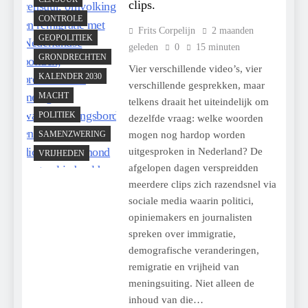
clips.
CONTROLE
Frits Corpelijn
2 maanden
GEOPOLITIEK
geleden
0
15 minuten
GRONDRECHTEN
Vier verschillende video’s, vier
KALENDER 2030
verschillende gesprekken, maar
MACHT
telkens draait het uiteindelijk om
POLITIEK
dezelfde vraag: welke woorden
SAMENZWERING
mogen nog hardop worden
uitgesproken in Nederland? De
VRIJHEDEN
afgelopen dagen verspreidden
meerdere clips zich razendsnel via
sociale media waarin politici,
opiniemakers en journalisten
spreken over immigratie,
demografische veranderingen,
remigratie en vrijheid van
meningsuiting. Niet alleen de
inhoud van die…