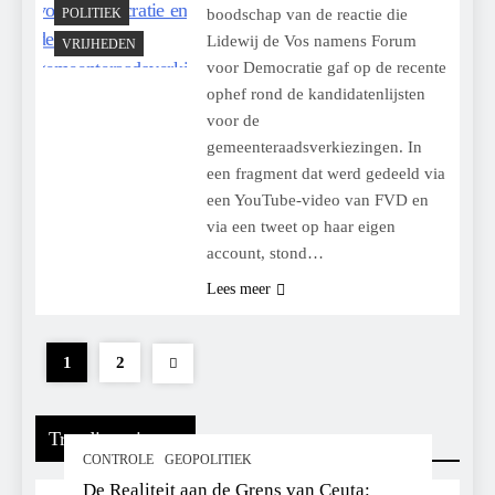
POLITIEK
boodschap van de reactie die
Lidewij de Vos namens Forum
VRIJHEDEN
voor Democratie gaf op de recente
ophef rond de kandidatenlijsten
voor de
gemeenteraadsverkiezingen. In
een fragment dat werd gedeeld via
een YouTube-video van FVD en
via een tweet op haar eigen
account, stond…
Lees meer
1
2
Trending nieuws
CONTROLE
GEOPOLITIEK
De Realiteit aan de Grens van Ceuta: