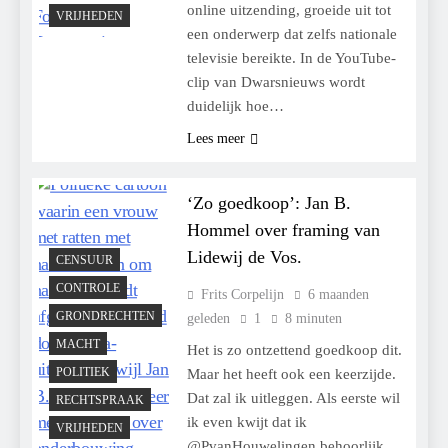
online uitzending, groeide uit tot
VRIJHEDEN
een onderwerp dat zelfs nationale
televisie bereikte. In de YouTube-
clip van Dwarsnieuws wordt
duidelijk hoe…
Lees meer
‘Zo goedkoop’: Jan B.
Hommel over framing van
Lidewij de Vos.
CENSUUR
CONTROLE
Frits Corpelijn
6 maanden
GRONDRECHTEN
geleden
1
8 minuten
MACHT
Het is zo ontzettend goedkoop dit.
POLITIEK
Maar het heeft ook een keerzijde.
Dat zal ik uitleggen. Als eerste wil
RECHTSPRAAK
ik even kwijt dat ik
VRIJHEDEN
@PvanHouwelingen behoorlijk