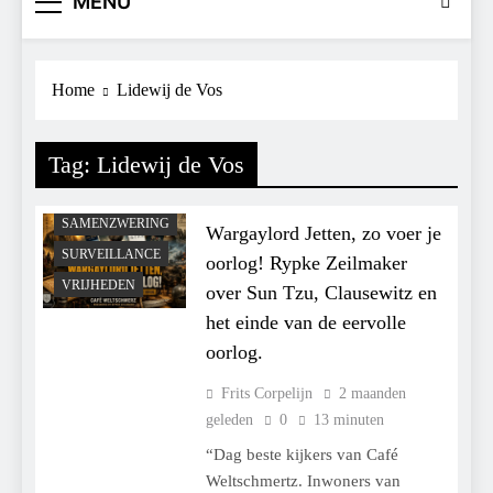
MENU
CENSUUR
CONTROLE
GEOPOLITIEK
Home
Lidewij de Vos
GRONDRECHTEN
MACHT
Tag:
Lidewij de Vos
POLITIEK
RECHTSPRAAK
SAMENZWERING
Wargaylord Jetten, zo voer je
SURVEILLANCE
oorlog! Rypke Zeilmaker
VRIJHEDEN
over Sun Tzu, Clausewitz en
het einde van de eervolle
oorlog.
Frits Corpelijn
2 maanden
geleden
0
13 minuten
“Dag beste kijkers van Café
Weltschmertz. Inwoners van