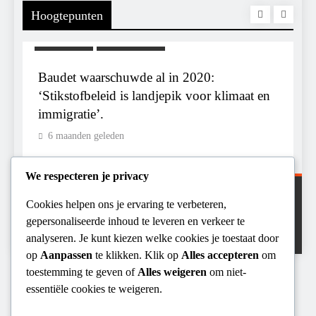
Hoogtepunten
TIEK
KALENDER 2030
KLIMAATBED
e al in 2020:
Waarom worden de mensen
landjepik voor klimaat en
toekomst op het spel staat,
6 maanden geleden
We respecteren je privacy
Cookies helpen ons je ervaring te verbeteren,
Digital Newspaper - Veelzijdig nieuws WordPress
gepersonaliseerde inhoud te leveren en verkeer te
thema 2026. Powered By
.
BlazeThemes
analyseren. Je kunt kiezen welke cookies je toestaat door
op
Aanpassen
te klikken. Klik op
Alles accepteren
om
toestemming te geven of
Alles weigeren
om niet-
essentiële cookies te weigeren.