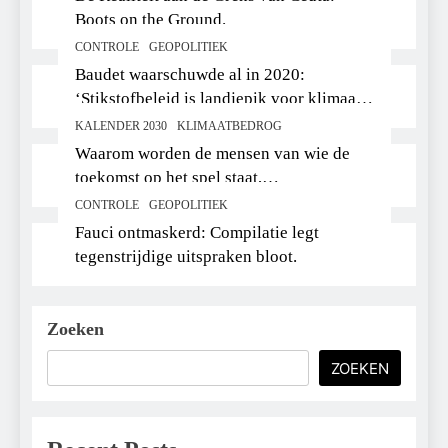
Boots on the Ground.
CONTROLE
GEOPOLITIEK
Baudet waarschuwde al in 2020:
‘Stikstofbeleid is landjepik voor klimaat
en immigratie’.
KALENDER 2030
KLIMAATBEDROG
Waarom worden de mensen van wie de
toekomst op het spel staat,
buitengesloten?
CONTROLE
GEOPOLITIEK
Fauci ontmaskerd: Compilatie legt
tegenstrijdige uitspraken bloot.
Zoeken
ZOEKEN