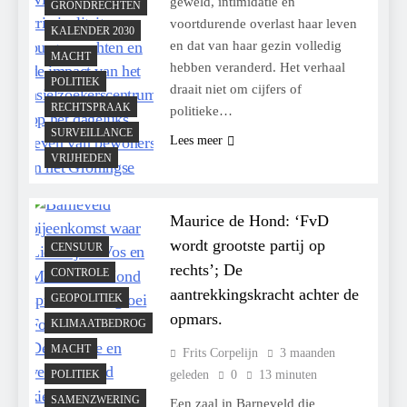
geweld, intimidatie en
GRONDRECHTEN
voortdurende overlast haar leven
KALENDER 2030
en dat van haar gezin volledig
MACHT
hebben veranderd. Het verhaal
POLITIEK
draait niet om cijfers of
RECHTSPRAAK
politieke…
SURVEILLANCE
Lees meer
VRIJHEDEN
Maurice de Hond: ‘FvD
wordt grootste partij op
CENSUUR
rechts’; De
CONTROLE
aantrekkingskracht achter de
GEOPOLITIEK
opmars.
KLIMAATBEDROG
MACHT
Frits Corpelijn
3 maanden
POLITIEK
geleden
0
13 minuten
SAMENZWERING
Een zaal in Barneveld die