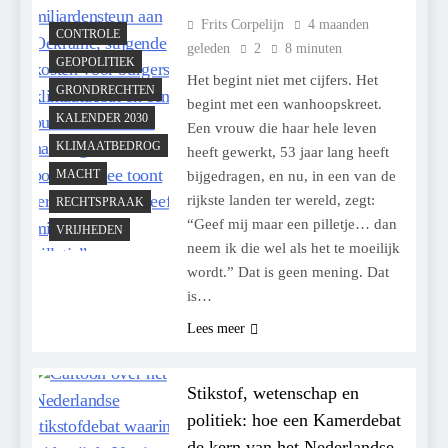
Frits Corpelijn
4 maanden
CONTROLE
geleden
2
8 minuten
GEOPOLITIEK
Het begint niet met cijfers. Het
GRONDRECHTEN
begint met een wanhoopskreet.
KALENDER 2030
Een vrouw die haar hele leven
KLIMAATBEDROG
heeft gewerkt, 53 jaar lang heeft
MACHT
bijgedragen, en nu, in een van de
rijkste landen ter wereld, zegt:
RECHTSPRAAK
“Geef mij maar een pilletje… dan
VRIJHEDEN
neem ik die wel als het te moeilijk
wordt.” Dat is geen mening. Dat
is…
Lees meer
Stikstof, wetenschap en
politiek: hoe een Kamerdebat
de kern van het Nederlandse