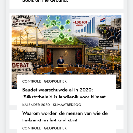
CONTROLE
GEOPOLITIEK
Baudet waarschuwde al in 2020:
‘Stikstofbeleid is landjepik voor klimaat
en immigratie’.
KALENDER 2030
KLIMAATBEDROG
Waarom worden de mensen van wie de
toekomst op het spel staat,
buitengesloten?
CONTROLE
GEOPOLITIEK