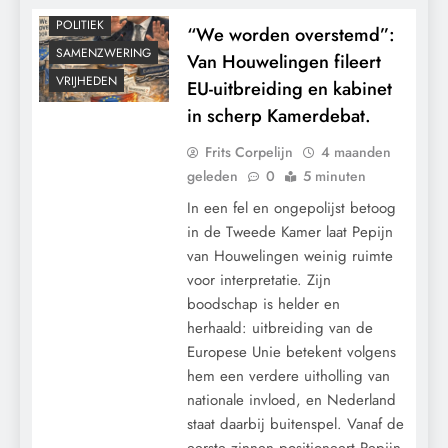
POLITIEK
“We worden overstemd”:
SAMENZWERING
Van Houwelingen fileert
VRIJHEDEN
EU-uitbreiding en kabinet
in scherp Kamerdebat.
Frits Corpelijn
4 maanden
geleden
0
5 minuten
In een fel en ongepolijst betoog
in de Tweede Kamer laat Pepijn
van Houwelingen weinig ruimte
voor interpretatie. Zijn
boodschap is helder en
herhaald: uitbreiding van de
Europese Unie betekent volgens
hem een verdere uitholling van
nationale invloed, en Nederland
staat daarbij buitenspel. Vanaf de
eerste zinnen positioneert Pepijn