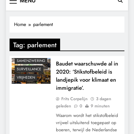
MENU
GEOPOLITIEK
GRONDRECHTEN
KALENDER 2030
Home
parlement
KLIMAATBEDROG
MACHT
Tag:
parlement
POLITIEK
RECHTSPRAAK
SAMENZWERING
Baudet waarschuwde al in
SURVEILLANCE
2020: ‘Stikstofbeleid is
VRIJHEDEN
landjepik voor klimaat en
immigratie’.
Frits Corpelijn
3 dagen
geleden
0
9 minuten
Waarom wordt het stikstofbeleid
vrijwel uitsluitend toegepast op
boeren, terwijl de Nederlandse