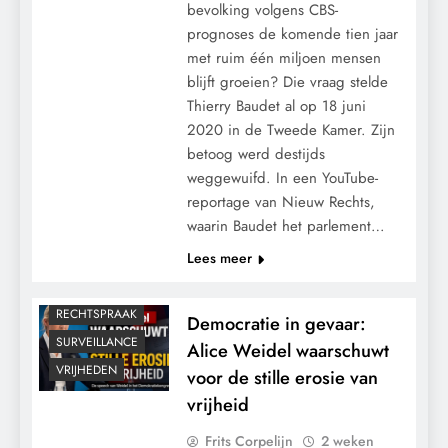
bevolking volgens CBS-
prognoses de komende tien jaar
met ruim één miljoen mensen
blijft groeien? Die vraag stelde
Thierry Baudet al op 18 juni
2020 in de Tweede Kamer. Zijn
CENSUUR
betoog werd destijds
CONTROLE
weggewuifd. In een YouTube-
reportage van Nieuw Rechts,
GEOPOLITIEK
waarin Baudet het parlement…
GRONDRECHTEN
Lees meer
MACHT
POLITIEK
RECHTSPRAAK
Democratie in gevaar:
SURVEILLANCE
Alice Weidel waarschuwt
VRIJHEDEN
voor de stille erosie van
vrijheid
Frits Corpelijn
2 weken