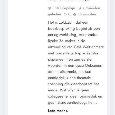
Frits Corpelijn
7 maanden
geleden
0
14 minuten
Het is zeldzaam dat een
boekbespreking begint als een
oorlogsverklaring, maar zodra
Rypke Zeilmaker in de
uitzending van Café Weltschmerz
met presentator Rypke Zeilstra
plaatsneemt en zijn eerste
woorden in een quasi-Oekraïens
accent uitspreekt, ontstaat
onmiddellijk een theatrale
spanning die doorloopt tot het
einde. Wat volgt is geen
collegeserie, geen opiniestuk en
geen standpuntbetoog, het…
Lees meer
CONTROLE