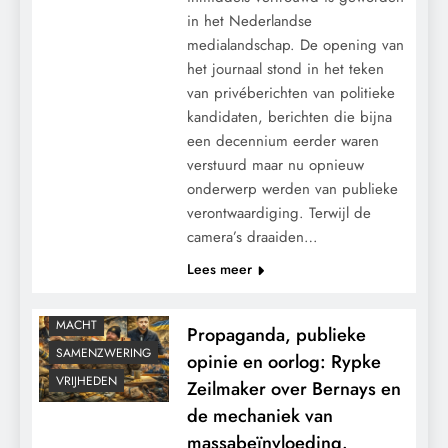
in het Nederlandse
medialandschap. De opening van
het journaal stond in het teken
van privéberichten van politieke
kandidaten, berichten die bijna
een decennium eerder waren
CENSUUR
verstuurd maar nu opnieuw
CONTROLE
onderwerp werden van publieke
verontwaardiging. Terwijl de
GEOPOLITIEK
camera’s draaiden…
GRONDRECHTEN
Lees meer
KALENDER 2030
KLIMAATBEDROG
MACHT
Propaganda, publieke
SAMENZWERING
opinie en oorlog: Rypke
VRIJHEDEN
Zeilmaker over Bernays en
de mechaniek van
massabeïnvloeding.