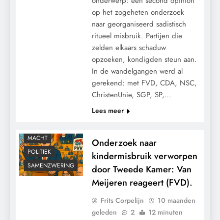
onderwerp: een second opinion
op het zogeheten onderzoek
naar georganiseerd sadistisch
ritueel misbruik. Partijen die
zelden elkaars schaduw
opzoeken, kondigden steun aan.
In de wandelgangen werd al
gerekend: met FVD, CDA, NSC,
ChristenUnie, SGP, SP,…
Lees meer
CONTROLE
MACHT
Onderzoek naar
POLITIEK
kindermisbruik verworpen
SAMENZWERING
door Tweede Kamer: Van
Meijeren reageert (FVD).
Frits Corpelijn
10 maanden
geleden
2
12 minuten