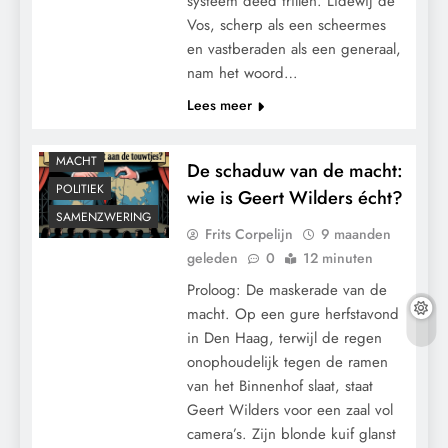
systeem deed trillen. Lidewij de
Vos, scherp als een scheermes
en vastberaden als een generaal,
nam het woord…
Lees meer
CONTROLE
MACHT
De schaduw van de macht:
POLITIEK
wie is Geert Wilders écht?
SAMENZWERING
Frits Corpelijn
9 maanden
geleden
0
12 minuten
Proloog: De maskerade van de
macht. Op een gure herfstavond
in Den Haag, terwijl de regen
onophoudelijk tegen de ramen
van het Binnenhof slaat, staat
Geert Wilders voor een zaal vol
camera’s. Zijn blonde kuif glanst