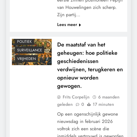
van Houwelingen zich scherp.
Zijn partij…
CENSUUR
Lees meer
CONTROLE
MACHT
POLITIEK
De maatstaf van het
SURVEILLANCE
geheugen: hoe politieke
VRIJHEDEN
geschiedenissen
verdwijnen, terugkeren en
opnieuw worden
gewogen.
Frits Corpelijn
6 maanden
geleden
0
17 minuten
Op een ogenschijnlijk gewone
nieuwsdag in februari 2026
voltrok zich een scène die
inmiddels vertrouwd is geworden