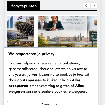
Hoogtepunten
We respecteren je privacy
Cookies helpen ons je ervaring te verbeteren,
KALENDER 2030
KLIMAATBEDROG
gepersonaliseerde inhoud te leveren en verkeer te
analyseren. Je kunt kiezen welke cookies je toestaat
Waarom worden de mensen van wie de
F
door op
Aanpassen
te klikken. Klik op
Alles
toekomst op het spel staat,
t
accepteren
om toestemming te geven of
Alles
buitengesloten?
weigeren
om niet-essentiële cookies te weigeren.
10 maanden geleden
Aanpassen