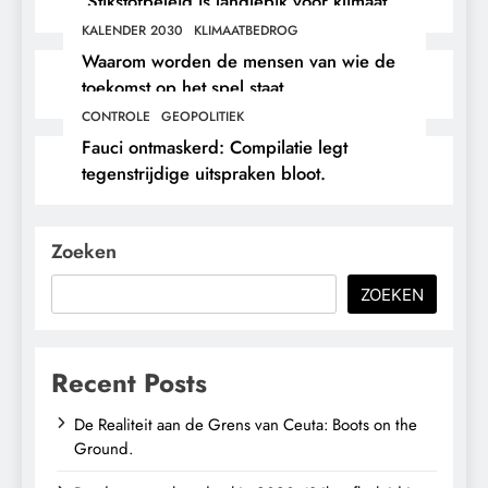
‘Stikstofbeleid is landjepik voor klimaat
en immigratie’.
KALENDER 2030
KLIMAATBEDROG
Waarom worden de mensen van wie de
toekomst op het spel staat,
buitengesloten?
CONTROLE
GEOPOLITIEK
Fauci ontmaskerd: Compilatie legt
tegenstrijdige uitspraken bloot.
Zoeken
ZOEKEN
Recent Posts
De Realiteit aan de Grens van Ceuta: Boots on the
Ground.