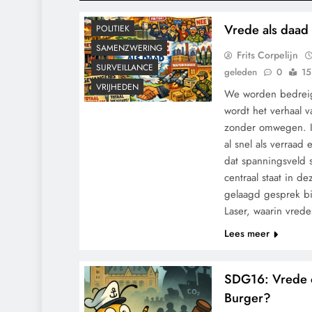
GRONDRECHTEN
Vrede als daad 
POLITIEK
SAMENZWERING
Frits Corpelijn
SURVEILLANCE
geleden
0
15
VRIJHEDEN
We worden bedreigd
wordt het verhaal 
zonder omwegen. In
al snel als verraad e
dat spanningsveld 
centraal staat in d
gelaagd gesprek bij
Laser, waarin vrede
Lees meer
SDG16: Vrede o
Burger?