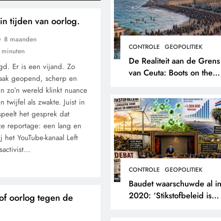
in tijden van oorlog.
8 maanden
CONTROLE
GEOPOLITIEK
 minuten
De Realiteit aan de Grens
. Er is een vijand. Zo
van Ceuta: Boots on the
vaak geopend, scherp en
Ground.
 zo’n wereld klinkt nuance
n twijfel als zwakte. Juist in
speelt het gesprek dat
eze reportage: een lang en
 het YouTube-kanaal Left
sactivist…
CONTROLE
GEOPOLITIEK
Baudet waarschuwde al i
2020: ‘Stikstofbeleid is
f oorlog tegen de
landjepik voor klimaat en
immigratie’.