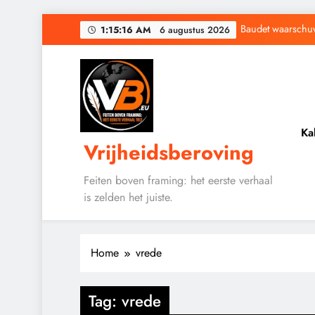
Ga
Baudet waarschuwd
1:15:17 AM
6 augustus 2026
naar
de
Waarom word
inhoud
Ka
Vrijheidsberoving
Baudet waarschuwd
Waarom word
Feiten boven framing: het eerste verhaal
is zelden het juiste.
Home
vrede
Tag:
vrede
GEOPOLITIEK