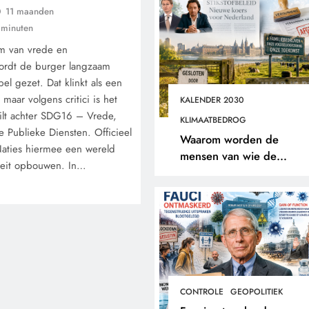
11 maanden
 minuten
am van vrede en
ordt de burger langzaam
el gezet. Dat klinkt als een
maar volgens critici is het
KALENDER 2030
uilt achter SDG16 – Vrede,
KLIMAATBEDROG
e Publieke Diensten. Officieel
Waarom worden de
aties hiermee een wereld
mensen van wie de
iteit opbouwen. In…
toekomst op het spel staat
buitengesloten?
CONTROLE
GEOPOLITIEK