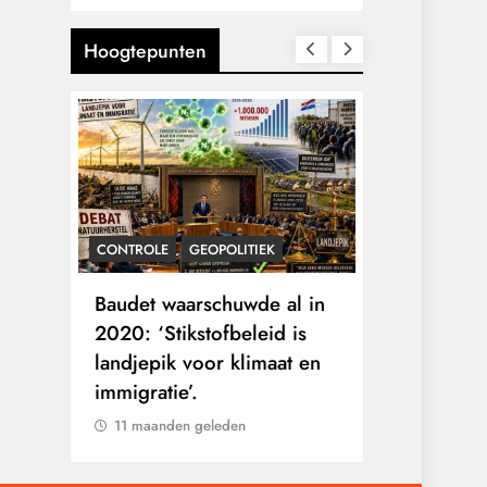
Hoogtepunten
CONTROLE
GEOPOLITIEK
KALENDER 20
rens
Baudet waarschuwde al in
Waarom wo
he
2020: ‘Stikstofbeleid is
mensen va
landjepik voor klimaat en
toekomst op
immigratie’.
buitengesl
11 maanden geleden
11 maanden 