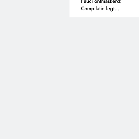
Fauci ontmaskerd:
Compilatie legt
tegenstrijdige uitspraken
bloot.