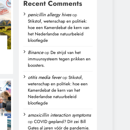
Recent Comments
penicillin allergy hives
op
Stikstof, wetenschap en politiek:
hoe een Kamerdebat de kern van
het Nederlandse natuurbeleid
blootlegde
Binance
op
De strijd van het
immuunsysteem tegen prikken en
boosters.
,
otitis media fever
op
Stikstof,
wetenschap en politiek: hoe een
Kamerdebat de kern van het
Nederlandse natuurbeleid
blootlegde
amoxicillin interaction symptoms
op
COVID gepland? Dit zei Bill
Gates al jaren vóór de pandemie.