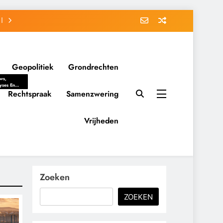
Geopolitiek
Grondrechten
ws,
yses En
ergrondverhalen
Rechtspraak
Samenzwering
 Politieke
uitvorming
tsverhoudingen.
Vrijheden
ementaire
tten En
eving Tot
nvloed Van
y, Belangen
schappelijke
Zoeken
ussies Op
id.
ZOEKEN