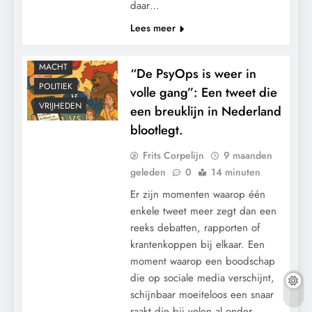
daar…
CONTROLE
Lees meer
GEOPOLITIEK
GRONDRECHTEN
MACHT
“De PsyOps is weer in
POLITIEK
volle gang”: Een tweet die
VRIJHEDEN
een breuklijn in Nederland
blootlegt.
Frits Corpelijn
9 maanden
geleden
0
14 minuten
Er zijn momenten waarop één
enkele tweet meer zegt dan een
reeks debatten, rapporten of
krantenkoppen bij elkaar. Een
moment waarop een boodschap
die op sociale media verschijnt,
schijnbaar moeiteloos een snaar
raakt die bij velen al onder