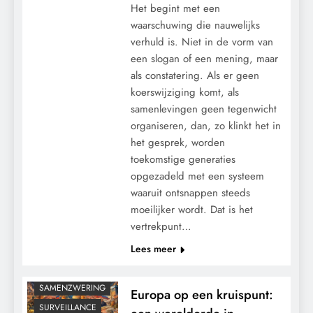
Het begint met een
waarschuwing die nauwelijks
verhuld is. Niet in de vorm van
een slogan of een mening, maar
als constatering. Als er geen
koerswijziging komt, als
samenlevingen geen tegenwicht
CENSUUR
organiseren, dan, zo klinkt het in
CONTROLE
het gesprek, worden
GEOPOLITIEK
toekomstige generaties
GRONDRECHTEN
opgezadeld met een systeem
KALENDER 2030
waaruit ontsnappen steeds
moeilijker wordt. Dat is het
KLIMAATBEDROG
vertrekpunt…
MACHT
Lees meer
PANDEMIE
RECHTSPRAAK
SAMENZWERING
Europa op een kruispunt:
SURVEILLANCE