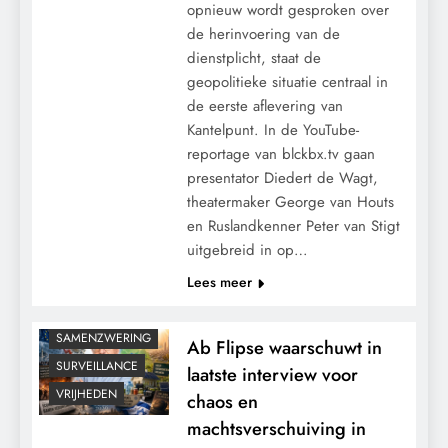
opnieuw wordt gesproken over
de herinvoering van de
dienstplicht, staat de
geopolitieke situatie centraal in
CENSUUR
de eerste aflevering van
CONTROLE
Kantelpunt. In de YouTube-
GEOPOLITIEK
reportage van blckbx.tv gaan
GRONDRECHTEN
presentator Diedert de Wagt,
KALENDER 2030
theatermaker George van Houts
en Ruslandkenner Peter van Stigt
KLIMAATBEDROG
uitgebreid in op…
MACHT
Lees meer
POLITIEK
RECHTSPRAAK
SAMENZWERING
Ab Flipse waarschuwt in
SURVEILLANCE
laatste interview voor
VRIJHEDEN
chaos en
machtsverschuiving in