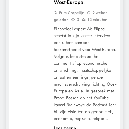
West-Europa.
Frits Corpelijn
2 weken
geleden
0
12 minuten
Financieel expert Ab Flipse
schetst in zijn laatste interview
een uiterst somber
toekomstbeeld voor West-Europa.
Volgens hem stevent het
continent af op economische
ontwrichting, maatschappelijke
onrust en een ingrijpende
CENSUUR
machtsverschuiving richting Oost-
CONTROLE
Europa en Azië. In gesprek met
GEOPOLITIEK
Brand Bosson op het YouTube-
GRONDRECHTEN
kanaal Brainwave de Podcast licht
hij zijn visie toe op geopolitiek,
KALENDER 2030
economie, migratie, religie…
MACHT
Lees meer
POLITIEK