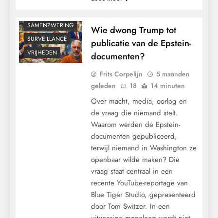
RECHTSPRAAK
SAMENZWERING
Wie dwong Trump tot
SURVEILLANCE
publicatie van de Epstein-
VRIJHEDEN
documenten?
Frits Corpelijn
5 maanden
geleden
18
14 minuten
Over macht, media, oorlog en
de vraag die niemand stelt.
Waarom werden de Epstein-
documenten gepubliceerd,
terwijl niemand in Washington ze
openbaar wilde maken? Die
vraag staat centraal in een
recente YouTube-reportage van
Blue Tiger Studio, gepresenteerd
door Tom Switzer. In een
uitvoerige monoloog wordt niet