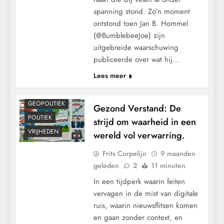
spanning stond. Zo’n moment
ontstond toen Jan B. Hommel
(@BumblebeeJoe) zijn
uitgebreide waarschuwing
publiceerde over wat hij…
Lees meer
GEOPOLITIEK
Gezond Verstand: De
POLITIEK
strijd om waarheid in een
VRIJHEDEN
wereld vol verwarring.
Frits Corpelijn
9 maanden
geleden
2
11 minuten
In een tijdperk waarin feiten
vervagen in de mist van digitale
ruis, waarin nieuwsflitsen komen
en gaan zonder context, en