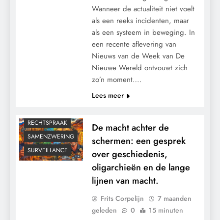
Wanneer de actualiteit niet voelt
CENSUUR
als een reeks incidenten, maar
CONTROLE
als een systeem in beweging. In
GEOPOLITIEK
een recente aflevering van
GRONDRECHTEN
Nieuws van de Week van De
Nieuwe Wereld ontvouwt zich
KALENDER 2030
zo’n moment….
KLIMAATBEDROG
Lees meer
MACHT
PANDEMIE
RECHTSPRAAK
De macht achter de
SAMENZWERING
schermen: een gesprek
SURVEILLANCE
over geschiedenis,
oligarchieën en de lange
lijnen van macht.
Frits Corpelijn
7 maanden
geleden
0
15 minuten