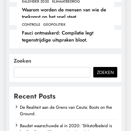
en immigratie’.
KALENDER 2030
KLIMAATBEDROG
Waarom worden de mensen van wie de
toekomst op het spel staat,
buitengesloten?
CONTROLE
GEOPOLITIEK
Fauci ontmaskerd: Compilatie legt
tegenstrijdige uitspraken bloot.
Zoeken
ZOEKEN
Recent Posts
De Realiteit aan de Grens van Ceuta: Boots on the
Ground.
Baudet waarschuwde al in 2020: ‘Stikstofbeleid is