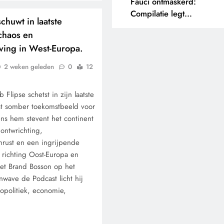
Fauci ontmaskerd:
Compilatie legt
chuwt in laatste
tegenstrijdige uitspraken
chaos en
bloot.
ving in West-Europa.
2 weken geleden
0
12
 Flipse schetst in zijn laatste
rst somber toekomstbeeld voor
ns hem stevent het continent
ontwrichting,
nrust en een ingrijpende
 richting Oost-Europa en
et Brand Bosson op het
nwave de Podcast licht hij
eopolitiek, economie,