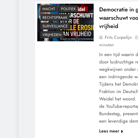
GRONDRECHTEN
Democratie in 
MACHT
POLITIEK
waarschuwt voor
RECHTSPRAAK
vrijheid
SURVEILLANCE
VRIJHEDEN
Frits Corpelijn
minuten
In een tijd waarin 
door luidruchtige 
wegkwijnen onder d
een indringende wa
Tijdens het Demokr
Fraktion im Deutsc
Weidel het woord. 
de YouTube-reporta
CENSUUR
CONTROLE
Bundestag, present
GEOPOLITIEK
een levendige dem
GRONDRECHTEN
Lees meer
KALENDER 2030