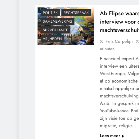
KLIMAATBEDROG
MACHT
Ab Flipse waars
POLITIEK
RECHTSPRAAK
interview voor 
SAMENZWERING
machtsverschui
SURVEILLANCE
VRIJHEDEN
Frits Corpelijn
minuten
Financieel expert Ab
interview een uite
West-Europa. Volge
af op economische 
maatschappelijke o
machtsverschuiving
Azië. In gesprek m
9/11
CENSUUR
YouTube-kanaal Brai
CONTROLE
zijn visie toe op g
GEOPOLITIEK
migratie, religie…
GRONDRECHTEN
Lees meer
KALENDER 2030
MACHT