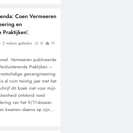
genda: Coen Vermeeren
eering en
 Praktijken’.
2 weken geleden
0
11
emel. Vermeeren publiceerde
erduisterende Praktijken –
grootschalige geo-engineering
is al ruim twintig jaar met het
chrijf dit boek niet voor mijn
okkenheid ontstond rond
ering van het 9/11-dossier.
en kwamen daarna op zijn…