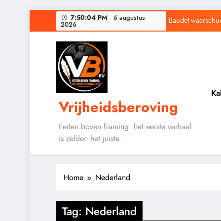
Ga
7:50:05 PM
6 augustus
Baudet waarschuwd
2026
naar
de
Waarom word
inhoud
Ka
Vrijheidsberoving
Baudet waarschuwd
Waarom word
Feiten boven framing: het eerste verhaal
is zelden het juiste.
CONTROLE
Home
Nederland
GEOPOLITIEK
GRONDRECHTEN
Tag:
Nederland
KALENDER 2030