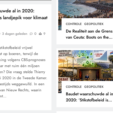
uwde al in 2020:
is landjepik voor klimaat
CONTROLE
GEOPOLITIEK
De Realiteit aan de Grens
3 dagen geleden
0
9
van Ceuta: Boots on the
Ground.
ikstofbeleid vrijwel
st op boeren, terwijl de
king volgens CBS-prognoses
ar met ruim één miljoen
en? Die vraag stelde Thierry
ni 2020 in de Tweede Kamer.
estijds weggewuifd. In een
CONTROLE
GEOPOLITIEK
van Nieuw Rechts, waarin
Baudet waarschuwde al i
ent…
2020: ‘Stikstofbeleid is
landjepik voor klimaat en
immigratie’.