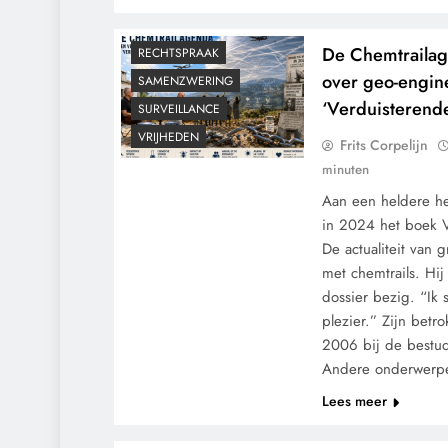
MEDISCH
POLITIEK
De Chemtraila
RECHTSPRAAK
over geo-engin
SAMENZWERING
‘Verduisterende
SURVEILLANCE
VRIJHEDEN
Frits Corpelijn
minuten
Aan een heldere h
in 2024 het boek V
De actualiteit van 
met chemtrails. Hij 
dossier bezig. “Ik s
plezier.” Zijn betr
2006 bij de bestud
Andere onderwerp
Lees meer