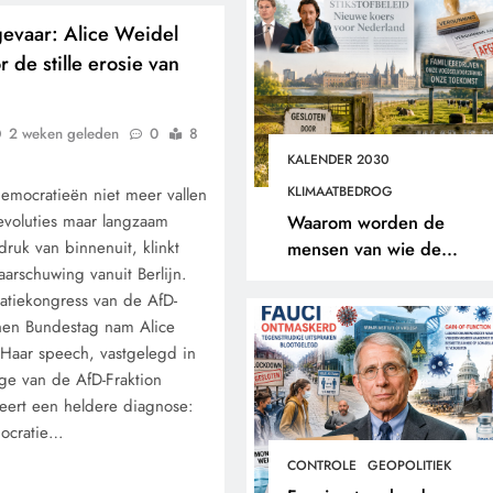
gevaar: Alice Weidel
 de stille erosie van
2 weken geleden
0
8
KALENDER 2030
KLIMAATBEDROG
democratieën niet meer vallen
revoluties maar langzaam
Waarom worden de
ruk van binnenuit, klinkt
mensen van wie de
arschuwing vanuit Berlijn.
toekomst op het spel staat
atiekongress van de AfD-
buitengesloten?
hen Bundestag nam Alice
Haar speech, vastgelegd in
ge van de AfD-Fraktion
eert een heldere diagnose:
ocratie…
CONTROLE
GEOPOLITIEK