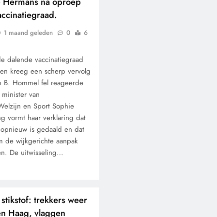
e Hermans na oproep
accinatiegraad.
1 maand geleden
0
6
de dalende vaccinatiegraad
en kreeg een scherp vervolg
n B. Hommel fel reageerde
minister van
elzijn en Sport Sophie
g vormt haar verklaring dat
 opnieuw is gedaald en dat
m de wijkgerichte aanpak
en. De uitwisseling…
stikstof: trekkers weer
en Haag, vlaggen