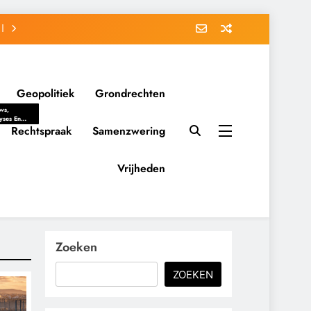
Geopolitiek
Grondrechten
ws,
yses En
ergrondverhalen
Rechtspraak
Samenzwering
 Politieke
uitvorming
tsverhoudingen.
Vrijheden
ementaire
tten En
eving Tot
nvloed Van
y, Belangen
schappelijke
Zoeken
ussies Op
id.
ZOEKEN