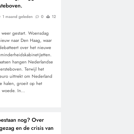
steboven.
1 maand geleden
0
12
n weer gestart. Woensdag
CONTROLE
GEOPOLITIEK
nieuw naar Den Haag, waar
ebatteert over het nieuwe
De Realiteit aan de G
t minderheidskabinet-Jetten.
van Ceuta: Boots on t
aatsen hangen Nederlandse
Ground.
ersteboven. Terwijl het
 euro uittrekt om Nederland
2 maanden geleden
 te halen, groeit op het
de woede. In…
bestaan nog? Over
gezag en de crisis van