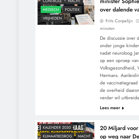
minister Sophi
CONTROLE
MACHT
over dalende v
MEDISCH
POLITIEK
VRIJHEDEN
Frits Corpelijn
minuten
De discussie over 
onder jonge kinder
nadat neuroloog Ja
op een oproep van 
Volksgezondheid, W
Hermans. Aanleidin
de vaccinatiegraad
de overheid daaro
verder wil uitbreid
CONTROLE
Lees meer
GEOPOLITIEK
GRONDRECHTEN
20 Miljard voor 
KALENDER 2030
op weg naar D
KLIMAATBEDROG
MACHT