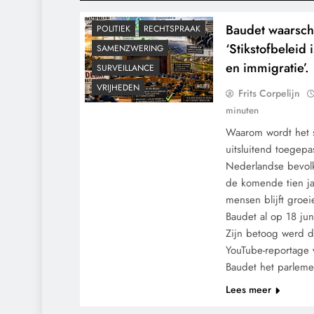
KLIMAATBEDROG
MACHT
Baudet waarsch
POLITIEK
RECHTSPRAAK
‘Stikstofbeleid 
SAMENZWERING
en immigratie’.
SURVEILLANCE
VRIJHEDEN
Frits Corpelijn
minuten
Waarom wordt het st
uitsluitend toegepa
Nederlandse bevol
de komende tien ja
mensen blijft groei
Baudet al op 18 ju
Zijn betoog werd d
YouTube-reportage 
Baudet het parlem
CENSUUR
CONTROLE
Lees meer
GEOPOLITIEK