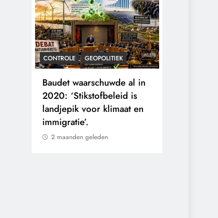
CONTROLE
GEOPOLITIEK
KALENDER 20
rens
Baudet waarschuwde al in
Waarom wo
he
2020: ‘Stikstofbeleid is
mensen va
landjepik voor klimaat en
toekomst op
immigratie’.
buitengesl
2 maanden geleden
2 maanden 