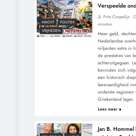
Verspeelde ond
Frits Corpelijn
MACHT
POLITIEK
minuten
VRIJHEDEN
Meer geld, slechter
Nederlandse overh
miljarden extra in 
de prestaties van l
achteruitgegaan. L
bevinden zich volg
een historisch die
leesvaardigheid in
onderste regionen 
Griekenland lager.
Lees meer
Jan B. Hommel h