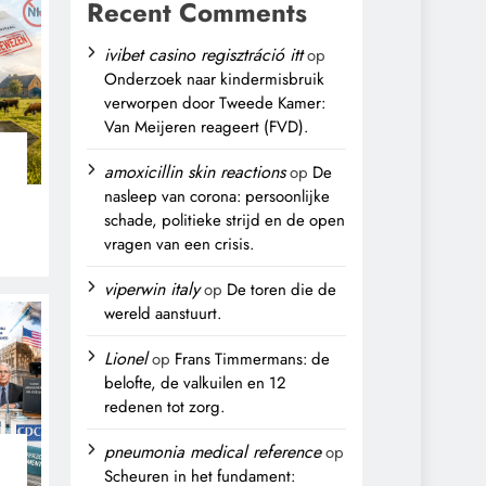
Recent Comments
ivibet casino regisztráció itt
op
Onderzoek naar kindermisbruik
verworpen door Tweede Kamer:
Van Meijeren reageert (FVD).
amoxicillin skin reactions
op
De
nasleep van corona: persoonlijke
schade, politieke strijd en de open
vragen van een crisis.
,
viperwin italy
op
De toren die de
wereld aanstuurt.
Lionel
op
Frans Timmermans: de
belofte, de valkuilen en 12
redenen tot zorg.
pneumonia medical reference
op
Scheuren in het fundament: