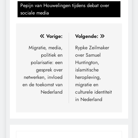
Pepijn van Houwelingen tijdens debat over
sociale media
Bericht
Vorige:
Volgende:
navigatie
Migratie, media,
Rypke Zeilmaker
politiek en
over Samuel
polarisatie: een
Huntington,
gesprek over
islamitische
netwerken, invloed
heropleving,
en de toekomst van
migratie en
Nederland
culturele identiteit
in Nederland