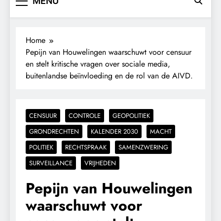
MENU
Home
Pepijn van Houwelingen waarschuwt voor censuur
en stelt kritische vragen over sociale media,
buitenlandse beïnvloeding en de rol van de AIVD.
CENSUUR
CONTROLE
GEOPOLITIEK
GRONDRECHTEN
KALENDER 2030
MACHT
POLITIEK
RECHTSPRAAK
SAMENZWERING
SURVEILLANCE
VRIJHEDEN
Pepijn van Houwelingen
waarschuwt voor