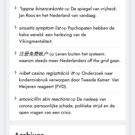
"oppna binance-konto
op
De spiegel van vrijheid:
Jan Roos en het Nederland van vandaag.
sinusitis symptom list
op
Psychopaten hebben de
halve wereld: een herlezing van de
Vikingmentaliteit.
注册免费账户
op
Leven buiten het systeem:
waarom steeds meer Nederlanders off the grid gaan.
ivibet casino regisztráció itt
op
Onderzoek naar
kindermisbruik verworpen door Tweede Kamer: Van
Meijeren reageert (FVD).
amoxicillin skin reactions
op
De nasleep van
corona: persoonlijke schade, politieke strijd en de
open vragen van een crisis.
Archives