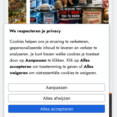
We respecteren je privacy
Cookies helpen ons je ervaring te verbeteren,
CENSUUR
CONTROLE
gepersonaliseerde inhoud te leveren en verkeer te
analyseren. Je kunt kiezen welke cookies je toestaat
De medicatie die volgens sommige
D
door op
Aanpassen
te klikken. Klik op
Alles
kankerpatiënten verborgen blijft voor
B
accepteren
om toestemming te geven of
Alles
hun eigen arts.
weigeren
om niet-essentiële cookies te weigeren.
2 dagen geleden
Aanpassen
Alles afwijzen
Digital Newspaper - Veelzijdig nieuws WordPress
Alles accepteren
thema 2026. Powered By
.
BlazeThemes