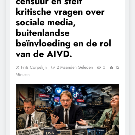
censuur en stelt
kritische vragen over
sociale media,
buitenlandse
beïnvloeding en de rol
van de AIVD.
Frits Corpelijn
2 Maanden Geleden
0
12
Minuten