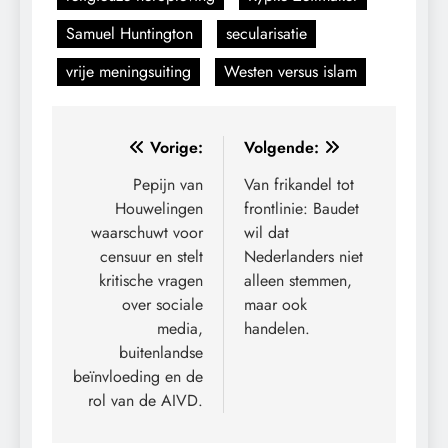
Samuel Huntington
secularisatie
vrije meningsuiting
Westen versus islam
Bericht
Vorige:
Volgende:
navigatie
Pepijn van
Van frikandel tot
Houwelingen
frontlinie: Baudet
waarschuwt voor
wil dat
censuur en stelt
Nederlanders niet
kritische vragen
alleen stemmen,
over sociale
maar ook
media,
handelen.
buitenlandse
beïnvloeding en de
rol van de AIVD.