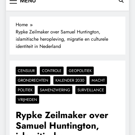
MENU
Home
Rypke Zeilmaker over Samuel Huntington,
islamitische heropleving, migratie en culturele
identiteit in Nederland
CENSUUR
CONTROLE
GEOPOLITIEK
GRONDRECHTEN
KALENDER 2030
MACHT
POLITIEK
SAMENZWERING
SURVEILLANCE
VRIJHEDEN
Rypke Zeilmaker over
Samuel Huntington,