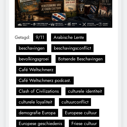
Getagd:
9/11
Arabische Lente
beschavingen
beschavingsconflict
bevolkingsgroei
Botsende Beschavingen
Café Weltschmerz
Café Weltschmerz podcast.
Clash of Civilizations
culturele identiteit
culturele loyaliteit
cultuurconflict
demografie Europa
Europese cultuur
Europese geschiedenis
Friese cultuur