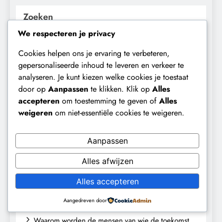
Zoeken
We respecteren je privacy
ZOEKEN
Cookies helpen ons je ervaring te verbeteren,
gepersonaliseerde inhoud te leveren en verkeer te
Recent Posts
analyseren. Je kunt kiezen welke cookies je toestaat
door op
Aanpassen
te klikken. Klik op
Alles
De ecologische indiaan: De mythe die archeologen
accepteren
om toestemming te geven of
Alles
niet terugvonden.
weigeren
om niet-essentiële cookies te weigeren.
De medicatie die volgens sommige kankerpatiënten
verborgen blijft voor hun eigen arts.
Aanpassen
De Realiteit aan de Grens van Ceuta: Boots on the
Alles afwijzen
Ground.
Alles accepteren
Baudet waarschuwde al in 2020: ‘Stikstofbeleid is
landjepik voor klimaat en immigratie’.
Aangedreven door
Waarom worden de mensen van wie de toekomst