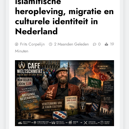
islamitische
heropleving, migratie en
culturele identiteit in
Nederland
Frits Corpelijn
2 Maanden Geleden
0
19
Minuten