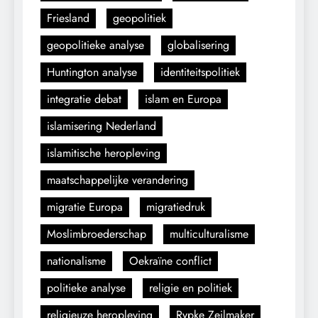
Friesland
geopolitiek
geopolitieke analyse
globalisering
Huntington analyse
identiteitspolitiek
integratie debat
islam en Europa
islamisering Nederland
islamitische heropleving
maatschappelijke verandering
migratie Europa
migratiedruk
Moslimbroederschap
multiculturalisme
nationalisme
Oekraïne conflict
politieke analyse
religie en politiek
religieuze heropleving
Rypke Zeilmaker