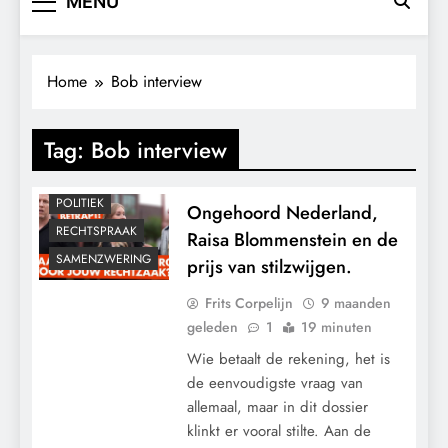
MENU
Home
Bob interview
CENSUUR
Tag:
Bob interview
CONTROLE
MACHT
POLITIEK
Ongehoord Nederland,
RECHTSPRAAK
Raisa Blommenstein en de
SAMENZWERING
prijs van stilzwijgen.
Frits Corpelijn
9 maanden
geleden
1
19 minuten
Wie betaalt de rekening, het is
de eenvoudigste vraag van
allemaal, maar in dit dossier
klinkt er vooral stilte. Aan de