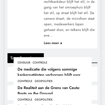
rechtbankdeur blijft het stil, in de
gang van het omroephuis blijft
het stil, op straat blijft het stil. De
camera draait, de microfoon staat
open, medewerkers lopen
gehaast door, en telkens blijft die
ene…
Lees meer
Trending nieuws
CENSUUR
CONTROLE
De medicatie die volgens sommige
kankerpatiënten verborgen blijft voor
hun eigen arts.
CONTROLE
GEOPOLITIEK
De Realiteit aan de Grens van Ceuta:
Boots on the Ground.
CONTROLE
GEOPOLITIEK