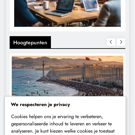
Hoogtepunten
We respecteren je privacy
Cookies helpen ons je ervaring te verbeteren,
CONTROLE
GEOPOLITIEK
gepersonaliseerde inhoud te leveren en verkeer te
analyseren. Je kunt kiezen welke cookies je toestaat
De Realiteit aan de Grens van Ceuta:
B