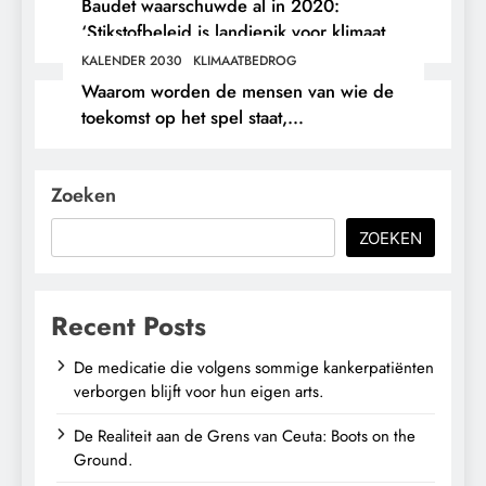
Baudet waarschuwde al in 2020:
‘Stikstofbeleid is landjepik voor klimaat
en immigratie’.
KALENDER 2030
KLIMAATBEDROG
Waarom worden de mensen van wie de
toekomst op het spel staat,
buitengesloten?
Zoeken
ZOEKEN
Recent Posts
De medicatie die volgens sommige kankerpatiënten
verborgen blijft voor hun eigen arts.
De Realiteit aan de Grens van Ceuta: Boots on the
Ground.