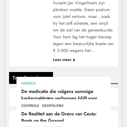
huisarts Jan Vingerhoets zijn
pleidooi inzette. Geen podium
voor ijdel vertoon, maar , zoals
hij het zelf schetste, een strijd
om de ziel van de geneeskunde.
Voor hem lag het hoger beroep
tegen een bestuurlijke boete van
€ 3.000 wegens het…
Lees meer
Trending nieuws
MEDISCH
De medicatie die volgens sommige
kankerpatiënten verborgen blijft voor
hun eigen arts.
CONTROLE
GEOPOLITIEK
De Realiteit aan de Grens van Ceuta:
Boots on the Ground.