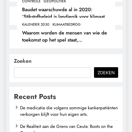
CONTROLE
GEOPOLITIEK
Baudet waarschuwde al in 2020:
‘Stikstofbeleid is landjepik voor klimaat
en immigratie’.
KALENDER 2030
KLIMAATBEDROG
Waarom worden de mensen van wie de
toekomst op het spel staat,
buitengesloten?
Zoeken
ZOEKEN
Recent Posts
De medicatie die volgens sommige kankerpatiënten
verborgen blijft voor hun eigen arts.
De Realiteit aan de Grens van Ceuta: Boots on the