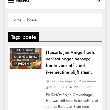
MENU
CONTROLE
GRONDRECHTEN
KALENDER 2030
Home
boete
MACHT
MEDISCH
Tag:
boete
PANDEMIE
POLITIEK
RECHTSPRAAK
Huisarts Jan Vingerhoets
SAMENZWERING
verliest hoger beroep:
VRIJHEDEN
boete voor off‑label
ivermectine blijft staan.
Frits Corpelijn
9 maanden
geleden
1
22 minuten
EINDHOVEN/’s‑Gravenhage,
Het was snikheet in de volle zaal
van de Raad van State toen