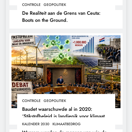
hun eigen arts.
CONTROLE
GEOPOLITIEK
De Realiteit aan de Grens van Ceuta:
Boots on the Ground.
CONTROLE
GEOPOLITIEK
Baudet waarschuwde al in 2020:
‘Stikstofbeleid is landjepik voor klimaat
en immigratie’.
KALENDER 2030
KLIMAATBEDROG