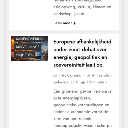
asielopvang, cultuur, klimaat en
KALENDER 2030
landschap. Jacob…
KLIMAATBEDROG
Lees meer
MACHT
POLITIEK
SAMENZWERING
Europese afhankelijkheid
SURVEILLANCE
onder vuur: debat over
VRIJHEDEN
energie, geopolitiek en
soevereiniteit laait op.
Frits Corpelijn
4 maanden
geleden
0
10 minuten
Een groeiend gevoel van onrust
over energieprijzen,
geopolitieke verhoudingen en
nationale autonomie vormt de
kern van een recente
mediaproductie waarin scherpe