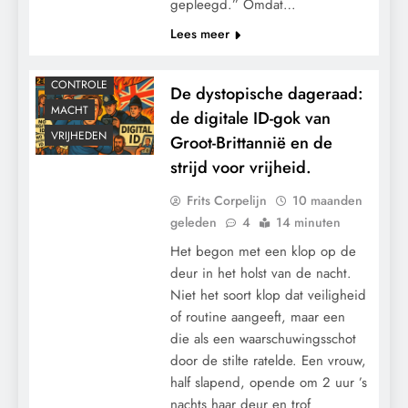
gepleegd.” Omdat…
Lees meer
CONTROLE
De dystopische dageraad:
MACHT
de digitale ID-gok van
VRIJHEDEN
Groot-Brittannië en de
strijd voor vrijheid.
Frits Corpelijn
10 maanden
geleden
4
14 minuten
Het begon met een klop op de
deur in het holst van de nacht.
Niet het soort klop dat veiligheid
of routine aangeeft, maar een
die als een waarschuwingsschot
door de stilte ratelde. Een vrouw,
half slapend, opende om 2 uur ’s
nachts haar deur en trof