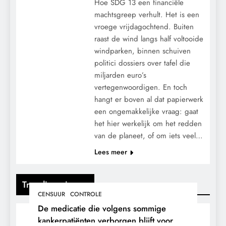
Hoe SDG 13 een financiële
machtsgreep verhult. Het is een
vroege vrijdagochtend. Buiten
raast de wind langs half voltooide
windparken, binnen schuiven
politici dossiers over tafel die
miljarden euro’s
vertegenwoordigen. En toch
hangt er boven al dat papierwerk
een ongemakkelijke vraag: gaat
het hier werkelijk om het redden
van de planeet, of om iets veel…
Lees meer
Trending nieuws
CENSUUR
CONTROLE
De medicatie die volgens sommige
kankerpatiënten verborgen blijft voor