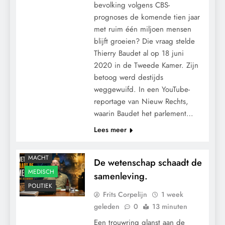
bevolking volgens CBS-
prognoses de komende tien jaar
met ruim één miljoen mensen
blijft groeien? Die vraag stelde
Thierry Baudet al op 18 juni
2020 in de Tweede Kamer. Zijn
betoog werd destijds
weggewuifd. In een YouTube-
reportage van Nieuw Rechts,
waarin Baudet het parlement…
CONTROLE
Lees meer
GRONDRECHTEN
KLIMAATBEDROG
MACHT
De wetenschap schaadt de
MEDISCH
samenleving.
POLITIEK
Frits Corpelijn
1 week
geleden
0
13 minuten
Een trouwring glanst aan de