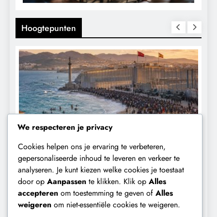
Hoogtepunten
We respecteren je privacy
Cookies helpen ons je ervaring te verbeteren,
CONTROLE
GEOPOLITIEK
gepersonaliseerde inhoud te leveren en verkeer te
analyseren. Je kunt kiezen welke cookies je toestaat
Baudet waarschuwde al in 2020:
door op
Aanpassen
te klikken. Klik op
Alles
‘Stikstofbeleid is landjepik voor klimaat
t
accepteren
om toestemming te geven of
Alles
en immigratie’.
b
weigeren
om niet-essentiële cookies te weigeren.
12 maanden geleden