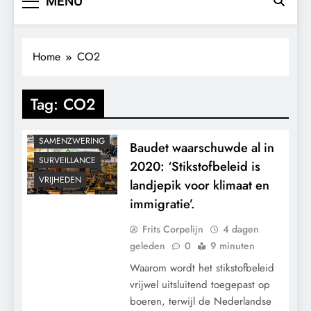
MENU
GEOPOLITIEK
GRONDRECHTEN
KALENDER 2030
Home
CO2
KLIMAATBEDROG
MACHT
Tag:
CO2
POLITIEK
RECHTSPRAAK
SAMENZWERING
Baudet waarschuwde al in
SURVEILLANCE
2020: ‘Stikstofbeleid is
VRIJHEDEN
landjepik voor klimaat en
immigratie’.
Frits Corpelijn
4 dagen
geleden
0
9 minuten
Waarom wordt het stikstofbeleid
vrijwel uitsluitend toegepast op
boeren, terwijl de Nederlandse