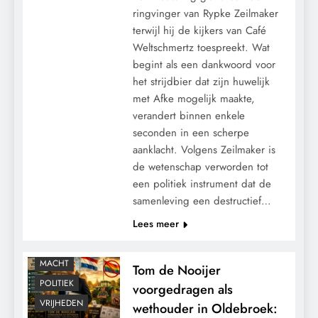
ringvinger van Rypke Zeilmaker
terwijl hij de kijkers van Café
Weltschmertz toespreekt. Wat
begint als een dankwoord voor
het strijdbier dat zijn huwelijk
met Afke mogelijk maakte,
verandert binnen enkele
seconden in een scherpe
aanklacht. Volgens Zeilmaker is
de wetenschap verworden tot
een politiek instrument dat de
samenleving een destructief…
Lees meer
KALENDER 2030
MACHT
Tom de Nooijer
POLITIEK
voorgedragen als
VRIJHEDEN
wethouder in Oldebroek: