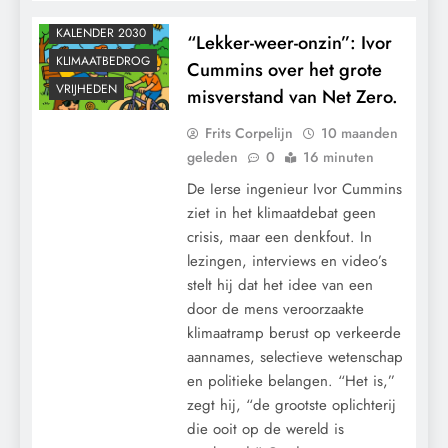
KALENDER 2030
“Lekker-weer-onzin”: Ivor
KLIMAATBEDROG
Cummins over het grote
VRIJHEDEN
misverstand van Net Zero.
Frits Corpelijn
10 maanden
geleden
0
16 minuten
De Ierse ingenieur Ivor Cummins
ziet in het klimaatdebat geen
crisis, maar een denkfout. In
lezingen, interviews en video’s
stelt hij dat het idee van een
door de mens veroorzaakte
klimaatramp berust op verkeerde
aannames, selectieve wetenschap
en politieke belangen. “Het is,”
zegt hij, “de grootste oplichterij
die ooit op de wereld is