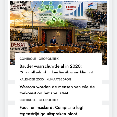
CONTROLE
GEOPOLITIEK
Baudet waarschuwde al in 2020:
‘Stikstofbeleid is landjepik voor klimaat
en immigratie’.
KALENDER 2030
KLIMAATBEDROG
Waarom worden de mensen van wie de
toekomst op het spel staat,
buitengesloten?
CONTROLE
GEOPOLITIEK
Fauci ontmaskerd: Compilatie legt
tegenstrijdige uitspraken bloot.