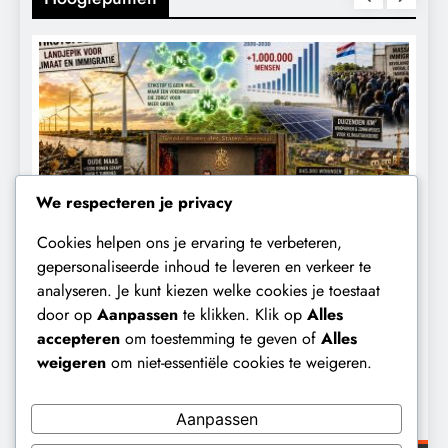
We respecteren je privacy
Cookies helpen ons je ervaring te verbeteren,
CONTROLE
GEOPOLITIEK
K
gepersonaliseerde inhoud te leveren en verkeer te
analyseren. Je kunt kiezen welke cookies je toestaat
Baudet waarschuwde al in 2020:
W
door op
Aanpassen
te klikken. Klik op
Alles
‘Stikstofbeleid is landjepik voor klimaat
t
accepteren
om toestemming te geven of
Alles
en immigratie’.
b
weigeren
om niet-essentiële cookies te weigeren.
8 maanden geleden
Aanpassen