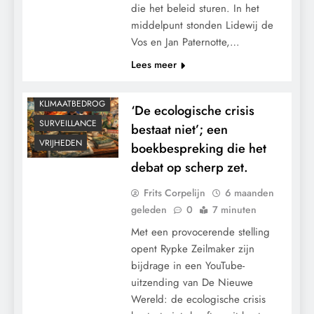
die het beleid sturen. In het
middelpunt stonden Lidewij de
CONTROLE
Vos en Jan Paternotte,…
GEOPOLITIEK
Lees meer
GRONDRECHTEN
KALENDER 2030
KLIMAATBEDROG
‘De ecologische crisis
SURVEILLANCE
bestaat niet’; een
VRIJHEDEN
boekbespreking die het
debat op scherp zet.
Frits Corpelijn
6 maanden
geleden
0
7 minuten
Met een provocerende stelling
opent Rypke Zeilmaker zijn
bijdrage in een YouTube-
uitzending van De Nieuwe
Wereld: de ecologische crisis