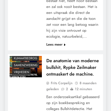
bestaat niet, heeft nooit bestaan
en zal ook nooit bestaan. Het is
een uitspraak die direct de
aandacht grijpt en die de toon
zet voor een lang betoog waarin
hij zijn visie ontvouwt op
ecologie, natuurbeleid,…
CENSUUR
Lees meer
CONTROLE
KALENDER 2030
KLIMAATBEDROG
De anatomie van moderne
SAMENZWERING
bullshit, Rypke Zeilmaker
VRIJHEDEN
ontmaskert de machine.
Frits Corpelijn
8 maanden
geleden
2
12 minuten
Een onderzoeksartikel gebaseerd
op zijn boekbespreking en
colleges Bullshitdetectie. Het