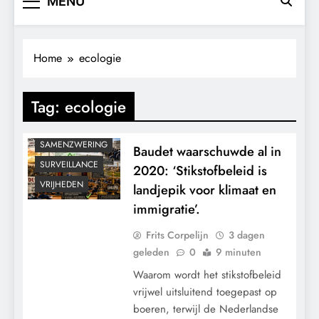
MENU
GEOPOLITIEK
GRONDRECHTEN
KALENDER 2030
Home
ecologie
KLIMAATBEDROG
MACHT
Tag:
ecologie
POLITIEK
RECHTSPRAAK
SAMENZWERING
Baudet waarschuwde al in
SURVEILLANCE
2020: ‘Stikstofbeleid is
VRIJHEDEN
landjepik voor klimaat en
immigratie’.
Frits Corpelijn
3 dagen
geleden
0
9 minuten
Waarom wordt het stikstofbeleid
vrijwel uitsluitend toegepast op
boeren, terwijl de Nederlandse