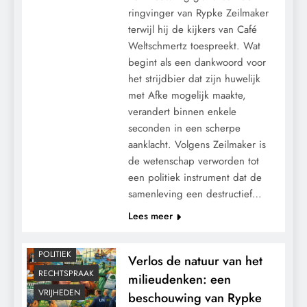
ringvinger van Rypke Zeilmaker
terwijl hij de kijkers van Café
Weltschmertz toespreekt. Wat
begint als een dankwoord voor
het strijdbier dat zijn huwelijk
met Afke mogelijk maakte,
verandert binnen enkele
seconden in een scherpe
CONTROLE
aanklacht. Volgens Zeilmaker is
GEOPOLITIEK
de wetenschap verworden tot
een politiek instrument dat de
GRONDRECHTEN
samenleving een destructief…
KALENDER 2030
Lees meer
KLIMAATBEDROG
MACHT
POLITIEK
Verlos de natuur van het
RECHTSPRAAK
milieudenken: een
VRIJHEDEN
beschouwing van Rypke