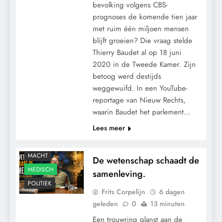
bevolking volgens CBS-
prognoses de komende tien jaar
met ruim één miljoen mensen
blijft groeien? Die vraag stelde
Thierry Baudet al op 18 juni
2020 in de Tweede Kamer. Zijn
betoog werd destijds
weggewuifd. In een YouTube-
reportage van Nieuw Rechts,
waarin Baudet het parlement…
CONTROLE
Lees meer
GRONDRECHTEN
KLIMAATBEDROG
MACHT
De wetenschap schaadt de
MEDISCH
samenleving.
POLITIEK
Frits Corpelijn
6 dagen
geleden
0
13 minuten
Een trouwring glanst aan de