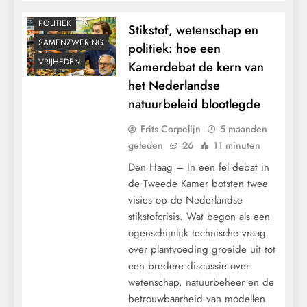
KLIMAATBEDROG
POLITIEK
Stikstof, wetenschap en
SAMENZWERING
politiek: hoe een
VRIJHEDEN
Kamerdebat de kern van
het Nederlandse
natuurbeleid blootlegde
Frits Corpelijn
5 maanden
geleden
26
11 minuten
Den Haag – In een fel debat in
de Tweede Kamer botsten twee
visies op de Nederlandse
stikstofcrisis. Wat begon als een
ogenschijnlijk technische vraag
over plantvoeding groeide uit tot
een bredere discussie over
wetenschap, natuurbeheer en de
betrouwbaarheid van modellen