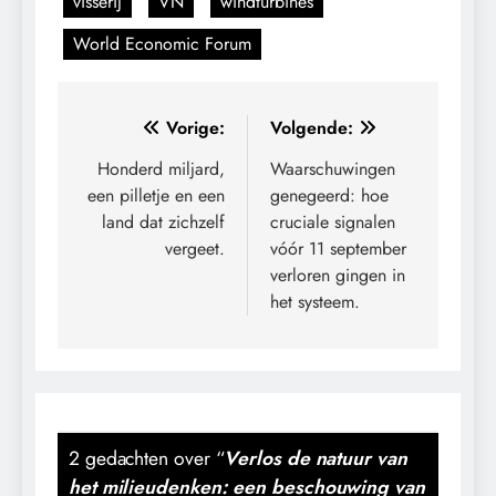
visserij
VN
windturbines
World Economic Forum
Bericht
Vorige:
Volgende:
navigatie
Honderd miljard,
Waarschuwingen
een pilletje en een
genegeerd: hoe
land dat zichzelf
cruciale signalen
vergeet.
vóór 11 september
verloren gingen in
het systeem.
2 gedachten over “
Verlos de natuur van
het milieudenken: een beschouwing van