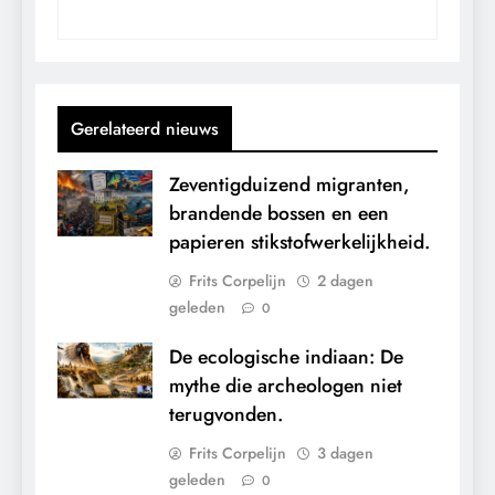
Gerelateerd nieuws
Zeventigduizend migranten,
brandende bossen en een
papieren stikstofwerkelijkheid.
Frits Corpelijn
2 dagen
geleden
0
De ecologische indiaan: De
mythe die archeologen niet
terugvonden.
Frits Corpelijn
3 dagen
geleden
0