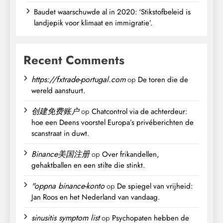
Baudet waarschuwde al in 2020: ‘Stikstofbeleid is
landjepik voor klimaat en immigratie’.
Recent Comments
https://fxtrade-portugal.com
op
De toren die de
wereld aanstuurt.
创建免费账户
op
Chatcontrol via de achterdeur:
hoe een Deens voorstel Europa’s privéberichten de
scanstraat in duwt.
Binance美国注册
op
Over frikandellen,
gehaktballen en een stilte die stinkt.
"oppna binance-konto
op
De spiegel van vrijheid:
Jan Roos en het Nederland van vandaag.
sinusitis symptom list
op
Psychopaten hebben de