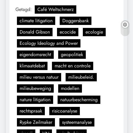
Getagd:
Café Weltschmerz
climate litigation
Doggersbank
Donald Gibson
ecocide
ecologie
Ecology Ideology and Power
eigendomsrecht
geopolitiek
klimaatdebat
macht en controle
milieu versus natuur
milieubeleid.
milieubeweging
modellen
nature litigation
natuurbescherming
rechtspraak
risicoanalyse
Rypke Zeilmaker
systeemanalyse