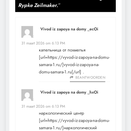
Rypke Zeilmaker.
”
Vivod iz zapoya na domy _ecOi
schreef:
31 maart 2026 om 6:13 PM
капельница от похмелья
[url=https://vyvod-iz-zapoya-na-domu-
samara-1.ru/]vyvod-iz-zapoya-na-
domu-samara-1.ru[/url] .
BEANTWOORDEN
Vivod iz zapoya na domy _hxOi
schreef:
31 maart 2026 om 6:13 PM
наркологический центр
[url=https://vyvod-iz-zapoya-na-domu-
samara-1.ru/]наркологический