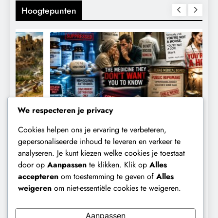
Hoogtepunten
We respecteren je privacy
Cookies helpen ons je ervaring te verbeteren,
CENSUUR
CONTROLE
gepersonaliseerde inhoud te leveren en verkeer te
analyseren. Je kunt kiezen welke cookies je toestaat
De medicatie die volgens sommige
D
door op
Aanpassen
te klikken. Klik op
Alles
kankerpatiënten verborgen blijft voor
B
accepteren
om toestemming te geven of
Alles
hun eigen arts.
weigeren
om niet-essentiële cookies te weigeren.
3 dagen geleden
Aanpassen