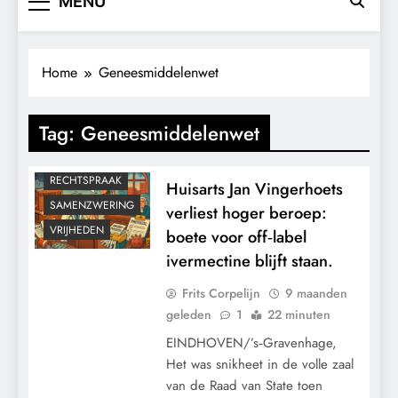
MENU
CONTROLE
GRONDRECHTEN
KALENDER 2030
Home
Geneesmiddelenwet
MACHT
MEDISCH
Tag:
Geneesmiddelenwet
PANDEMIE
POLITIEK
RECHTSPRAAK
Huisarts Jan Vingerhoets
SAMENZWERING
verliest hoger beroep:
VRIJHEDEN
boete voor off‑label
ivermectine blijft staan.
Frits Corpelijn
9 maanden
geleden
1
22 minuten
EINDHOVEN/’s‑Gravenhage,
Het was snikheet in de volle zaal
van de Raad van State toen