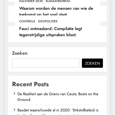
en immigratie’.
KALENDER 2030
KLIMAATBEDROG
Waarom worden de mensen van wie de
toekomst op het spel staat,
buitengesloten?
CONTROLE
GEOPOLITIEK
Fauci ontmaskerd: Compilatie legt
tegenstrijdige uitspraken bloot.
Zoeken
ZOEKEN
Recent Posts
De Realiteit aan de Grens van Ceuta: Boots on the
Ground.
Baudet waarschuwde al in 2020: ‘Stikstofbeleid is