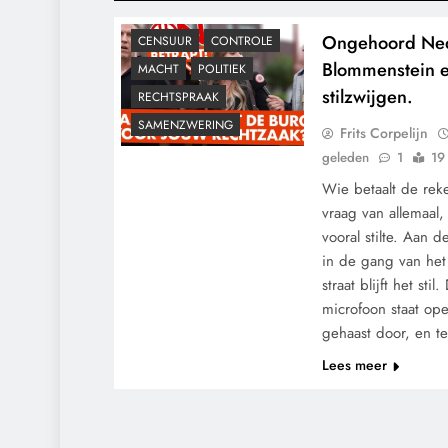
Ongehoord Ned
CENSUUR
CONTROLE
Blommenstein e
MACHT
POLITIEK
stilzwijgen.
RECHTSPRAAK
SAMENZWERING
Frits Corpelijn
geleden
1
19
Wie betaalt de rek
vraag van allemaal, 
vooral stilte. Aan de
in de gang van het 
straat blijft het sti
microfoon staat op
gehaast door, en te
Lees meer