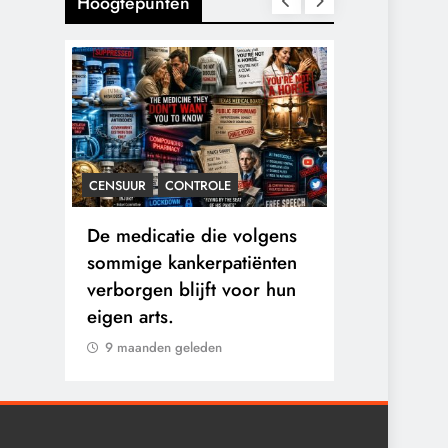
Hoogtepunten
CENSUUR
CONTROLE
CONTROLE
n:
De medicatie die volgens
De Realite
logen
sommige kankerpatiënten
van Ceuta:
verborgen blijft voor hun
Ground.
eigen arts.
9 maanden 
9 maanden geleden