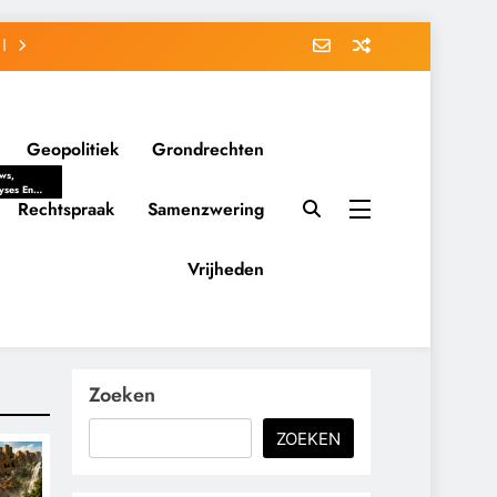
Geopolitiek
Grondrechten
ws,
yses En
ergrondverhalen
Rechtspraak
Samenzwering
 Politieke
uitvorming
tsverhoudingen.
Vrijheden
ementaire
tten En
eving Tot
nvloed Van
y, Belangen
schappelijke
Zoeken
ussies Op
id.
ZOEKEN