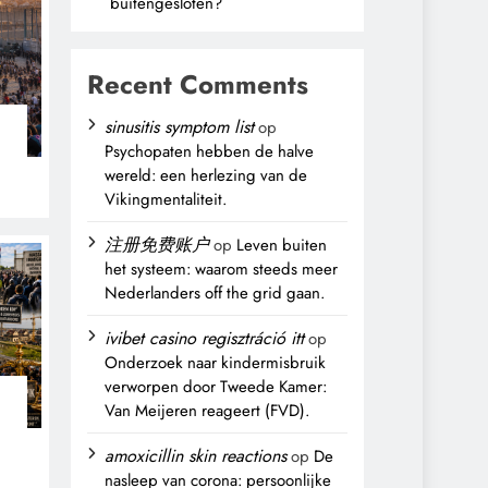
buitengesloten?
Recent Comments
sinusitis symptom list
op
Psychopaten hebben de halve
wereld: een herlezing van de
Vikingmentaliteit.
注册免费账户
op
Leven buiten
het systeem: waarom steeds meer
Nederlanders off the grid gaan.
ivibet casino regisztráció itt
op
Onderzoek naar kindermisbruik
verworpen door Tweede Kamer:
Van Meijeren reageert (FVD).
n
amoxicillin skin reactions
op
De
nasleep van corona: persoonlijke