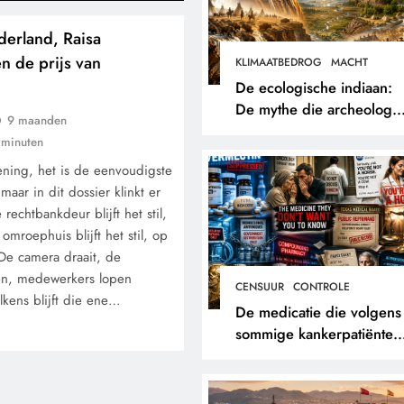
erland, Raisa
n de prijs van
KLIMAATBEDROG
MACHT
De ecologische indiaan:
De mythe die archeologe
9 maanden
niet terugvonden.
 minuten
ening, het is de eenvoudigste
maar in dit dossier klinkt er
 rechtbankdeur blijft het stil,
omroephuis blijft het stil, op
l. De camera draait, de
en, medewerkers lopen
CENSUUR
CONTROLE
lkens blijft die ene…
De medicatie die volgens
sommige kankerpatiënten
verborgen blijft voor hun
eigen arts.